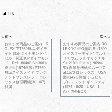
116
« 前へ
次へ »
おすすめ商品のご案内 R
おすすめ商品のご案内 RO
OLEX ”PT950無垢 デイデ
LEX ”K14YG無垢 Ref1500
イト 純正ダイヤモンドベ
オイスターデイト” フルト
ゼル・純正10Pダイヤモン
リチウム フルオリジナル
ド Ref-1804/6” Sir-368※
Sir-218※※※※(1969年
※※※(1974年製) PT950
製) 自動巻機械式ムーブC
無垢スイスメイド プレジ
al.1570 ロレックス USA
デントブレスレット ロレ
製K14YG無垢 ジュビリー
ックス修理明細(3/11/07)
ブレスレット ギャンティ
付属
(1974・8/20 USA L
A)・内外BOX