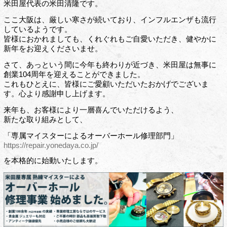
米田屋代表の米田清隆です。
ここ大阪は、厳しい寒さが続いており、インフルエンザも流行
しているようです。
皆様におかれましても、くれぐれもご自愛いただき、健やかに
新年をお迎えくださいませ。
さて、あっという間に今年も終わりが近づき、米田屋は無事に
創業104周年を迎えることができました。
これもひとえに、皆様にご愛顧いただいたおかげでございま
す。心より感謝申し上げます。
来年も、お客様により一層喜んでいただけるよう、
新たな取り組みとして、
「専属マイスターによるオーバーホール修理部門」
https://repair.yonedaya.co.jp/
を本格的に始動いたします。