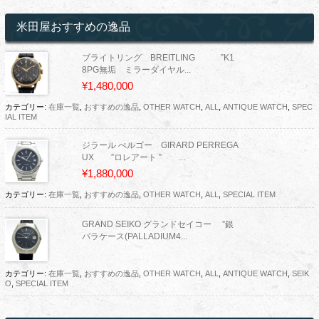
米田屋おすすめの逸品
ブライトリング BREITLING ”K1
8PG無垢 ミラーダイヤル...
¥1,480,000
カテゴリー:
在庫一覧
,
おすすめの逸品
,
OTHER WATCH
,
ALL
,
ANTIQUE WATCH
,
SPEC
IAL ITEM
ジラール ぺルゴー GIRARD PERREGA
UX ”ロレアート ” ...
¥1,880,000
カテゴリー:
在庫一覧
,
おすすめの逸品
,
OTHER WATCH
,
ALL
,
SPECIAL ITEM
GRAND SEIKO グランドセイコー ”銀
パラケース(PALLADIUM4...
カテゴリー:
在庫一覧
,
おすすめの逸品
,
OTHER WATCH
,
ALL
,
ANTIQUE WATCH
,
SEIK
O
,
SPECIAL ITEM