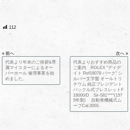
112
« 前へ
次へ »
代表より年末のご挨拶&専
代表よりおすすめ商品の
属マイスターによるオー
ご案内 ROLEX ”デイデ
バーホール 修理事業を始
イト Ref18078 バーク” シ
めました。
ルバー文字盤 オールトリ
チウム 純正プレジデント
バックル式ブレスレットF
18000/D Sir-581****(197
9年製) 自動巻機械式ム
ーブCal.3055