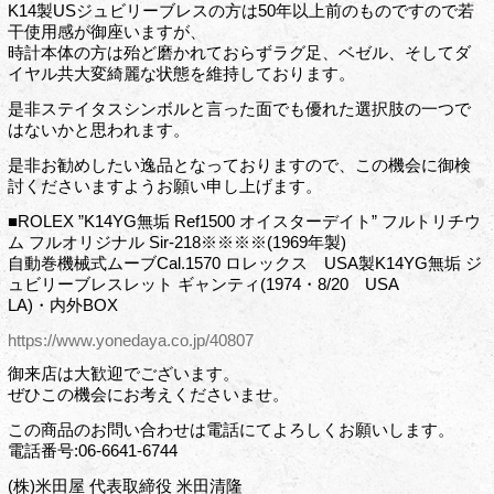
K14製USジュビリーブレスの方は50年以上前のものですので若
干使用感が御座いますが、
時計本体の方は殆ど磨かれておらずラグ足、ベゼル、そしてダ
イヤル共大変綺麗な状態を維持しております。
是非ステイタスシンボルと言った面でも優れた選択肢の一つで
はないかと思われます。
是非お勧めしたい逸品となっておりますので、この機会に御検
討くださいますようお願い申し上げます。
■ROLEX ”K14YG無垢 Ref1500 オイスターデイト” フルトリチウ
ム フルオリジナル Sir-218※※※※(1969年製)
自動巻機械式ムーブCal.1570 ロレックス USA製K14YG無垢 ジ
ュビリーブレスレット ギャンティ(1974・8/20 USA
LA)・内外BOX
https://www.yonedaya.co.jp/40807
御来店は大歓迎でございます。
ぜひこの機会にお考えくださいませ。
この商品のお問い合わせは電話にてよろしくお願いします。
電話番号:06-6641-6744
(株)米田屋 代表取締役 米田清隆