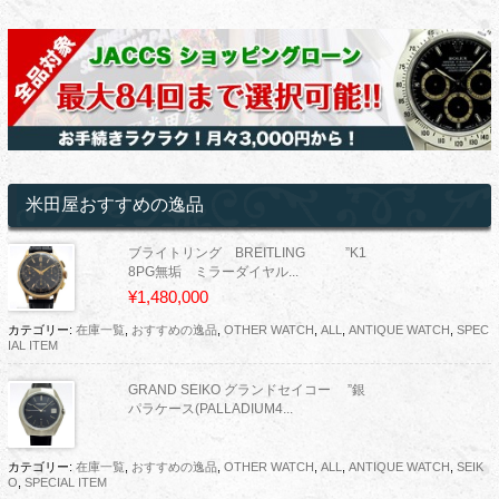
米田屋おすすめの逸品
ブライトリング BREITLING ”K1
8PG無垢 ミラーダイヤル...
¥1,480,000
カテゴリー:
在庫一覧
,
おすすめの逸品
,
OTHER WATCH
,
ALL
,
ANTIQUE WATCH
,
SPEC
IAL ITEM
GRAND SEIKO グランドセイコー ”銀
パラケース(PALLADIUM4...
カテゴリー:
在庫一覧
,
おすすめの逸品
,
OTHER WATCH
,
ALL
,
ANTIQUE WATCH
,
SEIK
O
,
SPECIAL ITEM