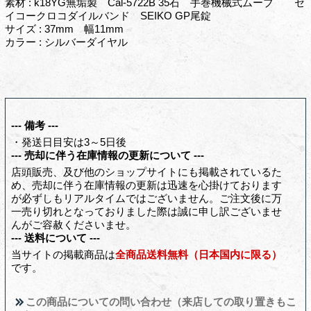
素材 : k18YG無垢製 Cal-5722B 35石 手巻機械式ムーブ セ
イコークロコダイルバンド SEIKO GP尾錠
サイズ : 37mm 幅11mm
カラー : シルバーダイヤル
--- 備考 ---
・発送日目安は3～5日後
--- 売却に伴う在庫情報の更新について ---
店頭販売、及び他のショップサイトにも掲載されているた
め、売却に伴う在庫情報の更新は迅速を心掛けております
が必ずしもリアルタイムではございません。ご注文後に万
一売り切れとなっておりました際は誠に申し訳ございませ
んがご容赦くださいませ。
--- 送料について ---
当サイトの掲載商品は
全商品送料無料（日本国内に限る）
です。
この商品についての問い合わせ（来店しての取り置きもこ