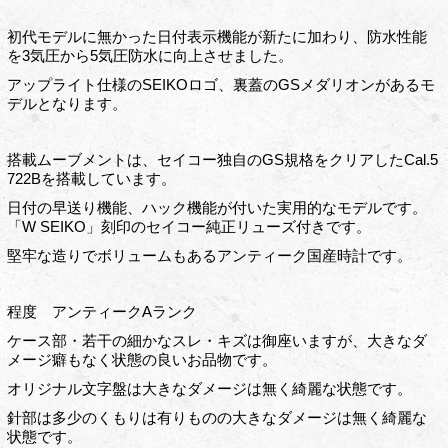
初代モデルに無かった日付表示機能が新たに加わり、防水性能
を3気圧から5気圧防水に向上させました。
アップライト仕様のSEIKOロゴ、裏蓋のGSメダリオンがあるモ
デルとなります。
搭載ムーブメントは、セイコー独自のGS規格をクリアしたCal.5
722Bを搭載しています。
日付の早送り機能、ハック機能が付いた実用的なモデルです。
「W SEIKO」刻印のセイコー純正リューズ付きです。
堅牢な造りでボリュームもあるアンティーク国産時計です。
程度 アンティークAランク
ケース部・若干の細かなスレ・キズは御座いますが、大きなダ
メージ癖もなく状態の良いお品物です。
オリジナル文字盤は大きなダメージは無く綺麗な状態です。
針部は多少のくもりは有りものの大きなダメージは無く綺麗な
状態です。