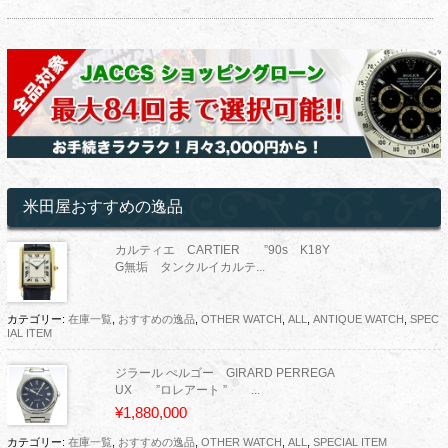
米田屋おすすめの逸品
カルティエ CARTIER ”90s K18Y
G無垢 タンクルイカルテ...
カテゴリー:
在庫一覧
,
おすすめの逸品
,
OTHER WATCH
,
ALL
,
ANTIQUE WATCH
,
SPEC
IAL ITEM
ジラール ぺルゴー GIRARD PERREGA
UX ”ロレアート ” ...
¥1,880,000
カテゴリー:
在庫一覧
,
おすすめの逸品
,
OTHER WATCH
,
ALL
,
SPECIAL ITEM