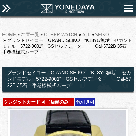
HOME
»
在庫一覧
»
OTHER WATCH
»
ALL
»
SEIKO
» グランドセイコー GRAND SEIKO ”K18YG無垢 セカンド
モデル 5722-9001” GSセルフデーター Cal-5722B 35石
手巻機械式ムーブ
グランドセイコー GRAND SEIKO ”K18YG無垢 セカ
ンドモデル 5722-9001” GSセルフデーター Cal-57
22B 35石 手巻機械式ムーブ
クレジットカード 可（店頭のみ）
代引き可