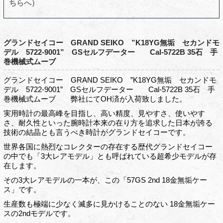
ちらへ）
グランドセイコー GRAND SEIKO ”K18YG無垢 セカンドモ
デル 5722-9001” GSセルフデーター Cal-5722B 35石 手
巻機械式ムーブ
グランドセイコー GRAND SEIKO ”K18YG無垢 セカンドモ
デル 5722-9001” GSセルフデーター Cal-5722B 35石 手
巻機械式ムーブ 弊社にてOH済が入荷致しました。
実用時計の最高峰を目指し、高い精度、見やすさ、使いやす
さ、耐久性といった腕時計本来の在り方を追求した日本が誇る
技術の結晶とも言うべき時計がグランドセイコーです。
世界各国に熱烈なコレクターの存在する歴代グランドセイコー
の中でも「3大レアモデル」とも呼ばれている超希少モデルが存
在します。
その3大レアモデルの一本が、この「57GS 2nd 18金無垢ケー
ス」です。
生産数も極端に少なく滅多に見かけることのない 18金無垢ケー
スの2ndモデルです。