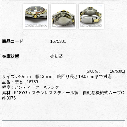
商品コード
1675301
在庫状態
売却済
[
SKU名 :
1675301]
サイズ : 40ｍｍ 幅13ｍｍ 腕回り長さ19.0ｃｍまで対応
品番・型番 : 16753
程度 : アンティーク Aランク
素材 : K18YGｘステンレススティール製 自動巻機械式ムーブC
al-3075