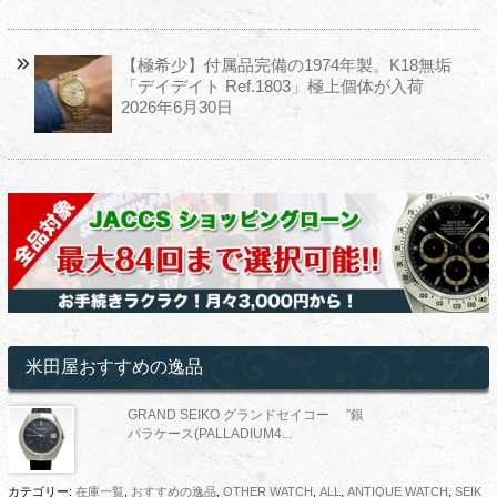
【極希少】付属品完備の1974年製。K18無垢
「デイデイト Ref.1803」極上個体が入荷
2026年6月30日
米田屋おすすめの逸品
GRAND SEIKO グランドセイコー ”銀
パラケース(PALLADIUM4...
カテゴリー:
在庫一覧
,
おすすめの逸品
,
OTHER WATCH
,
ALL
,
ANTIQUE WATCH
,
SEIK