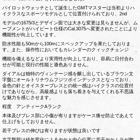
パイロットウォッチとして誕生したGMTマスターは当初よりハ
イクラスなスポーツモデルとして位置付けられており、2nd
モデルの1675/3とデザイン面では大きな変更は見らませんが、ム
ーブメントがハイビート仕様のCal.3075へ変更されたことにより
機能性が向上しています。
防水性能も50mから100mにスペックアップを果たしておりま
す。また、操作性においてもカレンダーのクィックチェンジ
機能を備えるなどより実用性が向上しており、容易に日付合わ
せが可能と現行の性能と遜色ありません。
ダイアルは独特のヴィンテージ感を醸し出しているブラウン文
字盤にオールトリチウムフジツボインデックスとなっており、
金色の針とオイスターブレスとの統一感はハイクラスの位置付
けでありながら、高級感よりも落ち着きを与えてくれる不思議
な魅力を感じさせます。
程度 アンティークAランク
本体及びブレス部に小傷が有りますがケース痩せ防止であえて
仕上げをしておりません。
若干ブレスの伸びは有りますが状態は良いです
文字盤部は経年変化によるヤケと中心位置に若干ヤケムラが御