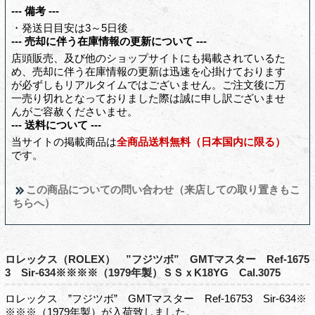
--- 備考 ---
・発送日目安は3～5日後
--- 売却に伴う在庫情報の更新について ---
店頭販売、及び他のショップサイトにも掲載されているた
め、売却に伴う在庫情報の更新は迅速を心掛けております
が必ずしもリアルタイムではございません。ご注文後に万
一売り切れとなっておりました際は誠に申し訳ございませ
んがご容赦くださいませ。
--- 送料について ---
当サイトの掲載商品は
全商品送料無料（日本国内に限る）
です。
この商品についての問い合わせ（来店しての取り置きもこ
ちらへ）
ロレックス（ROLEX） ”フジツボ” GMTマスター Ref-1675
3 Sir-634※※※※（1979年製）ＳＳｘK18YG Cal.3075
ロレックス ”フジツボ” GMTマスター Ref-16753 Sir-634※
※※※（1979年製）が入荷致しました。