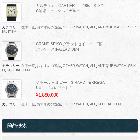
カルティエ CARTIER ”90s K18Y
G無垢 タンクルイカルテ...
カテゴリー:
在庫一覧
,
おすすめの逸品
,
OTHER WATCH
,
ALL
,
ANTIQUE WATCH
,
SPEC
IAL ITEM
GRAND SEIKO グランドセイコー ”銀
パラケース(PALLADIUM4...
カテゴリー:
在庫一覧
,
おすすめの逸品
,
OTHER WATCH
,
ALL
,
ANTIQUE WATCH
,
SEIK
O
,
SPECIAL ITEM
ジラール ぺルゴー GIRARD PERREGA
UX ”ロレアート ” ...
¥1,880,000
カテゴリー:
在庫一覧
,
おすすめの逸品
,
OTHER WATCH
,
ALL
,
SPECIAL ITEM
商品検索