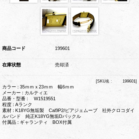
商品コード
199601
在庫状態
売却済
[
SKU名 :
199601]
カラー : 35ｍｍｘ23ｍｍ 幅6ｍｍ
メーカー : カルティエ
品番・型番 : W1519551
程度 : Aランク
素材 : K18YG無垢製 Cal9P2/ピアジェムーブ 社外クロコダイ
ルバンド 純正K18YG無垢Dバックル
付属品 : ギャランティ BOX付属