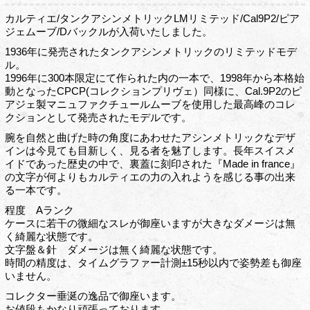
カルティエ/タンクアシンメトリックLMリミテッド/Cal9P2/ピア
ジェムーブ/Dバックルが入荷いたしました。
1936年に発売されたタンクアシンメトリックのリミテッドモデ
ル。
1996年に300本限定にて作られた内の一本で、1998年から本格始
動となったCPCP(コレクションプリヴェ）同様に、Cal.9P2のピ
アジェ製マニュファクチュールムーブを使用した最高峰のコレ
クションとして発売されたモデルです。
腕を自然と曲げた時の角度にあわせたアシンメトリックなデザ
インは今見ても目新しく、見る者を魅了します。長年スイスメ
イドであった歴史の中で、裏蓋に刻印された『Made in france』
の文字が何よりもカルティエの力の入れようを感じる事の出来
る一本です。
程度 Aランク
ケースに若干の微細なスレが御座いますが大きなダメージは無
く綺麗な状態です。
文字盤＆針 ダメージは無く綺麗な状態です。
時間の精度は、タイムグラファー計測±15秒以内で姿勢差も御座
いません。
コレクター垂涎の逸品で御座います。
お値段もかなり頑張っております。