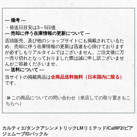
--- 備考 ---
・発送日目安は3～5日後
--- 売却に伴う在庫情報の更新について ---
店頭販売、及び他のショップサイトにも掲載されているた
め、売却に伴う在庫情報の更新は迅速を心掛けております
が必ずしもリアルタイムではございません。ご注文後に万
一売り切れとなっておりました際は誠に申し訳ございませ
んがご容赦くださいませ。
--- 送料について ---
当サイトの掲載商品は
全商品送料無料（日本国内に限る）
です。
この商品についての問い合わせ（来店しての取り置きもこ
ちらへ）
カルティエ/タンクアシンメトリックLMリミテッド/Cal9P2/ピア
ジェムーブ/Dバックル