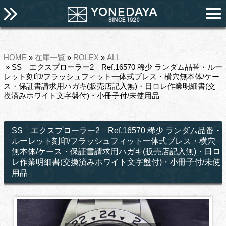
HOME
»
在庫一覧
»
ROLEX
»
ALL
» SS エクスプローラー2 Ref.16570 稀少 ランダム品番・ルー
レット刻印/フラッシュフィット一体式ブレス・横穴無本体/ケー
ス・保証書請求用ハガキ(販売店記入無)・日ロレ作業明細書(交
換済みホワイト文字盤付)・小冊子付/未使用品
SS エクスプローラー2 Ref.16570 稀少 ランダム品番・
ルーレット刻印/フラッシュフィット一体式ブレス・横穴
無本体/ケース・保証書請求用ハガキ(販売店記入無)・日ロ
レ作業明細書(交換済みホワイト文字盤付)・小冊子付/未使
用品