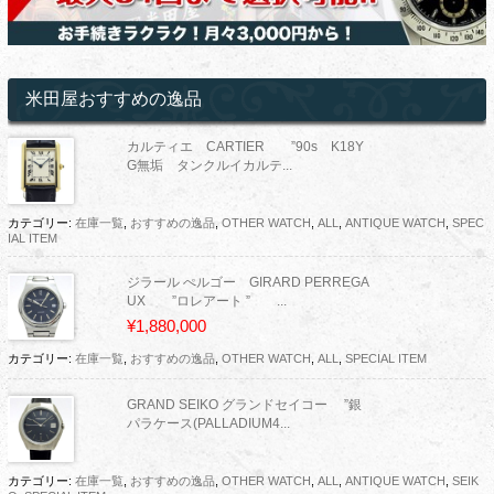
米田屋おすすめの逸品
カルティエ CARTIER ”90s K18Y
G無垢 タンクルイカルテ...
カテゴリー:
在庫一覧
,
おすすめの逸品
,
OTHER WATCH
,
ALL
,
ANTIQUE WATCH
,
SPEC
IAL ITEM
ジラール ぺルゴー GIRARD PERREGA
UX ”ロレアート ” ...
¥1,880,000
カテゴリー:
在庫一覧
,
おすすめの逸品
,
OTHER WATCH
,
ALL
,
SPECIAL ITEM
GRAND SEIKO グランドセイコー ”銀
パラケース(PALLADIUM4...
カテゴリー:
在庫一覧
,
おすすめの逸品
,
OTHER WATCH
,
ALL
,
ANTIQUE WATCH
,
SEIK