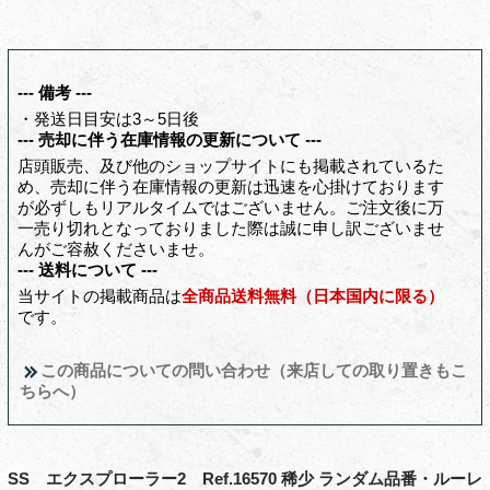
--- 備考 ---
・発送日目安は3～5日後
--- 売却に伴う在庫情報の更新について ---
店頭販売、及び他のショップサイトにも掲載されているた
め、売却に伴う在庫情報の更新は迅速を心掛けております
が必ずしもリアルタイムではございません。ご注文後に万
一売り切れとなっておりました際は誠に申し訳ございませ
んがご容赦くださいませ。
--- 送料について ---
当サイトの掲載商品は
全商品送料無料（日本国内に限る）
です。
この商品についての問い合わせ（来店しての取り置きもこ
ちらへ）
SS エクスプローラー2 Ref.16570 稀少 ランダム品番・ルーレ