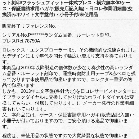
ット刻印/フラッシュフィット一体式ブレス・横穴無本体/ケー
ス・保証書請求用ハガキ(販売店記入無)・日ロレ作業明細書(交
換済みホワイト文字盤付)・小冊子付/未使用品
販売終了リファレンスNo.
シリアルNo.P*******ランダム品番、ルーレット刻印。
ブレスRef.78790A
ロレックス・エクスプローラーIIは、その機能的な洗練されまし
たデザインにより年代を問わず幅広い層より支持を得ておりま
す。
本商品は2010年以降製造の個体数が少なく稀少性の高いランダ
ム品番・ルーレット刻印で、運搬時傷防止用テープ&赤ベロも残
っております未使用品で御座いますので、コレクター垂涎の逸
品で御座います
しかも、2013年に文字盤(各針含む)を日ロレサービスセンターに
てブラックダイヤルに交換しており(元のホワイトダイヤルは変
換してもらい、付属しております。)、メーカー発行の作業明細
書も付いております。
又、本商品には、ケース・保証書請求用ハガキ(販売店記入無)・
小冊子が付いておりますので、ご安心頂ける逸品で御座いま
す。
程度は、未使用品の状態ですので大変綺麗な状態で御座いま