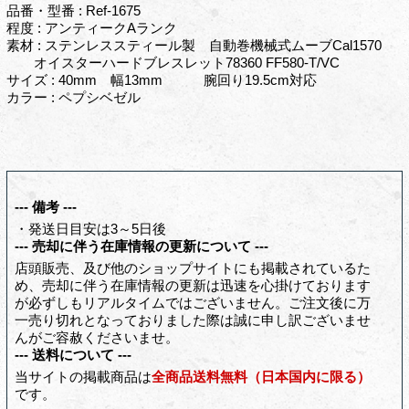
品番・型番 : Ref-1675
程度 : アンティークAランク
素材 : ステンレススティール製 自動巻機械式ムーブCal1570
オイスターハードブレスレット78360 FF580-T/VC
サイズ : 40mm 幅13mm 腕回り19.5cm対応
カラー : ペプシベゼル
--- 備考 ---
・発送日目安は3～5日後
--- 売却に伴う在庫情報の更新について ---
店頭販売、及び他のショップサイトにも掲載されているた
め、売却に伴う在庫情報の更新は迅速を心掛けております
が必ずしもリアルタイムではございません。ご注文後に万
一売り切れとなっておりました際は誠に申し訳ございませ
んがご容赦くださいませ。
--- 送料について ---
当サイトの掲載商品は
全商品送料無料（日本国内に限る）
です。