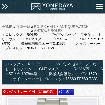
HOME
»
在庫一覧
»
ROLEX
»
ALL
»
ANTIQUE WATCH
»
ANTIQUE ROLEX
» ロレックス ROLEX ”ぺプシベゼル” フチなし ト
リチウム GMTマスター Ref-1675 Sir-571**** 197
8年製 機械式自動巻ムーブCal1570 オイスターハー
ドブレスレット78360 FF580-T/VC
ロレックス ROLEX ”ぺプシベゼル” フチな
し トリチウム GMTマスター Ref-1675 S
ir-571**** 1978年製 機械式自動巻ムーブCal1570
オイスターハードブレスレット78360 FF580-T/VC
クレジットカード 可（店頭のみ）
代引き可