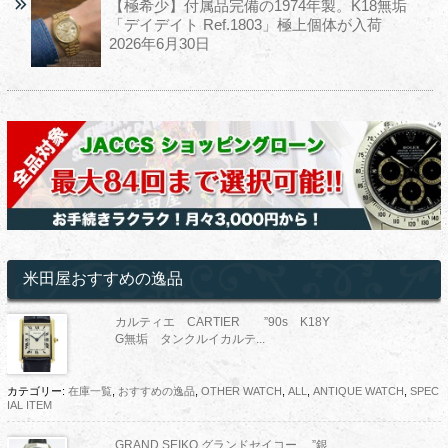
【極希少】付属品完備の1974年製。K18無垢
「デイデイト Ref.1803」極上個体が入荷
2026年6月30日
米田屋おすすめの逸品
カルティエ CARTIER ”90s K18Y
G無垢 タンクルイカルテ...
カテゴリー:
在庫一覧
,
おすすめの逸品
,
OTHER WATCH
,
ALL
,
ANTIQUE WATCH
,
SPEC
IAL ITEM
GRAND SEIKO グランドセイコー ”銀