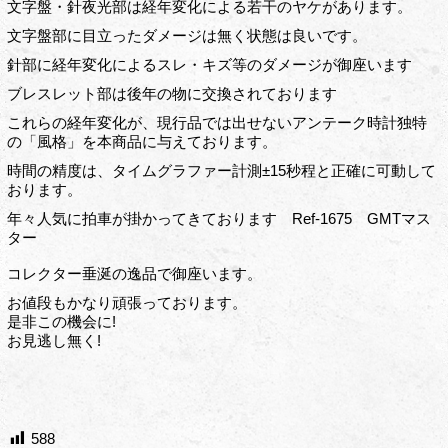
文字盤・針夜光部は経年変化による若干のヤケがあります。
文字盤部に目立ったダメージは無く状態は良いです。
針部に経年変化によるスレ・キズ等のダメージが御座います
ブレスレット部は後年の物に交換されております
これらの経年変化が、現行品では出せないアンテーク時計独特
の「風格」を本商品に与えております。
時間の精度は、タイムグラファー計測±15秒程と正確に可動して
おります。
年々人気に拍車が掛かってきております Ref-1675 GMTマス
ター
コレクター垂涎の逸品で御座います。
お値段もかなり頑張っております。
是非この機会に!
お見逃し無く!
588