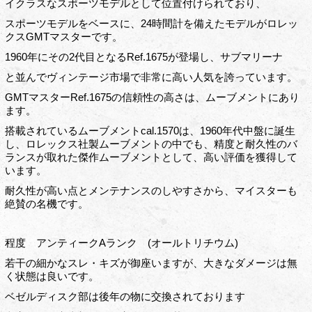
イクラスなスポーツモデルとして位置付けられており、
スポーツモデルをベースに、24時間計を備えたモデルがロレッ
クスGMTマスターです。
1960年にその2代目となるRef.1675が登場し、サブマリーナ
と並んでヴィンテージ市場で非常に高い人気を誇っています。
GMTマスターRef.1675の信頼性の高さは、ムーブメントにあり
ます。
搭載されているムーブメントcal.1570は、1960年代中盤に誕生
し、ロレックス社製ムーブメントの中でも、精度と耐久性のバ
ランスが取れた傑作ムーブメントとして、高い評価を獲得して
います。
耐久性が高い点とメンテナンスのしやすさから、マイスターも
絶賛の名機です。
程度 アンティークAランク (オールトリチウム)
若干の細かなスレ・キズが御座いますが、大きなダメージは無
く状態は良いです。
ベゼルディスク部は後年の物に交換されております