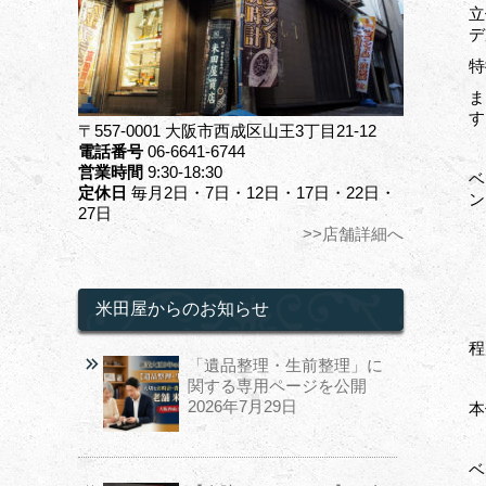
立
デ
特
ま
す
〒557-0001 大阪市西成区山王3丁目21-12
電話番号
06-6641-6744
営業時間
9:30-18:30
ベ
定休日
毎月2日・7日・12日・17日・22日・
ン
27日
>>店舗詳細へ
米田屋からのお知らせ
程
「遺品整理・生前整理」に
関する専用ページを公開
2026年7月29日
本
ベ