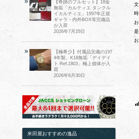
【奇跡のフルセット】18金
文
無垢「カルティエ タンクル
時
イカルティエ」1997年正規
ギャラ・内外BOX等完備品
お
が入荷
2026年7月29日
是
お
【極希少】付属品完備の197
4年製。K18無垢「デイデイ
ト Ref.1803」極上個体が入
荷
2026年6月30日
米田屋おすすめの逸品