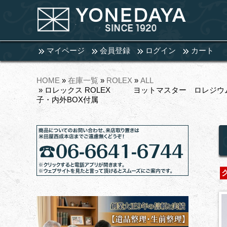
マイページ
会員登録
ログイン
カート
HOME
»
在庫一覧
»
ROLEX
»
ALL
» ロレックス ROLEX ヨットマスター ロレジウム 
子・内外BOX付属