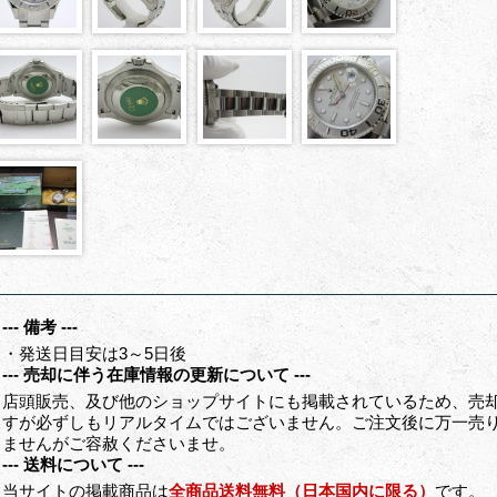
--- 備考 ---
・発送日目安は3～5日後
--- 売却に伴う在庫情報の更新について ---
店頭販売、及び他のショップサイトにも掲載されているため、売
すが必ずしもリアルタイムではございません。ご注文後に万一売
ませんがご容赦くださいませ。
--- 送料について ---
当サイトの掲載商品は
全商品送料無料（日本国内に限る）
です。