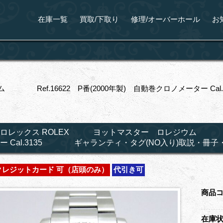
在庫一覧
買取/下取り
修理/オーバーホール
お
Ref.16622 P番(2000年製) 自動巻クロノメーター C
ロレックス ROLEX ヨットマスター ロレジウム Ref.
ー Cal.3135 ギャランティ・タグ(NO入り)取説・冊子
クレジットカード 可（店頭のみ）
代引き可
商品
在庫