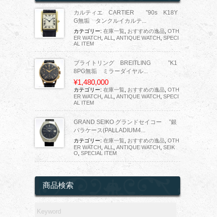
カルティエ CARTIER ”90s K18Y
G無垢 タンクルイカルテ...
カテゴリー:
在庫一覧
,
おすすめの逸品
,
OTH
ER WATCH
,
ALL
,
ANTIQUE WATCH
,
SPECI
AL ITEM
ブライトリング BREITLING ”K1
8PG無垢 ミラーダイヤル...
¥1,480,000
カテゴリー:
在庫一覧
,
おすすめの逸品
,
OTH
ER WATCH
,
ALL
,
ANTIQUE WATCH
,
SPECI
AL ITEM
GRAND SEIKO グランドセイコー ”銀
パラケース(PALLADIUM4...
カテゴリー:
在庫一覧
,
おすすめの逸品
,
OTH
ER WATCH
,
ALL
,
ANTIQUE WATCH
,
SEIK
O
,
SPECIAL ITEM
商品検索