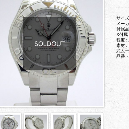
サイズ
メーカ
付属品
X付属
程度 :
素材 
式ムーブ
品番・型