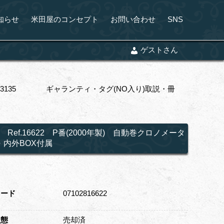
知らせ
米田屋のコンセプト
お問い合わせ
SNS
ゲストさん
al.3135 ギャランティ・タグ(NO入り)取説・冊
16622 P番(2000年製) 自動巻クロノメータ
・内外BOX付属
コード
07102816622
状態
売却済