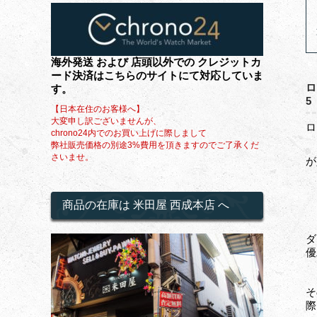
海外発送 および 店頭以外での クレジットカ
ード決済はこちらのサイトにて対応していま
ロ
す。
5
【日本在住のお客様へ】
大変申し訳ございませんが、
ロ
chrono24内でのお買い上げに際しまして
ギ
弊社販売価格の別途3%費用を頂きますのでご了承くだ
さいませ。
が
商品の在庫は 米田屋 西成本店 へ
ダ
優
そ
際