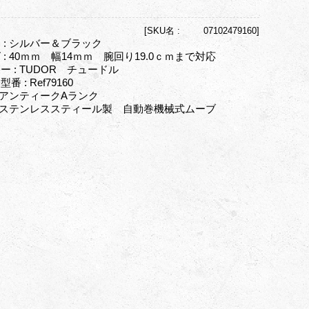
[
SKU名 :
07102479160]
 : シルバー＆ブラック
 : 40ｍｍ 幅14ｍｍ 腕回り19.0ｃｍまで対応
ー : TUDOR チュードル
番 : Ref79160
: アンティークAランク
: ステンレススティール製 自動巻機械式ムーブ