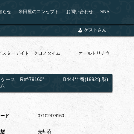
知らせ
米田屋のコンセプト
お問い合わせ
SNS
ゲストさん
年製) オイスターデイト クロノタイム オールトリチウ
Ref-79160” B444***番(1992年製)
ム
コード
07102479160
状態
売却済