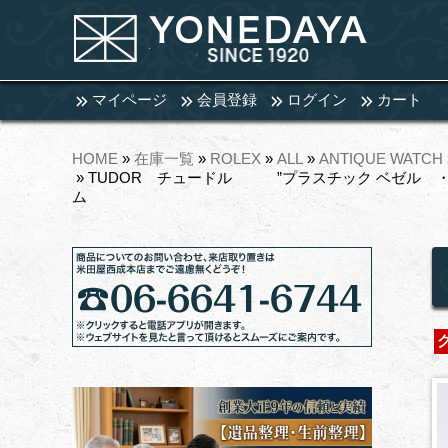
マイページ
会員登録
ログイン
カート
HOME
»
在庫一覧
»
ROLEX
»
ALL
»
ANTIQUE WATCH
» TUDOR チュードル ”プラスチック ベゼル ・
ム