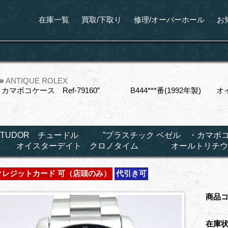
在庫一覧
買取/下取り
修理/オーバーホール
お
»
ANTIQUE ROLEX
カマボコケース Ref-79160” B444***番(1992
TUDOR チュードル ”プラスチック ベゼル ・カマボコケース 
オイスターデイト クロノタイム オールトリチウ
クレジットカード 可（店頭のみ）
代引き可
商品
在庫