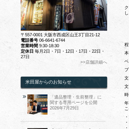
ク
し
〒557-0001 大阪市西成区山王3丁目21-12
電話番号
06-6641-6744
程
営業時間
9:30-18:30
定休日
毎月2日・7日・12日・17日・22日・
本
27日
ベ
>>店舗詳細へ
ブ
文
米田屋からのお知らせ
文
時
「遺品整理・生前整理」に
関する専用ページを公開
年
2026年7月29日
こ
・
・
・