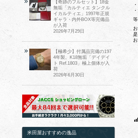
【奇跡のフルセット】18金
・
無垢「カルティエ タンクル
・
イカルティエ」1997年正規
ギャラ・内外BOX等完備品
等
が入荷
お
2026年7月29日
是
お
【極希少】付属品完備の197
4年製。K18無垢「デイデイ
ト Ref.1803」極上個体が入
荷
2026年6月30日
米田屋おすすめの逸品