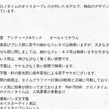
ロノタイムのオイスターブレスが付いたモデルで、独自のデザイ
ています。
度 アンティークAランク オールトリチウム
体及びブレス部に若干の細かなスレキズは御座いますが、大きな
ゼル部に関しましては、細かなスレ・キズ等は御座いますが大き
レス部は、伸びも少なく無く良い状態です。
字盤は、ヤケも少なく良い状態で御座います。
字盤・針の夜光部に経年変化による若干ヤケがございます。
間の精度は、タイムグラファー計測±10秒程と正確に可動しており
々人気に拍車が掛かってきております Ref-79160 クロノタイム
のクロノタイムは、人気要素が多数あり
通称パンダ文字盤
オイスターデイト表記
オイスターブレスレット