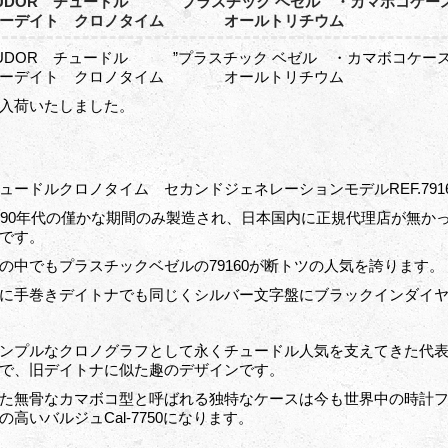
UDOR チュードル ”プラスチック ベゼル ・カマボコケース Re
ターデイト クロノタイム オールトリチウム
UDOR チュードル ”プラスチック ベゼル ・カマボコケース Re
ターデイト クロノタイム オールトリチウム
入荷いたしました。
ュードルクロノタイム セカンドジェネレーションモデルREF.791
990年代の僅かな期間のみ製造され、日本国内に正規代理店が無
です。
の中でもプラスチックベゼルの79160が断トツの人気を誇ります。
に手巻きデイトナでも同じくシルバー文字盤にブラックインダイ
ンプルなクロノグラフとして永くチュードル人気を支えてきた代
で、旧デイトナに似た趣のデザインです。
た無骨なカマボコ型と呼ばれる独特なケースは今も世界中の時計
の高いバルジュCal-7750になります。