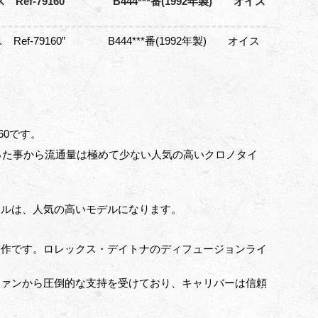
f-79160” B444***番(1992年製) オイス
f-79160” B444***番(1992年製) オイス
60です。
かった事から流通量は極めて少ない人気の高いクロノタイ
ヤルは、人気の高いモデルになります。
表作です。ロレックス・デイトナのディフュージョンライ
ファンから圧倒的な支持を受けており、キャリバーは信頼