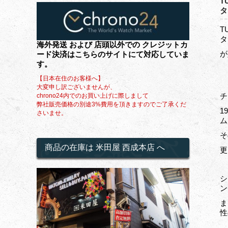
T
T
海外発送 および 店頭以外での クレジットカ
が
ード決済はこちらのサイトにて対応していま
す。
【日本在住のお客様へ】
大変申し訳ございませんが、
チ
chrono24内でのお買い上げに際しまして
弊社販売価格の別途3%費用を頂きますのでご了承くだ
1
さいませ。
ム
そ
商品の在庫は 米田屋 西成本店 へ
更
シ
ン
ま
性