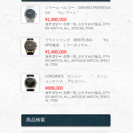
ジラール ぺルゴー GIRARD PERREGA
UX ”ロレアート ” ...
¥1,880,000
カテゴリー:
在庫一覧
,
おすすめの逸品
,
OTH
ER WATCH
,
ALL
,
SPECIAL ITEM
ブライトリング BREITLING ”K1
8PG無垢 ミラーダイヤル...
¥1,480,000
カテゴリー:
在庫一覧
,
おすすめの逸品
,
OTH
ER WATCH
,
ALL
,
ANTIQUE WATCH
,
SPECI
AL ITEM
LONGINES ロンジン ” クッシ
ョンケース アビエーシ...
¥888,000
カテゴリー:
在庫一覧
,
おすすめの逸品
,
OTH
ER WATCH
,
ALL
,
ANTIQUE WATCH
,
SPECI
AL ITEM
商品検索