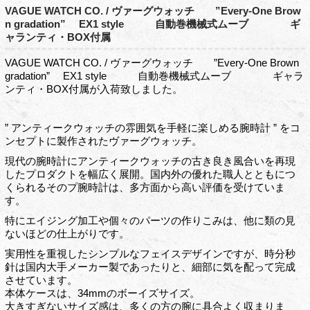
VAGUE WATCH CO. / ヴァーグウォッチ ”Every-One Brow
n gradation” EX1 style 自動巻機械式ムーブ ギ
ャランティ・BOX付属
VAGUE WATCH CO. / ヴァーグウォッチ ”Every-One Brown
gradation” EX1 style 自動巻機械式ムーブ ギャラ
ンティ・BOX付属が入荷致しました。
” アンティークウォッチの雰囲気を手軽に楽しめる腕時計 ” をコ
ンセプトに製作されたヴァーグウォッチ。
現代の腕時計にアンティークウォッチの古き良き風合いを再現
したプロダクトを幅広く展開。国内外の優れた職人とともにつ
くられるそのプ腕時計は、多方面から高い評価を受けていま
す。
特にエイジング加工や個々のパーツの作りこみは、他に類の見
ないほどの仕上がりです。
実用性を重視したシンプルなフェイスデザインですが、時分秒
針は国内大手メーカー製であったりと、細部に気を配って完成
させています。
本体ケースは、34mmのボーイズサイズ。
大きすぎないサイズ感は、多くの方の腕に具合よく収まりま