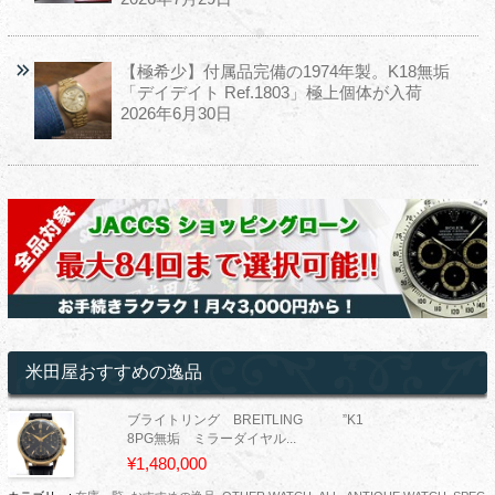
【極希少】付属品完備の1974年製。K18無垢
「デイデイト Ref.1803」極上個体が入荷
2026年6月30日
米田屋おすすめの逸品
ブライトリング BREITLING ”K1
8PG無垢 ミラーダイヤル...
¥1,480,000