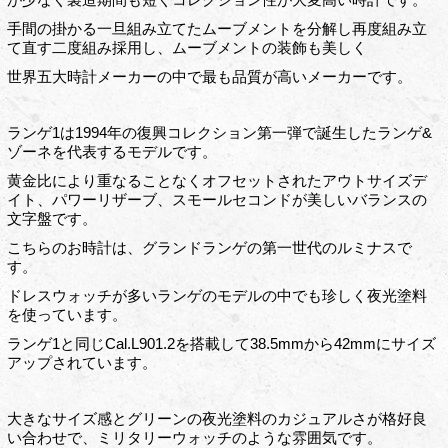
手間の掛かる一旦組み立てたムーブメントを分解し再度組み立
て直す二度組み採用し、ムーブメントの装飾も美しく
世界五大時計メーカーの中で最も品質が高いメーカーです。
ランゲ1は1994年の復興コレクション第一弾で誕生したランゲ&
ゾーネを代表するモデルです。
黄金比により重なることなくオフセットされたアウトサイズデ
イト、パワーリザーブ、スモールセコンドが美しいバランスの
文字盤です。
こちらのお時計は、グランドランゲの第一世代のルミナスで
す。
ドレスウォッチが多いランゲのモデルの中でも珍しく夜光塗料
を使っています。
ランゲ1と同じCal.L901.2を搭載して38.5mmから42mmにサイズ
アップされています。
大きなサイズ感とグリーンの夜光塗料のカジュアルさが格好良
い合わせで、ミリタリーウォッチのような雰囲気です。