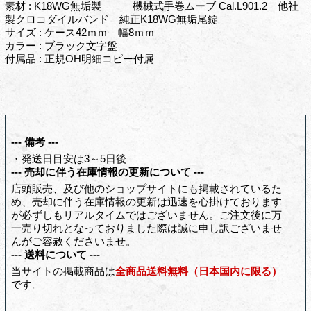
素材 : K18WG無垢製 機械式手巻ムーブ Cal.L901.2 他社
製クロコダイルバンド 純正K18WG無垢尾錠
サイズ : ケース42ｍｍ 幅8ｍｍ
カラー : ブラック文字盤
付属品 : 正規OH明細コピー付属
--- 備考 ---
・発送日目安は3～5日後
--- 売却に伴う在庫情報の更新について ---
店頭販売、及び他のショップサイトにも掲載されているた
め、売却に伴う在庫情報の更新は迅速を心掛けております
が必ずしもリアルタイムではございません。ご注文後に万
一売り切れとなっておりました際は誠に申し訳ございませ
んがご容赦くださいませ。
--- 送料について ---
当サイトの掲載商品は
全商品送料無料（日本国内に限る）
です。