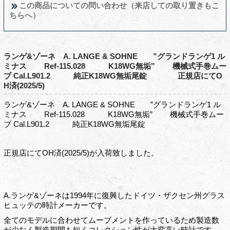
この商品についての問い合わせ（来店しての取り置きもこ
ちらへ）
ランゲ&ゾーネ A. LANGE & SOHNE ”グランドランゲ1 ル
ミナス Ref-115.028 K18WG無垢” 機械式手巻ムー
ブ Cal.L901.2 純正K18WG無垢尾錠 正規店にてO
H済(2025/5)
ランゲ&ゾーネ A. LANGE & SOHNE ”グランドランゲ1 ル
ミナス Ref-115.028 K18WG無垢” 機械式手巻ムー
ブ Cal.L901.2 純正K18WG無垢尾錠
正規店にてOH済(2025/5)が入荷致しました。
A.ランゲ&ゾーネは1994年に復興したドイツ・ザクセン州グラス
ヒュッテの時計メーカーです。
全てのモデルに合わせてムーブメントを作っているため製造数
が少なく製造期間も短くコレクション性が大変高い時計です。