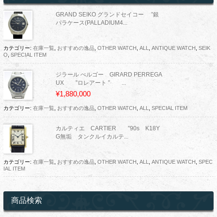
GRAND SEIKO グランドセイコー ”銀
パラケース(PALLADIUM4...
カテゴリー:
在庫一覧
,
おすすめの逸品
,
OTHER WATCH
,
ALL
,
ANTIQUE WATCH
,
SEIK
O
,
SPECIAL ITEM
ジラール ぺルゴー GIRARD PERREGA
UX ”ロレアート ” ...
¥1,880,000
カテゴリー:
在庫一覧
,
おすすめの逸品
,
OTHER WATCH
,
ALL
,
SPECIAL ITEM
カルティエ CARTIER ”90s K18Y
G無垢 タンクルイカルテ...
カテゴリー:
在庫一覧
,
おすすめの逸品
,
OTHER WATCH
,
ALL
,
ANTIQUE WATCH
,
SPEC
IAL ITEM
商品検索