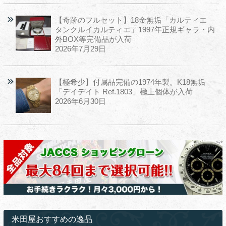
【奇跡のフルセット】18金無垢「カルティエ
タンクルイカルティエ」1997年正規ギャラ・内
外BOX等完備品が入荷
2026年7月29日
【極希少】付属品完備の1974年製。K18無垢
「デイデイト Ref.1803」極上個体が入荷
2026年6月30日
米田屋おすすめの逸品