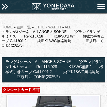
HOME
»
在庫一覧
»
OTHER WATCH
»
ALL
» ランゲ&ゾーネ A. LANGE & SOHNE ”グランドランゲ1
ルミナス Ref-115.028 K18WG無垢” 機械式手巻ム
ーブ Cal.L901.2 純正K18WG無垢尾錠 正規店にて
OH済(2025/5)
ランゲ&ゾーネ A. LANGE & SOHNE ”グランドラン
ゲ1 ルミナス Ref-115.028 K18WG無垢” 機
械式手巻ムーブ Cal.L901.2 純正K18WG無垢尾錠
正規店にてOH済(2025/5)
クレジットカード 不可