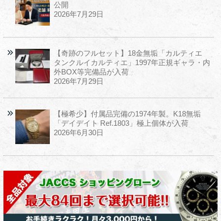
公開
2026年7月29日
【奇跡のフルセット】18金無垢「カルティエ
タンクルイカルティエ」1997年正規ギャラ・内
外BOX等完備品が入荷
2026年7月29日
【極希少】付属品完備の1974年製。K18無垢
「デイデイト Ref.1803」極上個体が入荷
2026年6月30日