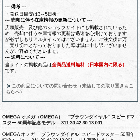
--- 備考 ---
・発送日目安は3～5日後
--- 売却に伴う在庫情報の更新について ---
店頭販売、及び他のショップサイトにも掲載されているた
め、売却に伴う在庫情報の更新は迅速を心掛けております
が必ずしもリアルタイムではございません。ご注文後に万
一売り切れとなっておりました際は誠に申し訳ございませ
んがご容赦くださいませ。
--- 送料について ---
当サイトの掲載商品は
全商品送料無料（日本国内に限る）
です。
この商品についての問い合わせ（来店しての取り置きもこ
ちらへ）
OMEGA オメガ（OMEGA） ”ブラウンダイヤル” スピードマ
スター 50周年記念モデル 311.30.42.30.13.001
OMEGA オメガ ”ブラウンダイヤル” スピードマスター 50周年