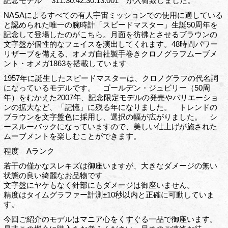
記念モデル 311.30.42.30.13.001 が入荷致しました。
NASAによるすべての有人宇宙ミッションでの使用に適している
と認められた唯一の腕時計「スピードマスター」生誕50周年を
記念して登場したのがこちら。月面を彷彿とさせるブラウンの
文字盤が個性的なフェイスを演出してくれます。48時間パワー
リザーブを備える、オメガ自社製手巻きクロノグラフムーブメ
ント・オメガ1863を搭載しています
1957年に誕生したスピードマスターは、クロノグラフの代名詞
になっているモデルです。 ゴールデン・ジュビリー（50周
年）をむかえた2007年、記念限定モデルの発売やバリエーショ
ンの拡大など、「記憶」に残る年になりました。 トレンドの
ブラウンを文字盤色に採用し、選択の幅が広がりました。 シ
ースルーバックになっていますので、美しい仕上げが施された
ムーブメントを楽しむことができます。
程度 Aランク
若干の僅かなスレキズは御座いますが、大きなダメージの無い
状態の良い綺麗なお品物です
文字盤にヤケもなく針部にもダメージは御座いません。
精度はタイムグラファー計測±10秒以内と正確に可動していま
す。
今回ご紹介のモデルはマニア心をくすぐる一品で御座います。