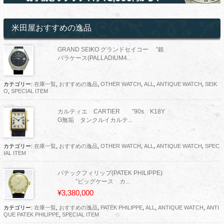
米田屋おすすめの逸品
GRAND SEIKO グランドセイコー ”銀
パラケース(PALLADIUM4...
カテゴリー:
在庫一覧
,
おすすめの逸品
,
OTHER WATCH
,
ALL
,
ANTIQUE WATCH
,
SEIK
O
,
SPECIAL ITEM
カルティエ CARTIER ”90s K18Y
G無垢 タンクルイカルテ...
カテゴリー:
在庫一覧
,
おすすめの逸品
,
OTHER WATCH
,
ALL
,
ANTIQUE WATCH
,
SPEC
IAL ITEM
パテックフィリップ(PATEK PHILIPPE)
”ビッグケース カ...
¥3,380,000
カテゴリー:
在庫一覧
,
おすすめの逸品
,
PATEK PHILIPPE
,
ALL
,
ANTIQUE WATCH
,
ANTI
QUE PATEK PHILIPPE
,
SPECIAL ITEM