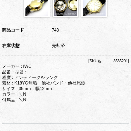
商品コード
748
在庫状態
売却済
[
SKU名 :
8585201]
メーカー : IWC
品番・型番 : ―
程度 : アンティークA-ランク
素材 : K18YG無垢 他社バンド・他社尾錠
サイズ : 35mm 幅12mm
カラー : ＼N
付属品 : ＼N