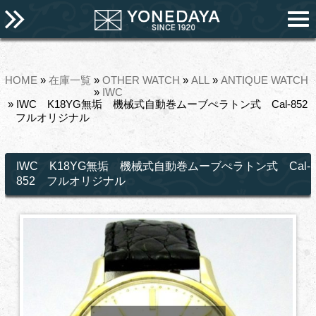
HOME
»
在庫一覧
»
OTHER WATCH
»
ALL
»
ANTIQUE WATCH
»
IWC
» IWC K18YG無垢 機械式自動巻ムーブぺラトン式 Cal-852
フルオリジナル
IWC K18YG無垢 機械式自動巻ムーブぺラトン式 Cal-
852 フルオリジナル