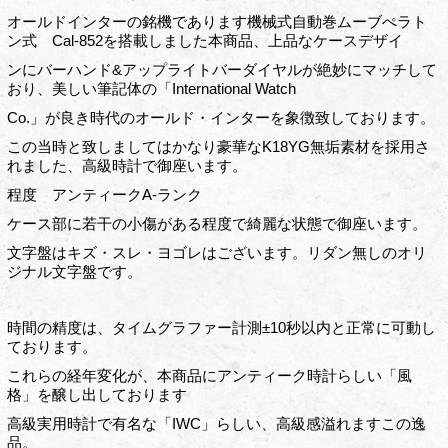
オールドインターの銘機であります機械式自動巻ムーブぺラト
ン式 Cal-852を搭載しました本商品、上品なケースデザイ
ンにバーハンド&アップライトバーダイヤルが絶妙にマッチして
おり、美しい筆記体の「International Watch
Co.」が良き時代のオールド・インターを象徴致しております。
この当時と致しましてはかなり豪華なK18YG無垢素材を採用さ
れました、高級時計で御座います。
程度 アンティークA-ランク
ケース部に若干の小傷がある程度で綺麗な状態で御座います。
文字盤はキズ・スレ・ヨゴレはございます。リダン無しのオリ
ジナル文字盤です。
時間の精度は、タイムグラファー計測±10秒以内と正常に可動し
ております。
これらの経年変化が、本商品にアンティーク時計らしい「風
格」を醸し出しております
高級実用時計で有名な「IWC」らしい、高級感溢れますこの逸
品。