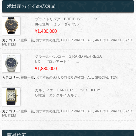
米田屋おすすめの逸品
ブライトリング BREITLING ”K1
8PG無垢 ミラーダイヤル...
¥1,480,000
カテゴリー:
在庫一覧
,
おすすめの逸品
,
OTHER WATCH
,
ALL
,
ANTIQUE WATCH
,
SPEC
IAL ITEM
ジラール ぺルゴー GIRARD PERREGA
UX ”ロレアート ” ...
¥1,880,000
カテゴリー:
在庫一覧
,
おすすめの逸品
,
OTHER WATCH
,
ALL
,
SPECIAL ITEM
カルティエ CARTIER ”90s K18Y
G無垢 タンクルイカルテ...
カテゴリー:
在庫一覧
,
おすすめの逸品
,
OTHER WATCH
,
ALL
,
ANTIQUE WATCH
,
SPEC
IAL ITEM
商品検索