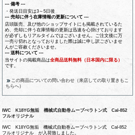
--- 備考 ---
・発送日目安は3～5日後
--- 売却に伴う在庫情報の更新について ---
店頭販売、及び他のショップサイトにも掲載されているた
め、売却に伴う在庫情報の更新は迅速を心掛けております
が必ずしもリアルタイムではございません。ご注文後に万
一売り切れとなっておりました際は誠に申し訳ございませ
んがご容赦くださいませ。
--- 送料について ---
当サイトの掲載商品は
全商品送料無料（日本国内に限る）
です。
この商品についての問い合わせ（来店しての取り置きもこ
ちらへ）
IWC K18YG無垢 機械式自動巻ムーブぺラトン式 Cal-852
フルオリジナル
IWC K18YG無垢 機械式自動巻ムーブぺラトン式 Cal-852
フルオリジナル が入荷致しました。