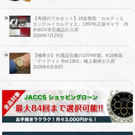
【奇跡のフルセット】18金無垢「カルティエ
タンクルイカルティエ」1997年正規ギャラ・内
外BOX等完備品が入荷
2026年7月29日
【極希少】付属品完備の1974年製。K18無垢
「デイデイト Ref.1803」極上個体が入荷
2026年6月30日