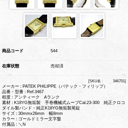
商品コード
544
在庫状態
売却済
[
SKU名 :
346701]
メーカー : PATEK PHILIPPE（パテック・フィリップ）
品番・型番 : Ref.3467
程度 : アンティーク Aランク
素材 : K18YG無垢製 手巻機械式ムーブCal.23-300 純正クロコ
ダイル製バンド・純正K18YG無垢製尾錠
サイズ : 30mmx26mm 幅8mm
カラー : ゴールドミラー文字盤
付属品 : ＼N