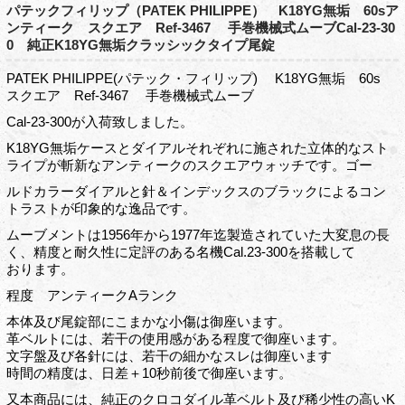
パテックフィリップ（PATEK PHILIPPE） K18YG無垢 60sア
ンティーク スクエア Ref-3467 手巻機械式ムーブCal-23-30
0 純正K18YG無垢クラッシックタイプ尾錠
PATEK PHILIPPE(パテック・フィリップ) K18YG無垢 60s
スクエア Ref-3467 手巻機械式ムーブ
Cal-23-300が入荷致しました。
K18YG無垢ケースとダイアルそれぞれに施された立体的なスト
ライプが斬新なアンティークのスクエアウォッチです。ゴー
ルドカラーダイアルと針＆インデックスのブラックによるコン
トラストが印象的な逸品です。
ムーブメントは1956年から1977年迄製造されていた大変息の長
く、精度と耐久性に定評のある名機Cal.23-300を搭載して
おります。
程度 アンティークAランク
本体及び尾錠部にこまかな小傷は御座います。
革ベルトには、若干の使用感がある程度で御座います。
文字盤及び各針には、若干の細かなスレは御座います
時間の精度は、日差＋10秒前後で御座います。
又本商品には、純正のクロコダイル革ベルト及び稀少性の高いK