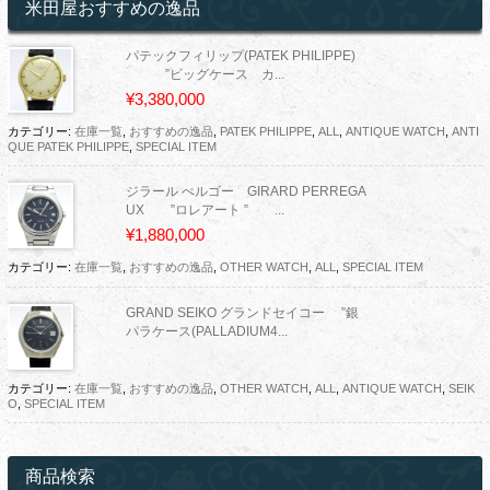
米田屋おすすめの逸品
パテックフィリップ(PATEK PHILIPPE)
”ビッグケース カ...
¥3,380,000
カテゴリー:
在庫一覧
,
おすすめの逸品
,
PATEK PHILIPPE
,
ALL
,
ANTIQUE WATCH
,
ANTI
QUE PATEK PHILIPPE
,
SPECIAL ITEM
ジラール ぺルゴー GIRARD PERREGA
UX ”ロレアート ” ...
¥1,880,000
カテゴリー:
在庫一覧
,
おすすめの逸品
,
OTHER WATCH
,
ALL
,
SPECIAL ITEM
GRAND SEIKO グランドセイコー ”銀
パラケース(PALLADIUM4...
カテゴリー:
在庫一覧
,
おすすめの逸品
,
OTHER WATCH
,
ALL
,
ANTIQUE WATCH
,
SEIK
O
,
SPECIAL ITEM
商品検索