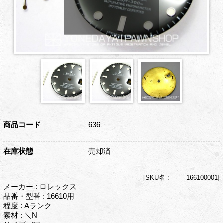
商品コード
636
在庫状態
売却済
[
SKU名 :
166100001]
メーカー : ロレックス
品番・型番 : 16610用
程度 : Aランク
素材 : ＼N