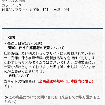
サイズ : 27mm
カラー : ＼N
付属品 : ブラック文字盤 時針 分新 秒針
--- 備考 ---
・発送日目安は3～5日後
--- 売却に伴う在庫情報の更新について ---
店頭販売、及び他のショップサイトにも掲載されているた
め、売却に伴う在庫情報の更新は迅速を心掛けております
が必ずしもリアルタイムではございません。ご注文後に万
一売り切れとなっておりました際は誠に申し訳ございませ
んがご容赦くださいませ。
--- 送料について ---
当サイトの掲載商品は
全商品送料無料（日本国内に限る）
です。
この商品についての問い合わせ（来店しての取り置きもこ
ちらへ）