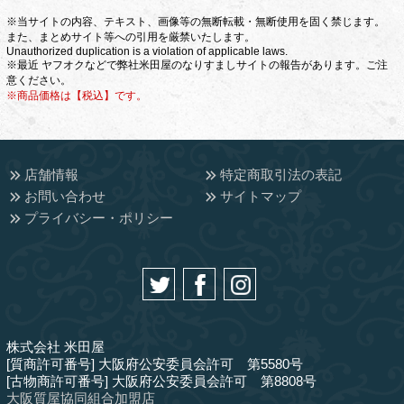
※当サイトの内容、テキスト、画像等の無断転載・無断使用を固く禁じます。
また、まとめサイト等への引用を厳禁いたします。
Unauthorized duplication is a violation of applicable laws.
※最近 ヤフオクなどで弊社米田屋のなりすましサイトの報告があります。ご注
意ください。
※商品価格は【税込】です。
店舗情報
特定商取引法の表記
お問い合わせ
サイトマップ
プライバシー・ポリシー
株式会社 米田屋
[質商許可番号] 大阪府公安委員会許可 第5580号
[古物商許可番号] 大阪府公安委員会許可 第8808号
大阪質屋協同組合加盟店