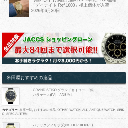
「デイデイト Ref.1803」極上個体が入荷
2026年6月30日
米田屋おすすめの逸品
GRAND SEIKO グランドセイコー ”銀
パラケース(PALLADIUM4...
カテゴリー:
在庫一覧
,
おすすめの逸品
,
OTHER WATCH
,
ALL
,
ANTIQUE WATCH
,
SEIK
O
,
SPECIAL ITEM
パテックフィリップ(PATEK PHILIPPE)