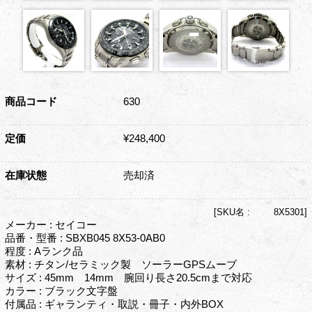
商品コード
630
定価
¥248,400
在庫状態
売却済
[
SKU名 :
8X5301]
メーカー : セイコー
品番・型番 : SBXB045 8X53-0AB0
程度 : Aランク品
素材 : チタン/セラミック製 ソーラーGPSムーブ
サイズ : 45mm 14mm 腕回り長さ20.5cmまで対応
カラー : ブラック文字盤
付属品 : ギャランティ・取説・冊子・内外BOX