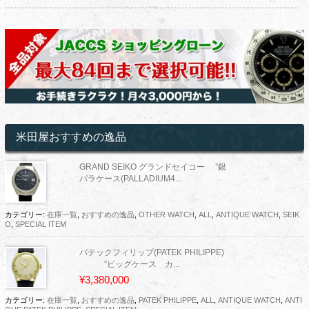
米田屋おすすめの逸品
GRAND SEIKO グランドセイコー ”銀
パラケース(PALLADIUM4...
カテゴリー:
在庫一覧
,
おすすめの逸品
,
OTHER WATCH
,
ALL
,
ANTIQUE WATCH
,
SEIK
O
,
SPECIAL ITEM
パテックフィリップ(PATEK PHILIPPE)
”ビッグケース カ...
¥3,380,000
カテゴリー:
在庫一覧
,
おすすめの逸品
,
PATEK PHILIPPE
,
ALL
,
ANTIQUE WATCH
,
ANTI