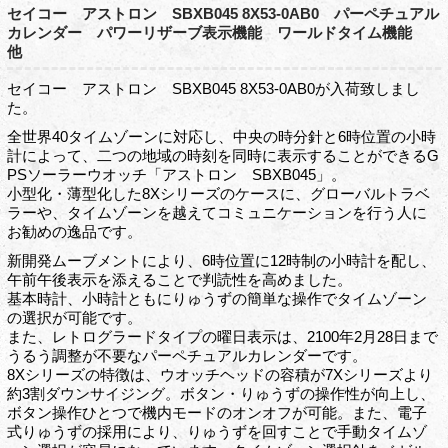
セイコー アストロン SBXB045 8X53-0AB0 パーペチュアル
カレンダー パワーリザーブ表示機能 ワールドタイム機能
他
セイコー アストロン SBXB045 8X53-0AB0が入荷致しまし
た。
全世界40タイムゾーンに対応し、中央の時分針と6時位置の小時
計によって、二つの地域の時刻を同時に表示することができるG
PSソーラーウオッチ「アストロン SBXB045」。
小型化・薄型化した8Xシリーズのケースに、グローバルトラベ
ラーや、タイムゾーンを越えてコミュニケーションを行う人に
お勧めの逸品です。
新開発ムーブメントにより、6時位置に12時制の小時計を配し、
午前午後表示を添えることで判読性を高めました。
基本時計、小時計ともにりゅうずの簡単な操作でタイムゾーン
の選択が可能です。
また、レトログラードタイプの曜日表示は、2100年2月28日まで
うるう調整が不要なパーペチュアルカレンダーです。
8Xシリーズの特徴は、ウオッチヘッドの容積が7Xシリーズより
約3割ダウンサイジング。ボタン・りゅうずの操作性が向上し、
ボタン操作ひとつで機内モードのオンオフが可能。また、電子
式りゅうずの採用により、りゅうずを回すことで手動タイムゾ