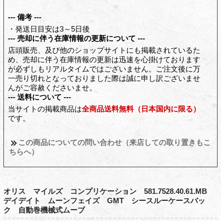
--- 備考 ---
・発送日目安は3～5日後
--- 売却に伴う在庫情報の更新について ---
店頭販売、及び他のショップサイトにも掲載されているた
め、売却に伴う在庫情報の更新は迅速を心掛けております
が必ずしもリアルタイムではございません。ご注文後に万
一売り切れとなっておりました際は誠に申し訳ございませ
んがご容赦くださいませ。
--- 送料について ---
当サイトの掲載商品は
全商品送料無料（日本国内に限る）
です。
この商品についての問い合わせ（来店しての取り置きもこ
ちらへ）
オリス マイルズ コンプリケーション 581.7528.40.61.MB
デイデイト ムーンフェイズ GMT シースルーケースバッ
ク 自動巻機械式ムーブ