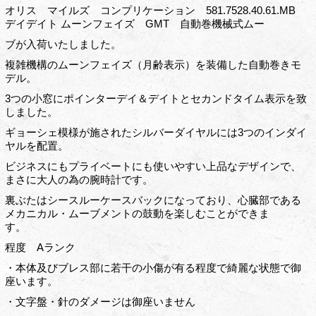
オリス マイルズ コンプリケーション 581.7528.40.61.MB
デイデイト ムーンフェイズ GMT 自動巻機械式ムー
ブが入荷いたしました。
複雑機構のムーンフェイズ（月齢表示）を装備した自動巻きモ
デル。
3つの小窓にポインターデイ＆デイトとセカンドタイム表示を致
しました。
ギョーシェ模様が施されたシルバーダイヤルには3つのインダイ
ヤルを配置。
ビジネスにもプライベートにも使いやすい上品なデザインで、
まさに大人の為の腕時計です。
裏ぶたはシースルーケースバックになっており、心臓部である
メカニカル・ムーブメントの鼓動を楽しむことができま
す。
程度 Aランク
・本体及びブレス部に若干の小傷が有る程度で綺麗な状態で御
座います。
・文字盤・針のダメージは御座いません