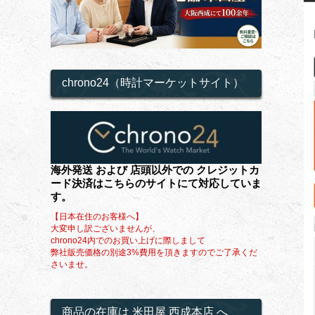
chrono24（時計マーケットサイト）
海外発送 および 店頭以外での クレジットカ
ード決済はこちらのサイトにて対応していま
す。
【日本在住のお客様へ】
大変申し訳ございませんが、
chrono24内でのお買い上げに際しまして
弊社販売価格の別途3%費用を頂きますのでご了承くだ
さいませ。
商品の在庫は 米田屋 西成本店 へ