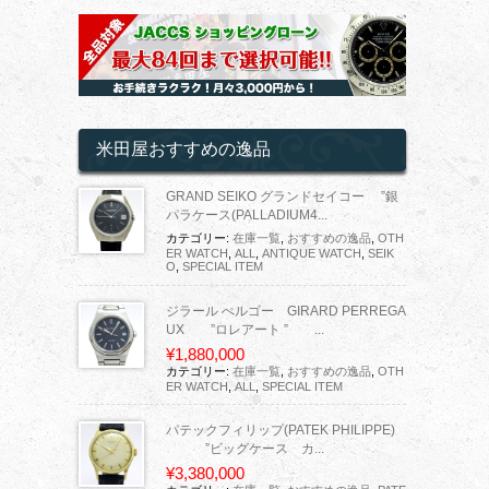
米田屋おすすめの逸品
GRAND SEIKO グランドセイコー ”銀
パラケース(PALLADIUM4...
カテゴリー:
在庫一覧
,
おすすめの逸品
,
OTH
ER WATCH
,
ALL
,
ANTIQUE WATCH
,
SEIK
O
,
SPECIAL ITEM
ジラール ぺルゴー GIRARD PERREGA
UX ”ロレアート ” ...
¥1,880,000
カテゴリー:
在庫一覧
,
おすすめの逸品
,
OTH
ER WATCH
,
ALL
,
SPECIAL ITEM
パテックフィリップ(PATEK PHILIPPE)
”ビッグケース カ...
¥3,380,000