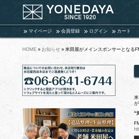
マイページ
会員登録
ログイン
カート
HOME
»
お知らせ
» 米田屋がメインスポンサーとなるF
米
が
“
F
ht