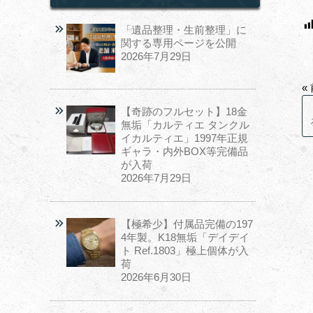
「遺品整理・生前整理」に
関する専用ページを公開
2026年7月29日
«
【奇跡のフルセット】18金
無垢「カルティエ タンクル
イカルティエ」1997年正規
ギャラ・内外BOX等完備品
が入荷
2026年7月29日
【極希少】付属品完備の197
4年製。K18無垢「デイデイ
ト Ref.1803」極上個体が入
荷
2026年6月30日