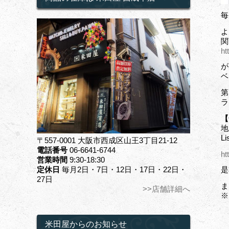
毎
よ
関
ht
が
ベ
第
ラ
【
地
L
〒557-0001 大阪市西成区山王3丁目21-12
電話番号
06-6641-6744
ht
営業時間
9:30-18:30
定休日
毎月2日・7日・12日・17日・22日・
是
27日
ま
>>店舗詳細へ
※
米田屋からのお知らせ