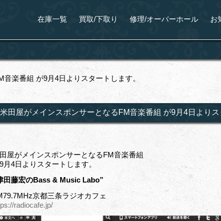
在庫一覧
買取/下取り
修理/オーバーホール
お
M音楽番組 が9月4日よりスタートします。
米田屋がメインスポンサーとなるFM音楽番組 が9月4日より
田屋がメインスポンサーとなるFM音楽番組
9月4日よりスタートします。
津田藤宏のBass & Music Labo”
M79.7MHz京都三条ラジオカフェ
tps://radiocafe.jp/