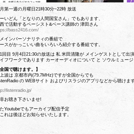
月第一週の月曜日21時30分~22時 放送
ーいどん「となりの人間国宝さん」でもあります、
西で活動するベーシスト&ベース講師の 津田さん
tps://bass2416.com/
メインパーソナリティの番組で
ースがかっこいい曲をいろいろ紹介する番組です。
1回目 9月4日21:30の放送は 私 米田清隆が メインゲストとして出
イフワークであります カーオーディオについて と ソウルミュー
全国で聴けます。】
上波は 京都市内(79.7MHz)ですが全国からでも
istenRadio の WEBサイト およびリスラジのアプリなどから聴けま
tp://listenradio.jp/
非お聴き下さいませ!
たYoutubeでもアーカイブ配信予定
これは後ほどお知らせいたします。