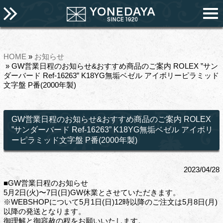
HOME
»
お知らせ
» GW営業日程のお知らせ&おすすめ商品のご案内 ROLEX ”サン
ダーバード Ref-16263” K18YG無垢ベゼル アイボリーピラミッド
文字盤 P番(2000年製)
GW営業日程のお知らせ&おすすめ商品のご案内 ROLEX
”サンダーバード Ref-16263” K18YG無垢ベゼル アイボリ
ーピラミッド文字盤 P番(2000年製)
2023/04/28
■GW営業日程のお知らせ
5月2日(火)〜7日(日)GW休業とさせていただきます。
※WEBSHOPについて5月1日(日)12時以降のご注文は5月8日(月)
以降の発送となります。
御理解と御容赦の程をお願いいたします。