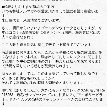
■代表よりおすすめ商品のご案内
いつも弊社メルマガを御愛読頂きまして誠に有難う御座いま
す。
米田屋代表 米田清隆でございます。
さて、明日からいよいよゴールデンウイークとなりますが、今
年はコロナも5類感染症に引き下げられ国内、海外共に沢山の
人々が旅行なされて
ここ大阪も連日活気に満ちて来ている状況でございます。
時計業界におきましても、これから半袖になり腕の露出度が多
くなりますので本格的に動き出しておりロレックスに関しまし
ては現行を中心に御値段の方も一時よりは戻って来ておりまし
て活況を呈している感じが見受けられます。
我々と致しましては、このまま安定していって欲しい所です
が、さて如何なものでしょうか?
それでは本日のお勧め時計の御紹介とまいります。
現行ではありませんが、意外にもレアなロレックス5桁モデルRe
f 16263・通称“サンダーバード”のこれ又レアな“アイボリーピラ
ミッドダイヤル”の当時のギャランティー付きの美品でございま
す。