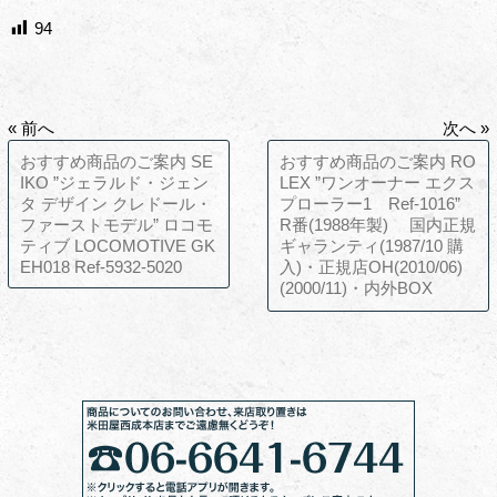
94
« 前へ
次へ »
おすすめ商品のご案内 SE
おすすめ商品のご案内 RO
IKO ”ジェラルド・ジェン
LEX ”ワンオーナー エクス
タ デザイン クレドール・
プローラー1 Ref-1016”
ファーストモデル” ロコモ
R番(1988年製) 国内正規
ティブ LOCOMOTIVE GK
ギャランティ(1987/10 購
EH018 Ref-5932-5020
入)・正規店OH(2010/06)
(2000/11)・内外BOX