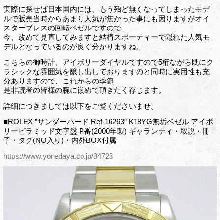
実際に探せば日本国内には、もう殆ど無くなってしまったモデ
ルで販売当時からあまり人気が無かった事にも因りますがオイ
スターブレスの回転ベゼルですので
今、改めて見直してみますと結構スポーティーで隠れた人気モ
デルとなっているのが良く分かりますね。
こちらの御時計、アイボリーダイヤルですので5桁ながら既にク
ラシックな雰囲気を醸し出しておりますのと同時に実用性も充
分ありますので、これからの季節
是非読者の皆様の腕に嵌めて頂きたく存じます。
詳細につきましては以下をご覧くださいませ。
■ROLEX ”サンダーバード Ref-16263” K18YG無垢ベゼル アイボ
リーピラミッド文字盤 P番(2000年製) ギャランティ・取説・冊
子・タグ(NO入り)・内外BOX付属
https://www.yonedaya.co.jp/34723