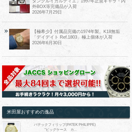
タンクルイカルティエ」1997年正規ギャラ・内
外BOX等完備品が入荷
2026年7月29日
【極希少】付属品完備の1974年製。K18無垢
「デイデイト Ref.1803」極上個体が入荷
2026年6月30日
米田屋おすすめの逸品
パテックフィリップ(PATEK PHILIPPE)
”ビッグケース カ...