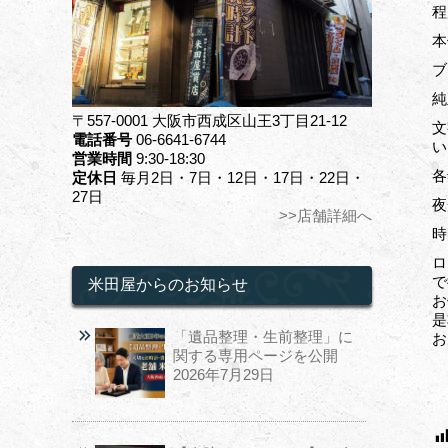
本
ブ
純
〒557-0001 大阪市西成区山王3丁目21-12
文
電話番号
06-6641-6744
い
営業時間
9:30-18:30
各
定休日
毎月2日・7日・12日・17日・22日・
27日
夜
>>店舗詳細へ
時
ロ
で
米田屋からのお知らせ
お
是
「遺品整理・生前整理」に
お
関する専用ページを公開
2026年7月29日