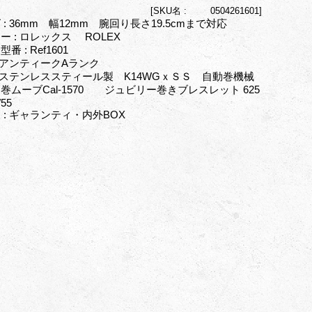
[
SKU名 :
0504261601]
 : 36mm 幅12mm 腕回り長さ19.5cmまで対応
ー : ロレックス ROLEX
番 : Ref1601
: アンティークAランク
: ステンレススティール製 K14WGｘＳＳ 自動巻機械
巻ムーブCal-1570 ジュビリー巻きブレスレット 625
FF/55
 : ギャランティ・内外BOX