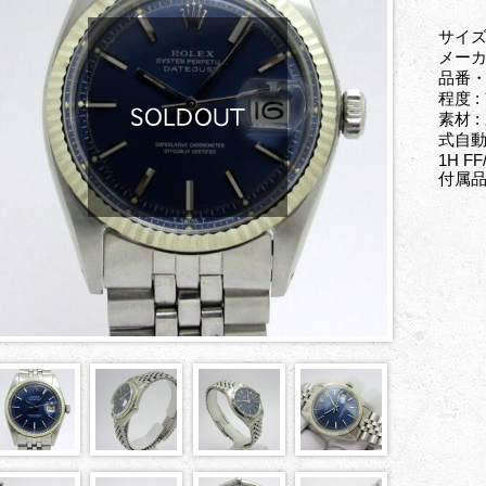
サイズ
メーカ
品番・型
程度 
素材 
式自動
1H 
付属品