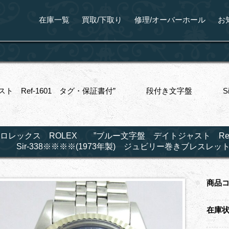
在庫一覧
買取/下取り
修理/オーバーホール
お
スト Ref-1601 タグ・保証書付” 段付き文字盤 Sir-3
ロレックス ROLEX ”ブルー文字盤 デイトジャスト 
Sir-338※※※※(1973年製) ジュビリー巻きブレスレッ
商品
在庫