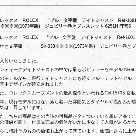
レックス ROLEX ”ブルー文字盤 デイトジャスト Ref-
8※※※※(1973年製) ジュビリー巻きブレスレット 6251H 
レックス ROLEX ”ブルー文字盤 デイトジャスト Ref-
付き文字盤 Sir-338※※※※(1973年製) ジュビリー巻き
入荷いたしました。
ンティークデイトジャストの中では最もポピュラーなモデルのRef.1
のモデルから、現行デイトジャストにも続くフルーテッドベゼル
基本デザインが確立されました。
た、ロレックスムーブメントの最高傑作といわれるCal.1570を搭
年、現行モデルにはない落ち着いた雰囲気とダイヤルや温かみが
気は上昇しています。
たこちらの商品はその当時の付属品が全てついている超レア品で
の価値が高く、付属品完品の個体がいかに少なくて人気があるか
らに時計そのものの価値も上がって来ています。価値はさらに上