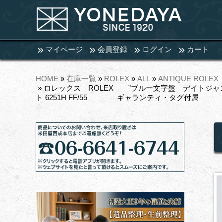
マイページ
会員登録
ログイン
カート
HOME
»
在庫一覧
»
ROLEX
»
ALL
»
ANTIQUE ROLEX
» ロレックス ROLEX ”ブルー文字盤 デイトジャ
ト 6251H FF/55 ギャランティ・タグ付属