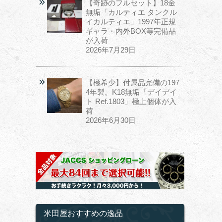
【奇跡のフルセット】18金
無垢「カルティエ タンクル
イカルティエ」1997年正規
ギャラ・内外BOX等完備品
が入荷
2026年7月29日
【極希少】付属品完備の197
4年製。K18無垢「デイデイ
ト Ref.1803」極上個体が入
荷
2026年6月30日
米田屋おすすめの逸品