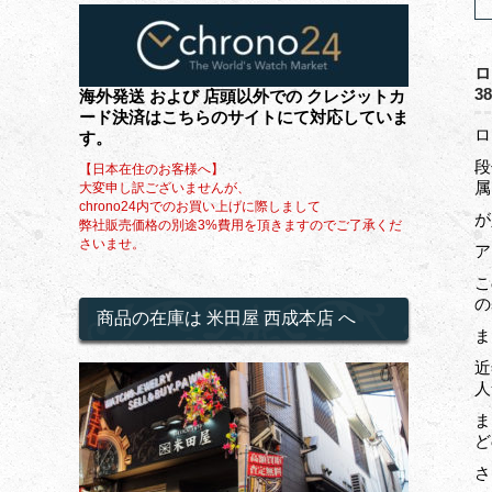
ロ
3
海外発送 および 店頭以外での クレジットカ
ード決済はこちらのサイトにて対応していま
ロ
す。
段
【日本在住のお客様へ】
属
大変申し訳ございませんが、
chrono24内でのお買い上げに際しまして
が
弊社販売価格の別途3%費用を頂きますのでご了承くだ
さいませ。
ア
こ
の
商品の在庫は 米田屋 西成本店 へ
ま
近
人
ま
ど
さ