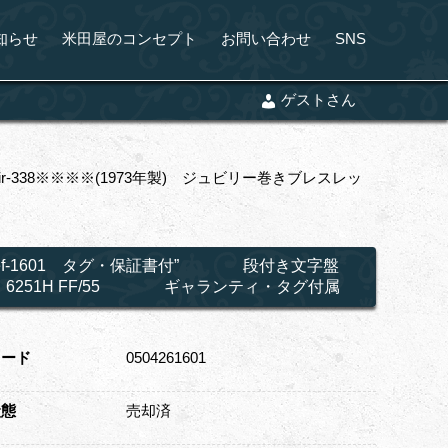
知らせ
米田屋のコンセプト
お問い合わせ
SNS
ゲストさん
38※※※※(1973年製) ジュビリー巻きブレスレッ
Ref-1601 タグ・保証書付” 段付き文字盤
ト 6251H FF/55 ギャランティ・タグ付属
コード
0504261601
状態
売却済