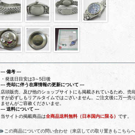
--- 備考 ---
・発送日目安は3～5日後
--- 売却に伴う在庫情報の更新について ---
店頭販売、及び他のショップサイトにも掲載されているため、売
すが必ずしもリアルタイムではございません。ご注文後に万一売
ませんがご容赦くださいませ。
--- 送料について ---
当サイトの掲載商品は
全商品送料無料（日本国内に限る）
です。
この商品についての問い合わせ（来店しての取り置きもこちら