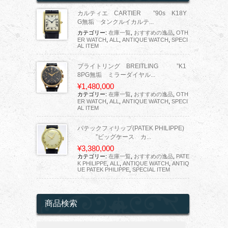
カルティエ CARTIER ”90s K18Y
G無垢 タンクルイカルテ...
カテゴリー:
在庫一覧
,
おすすめの逸品
,
OTH
ER WATCH
,
ALL
,
ANTIQUE WATCH
,
SPECI
AL ITEM
ブライトリング BREITLING ”K1
8PG無垢 ミラーダイヤル...
¥1,480,000
カテゴリー:
在庫一覧
,
おすすめの逸品
,
OTH
ER WATCH
,
ALL
,
ANTIQUE WATCH
,
SPECI
AL ITEM
パテックフィリップ(PATEK PHILIPPE)
”ビッグケース カ...
¥3,380,000
カテゴリー:
在庫一覧
,
おすすめの逸品
,
PATE
K PHILIPPE
,
ALL
,
ANTIQUE WATCH
,
ANTIQ
UE PATEK PHILIPPE
,
SPECIAL ITEM
商品検索