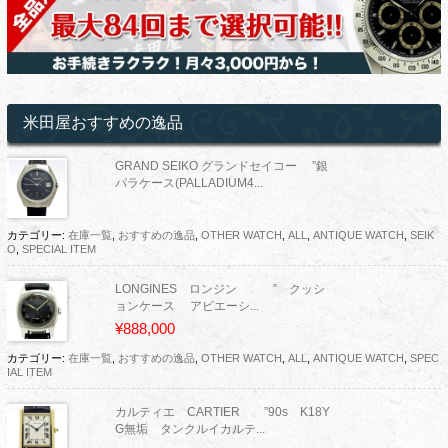
米田屋おすすめの逸品
GRAND SEIKO グランドセイコー ”銀
パラケース(PALLADIUM4...
カテゴリー:
在庫一覧
,
おすすめの逸品
,
OTHER WATCH
,
ALL
,
ANTIQUE WATCH
,
SEIK
O
,
SPECIAL ITEM
LONGINES ロンジン ” クッシ
ョンケース アビエーシ...
¥888,000
カテゴリー:
在庫一覧
,
おすすめの逸品
,
OTHER WATCH
,
ALL
,
ANTIQUE WATCH
,
SPEC
IAL ITEM
カルティエ CARTIER ”90s K18Y
G無垢 タンクルイカルテ...