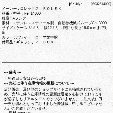
[
SKU名 :
05032514000]
メーカー : ロレックス ＲＯＬＥＸ
品番・型番 : Ref.14000
程度 : Aランク
素材 : ステンレススティール製 自動巻機械式ムーブCal-3000
サイズ : ケース:34ミリ 幅12ミリ，腕回り長さ19.0ｃｍまで対
応
カラー : ホワイト ローマ文字盤
付属品 : ギャランティ ＢＯＸ
--- 備考 ---
・発送日目安は3～5日後
--- 売却に伴う在庫情報の更新について ---
店頭販売、及び他のショップサイトにも掲載されているた
め、売却に伴う在庫情報の更新は迅速を心掛けております
が必ずしもリアルタイムではございません。ご注文後に万
一売り切れとなっておりました際は誠に申し訳ございませ
んがご容赦くださいませ。