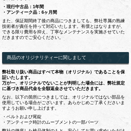
・現行中古品：1年間
・アンティーク品：6ヶ月間
また、保証期間終了後の商品につきましても、弊社専属の熟練
技術者が責任を持って対応いたします。有償とはなりますが、
できる限り費用を抑え、丁寧なメンテナンスを実施させていた
だきますのでご安心ください。
商品のオリジナリティーに関しまして
弊社取り扱い商品はすべて本物（オリジナル）であることを保
証いたします。
万が一、オリジナルでないことが判明した場合には、弊社規定
に基づき商品代金を全額返金させていただきます。
なお、以下の箇所につきましては、オリジナルではない部品を
使用している場合がございます。あらかじめご了承くださいま
すようお願い申し上げます。
・ベルトおよび尾錠
・アンティーク時計のムーブメントの一部パーツ
弊社の徹底した検品体制のもと、安心してお買い求めいただけ