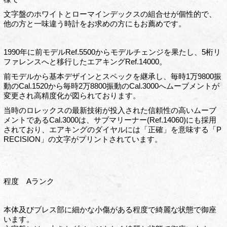
文字盤のホワイトとローマインデックスの組合せが個性的で、
他の方と一味違う時計をお求めの方にもお薦めです。
1990年に前モデルRef.5500からモデルチェンジを果たし、5桁リ
ファレンスへと移行したエアキングRef.14000。
前モデルから基本デザインとスペックを継承し、毎時1万9800振
動のCal.1520から毎時2万8800振動のCal.3000へムーブメントが
変更され高精度化が図られております。
当時のロレックスの最新技術が投入された信頼性の高いムーブ
メントであるCal.3000は、サブマリーナー(Ref.14060)にも採用
されており、エアキングのダイヤルには「正確」を意味する「P
RECISION」の文字がプリントされています。
程度 Aランク
本体及びブレス部に細かな小傷がある程度で綺麗な状態で御座
います。