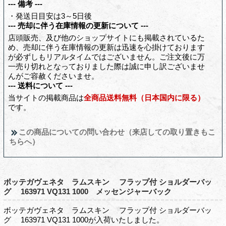
--- 備考 ---
・発送日目安は3～5日後
--- 売却に伴う在庫情報の更新について ---
店頭販売、及び他のショップサイトにも掲載されているた
め、売却に伴う在庫情報の更新は迅速を心掛けております
が必ずしもリアルタイムではございません。ご注文後に万
一売り切れとなっておりました際は誠に申し訳ございませ
んがご容赦くださいませ。
--- 送料について ---
当サイトの掲載商品は
全商品送料無料（日本国内に限る）
です。
この商品についての問い合わせ（来店しての取り置きもこ
ちらへ）
ボッテガヴェネタ ラムスキン フラップ付 ショルダーバッ
グ 163971 VQ131 1000 メッセンジャーバック
ボッテガヴェネタ ラムスキン フラップ付 ショルダーバッ
グ 163971 VQ131 1000が入荷いたしました。