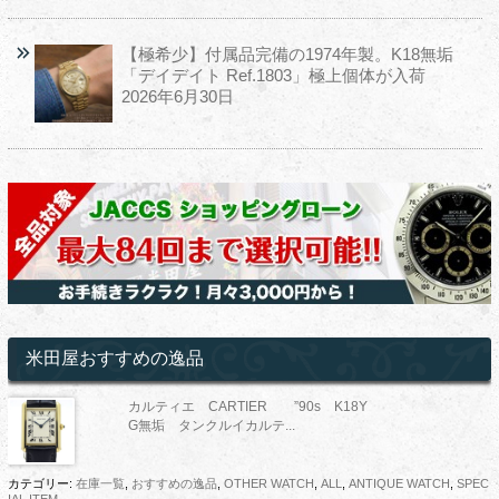
【極希少】付属品完備の1974年製。K18無垢
「デイデイト Ref.1803」極上個体が入荷
2026年6月30日
米田屋おすすめの逸品
カルティエ CARTIER ”90s K18Y
G無垢 タンクルイカルテ...
カテゴリー:
在庫一覧
,
おすすめの逸品
,
OTHER WATCH
,
ALL
,
ANTIQUE WATCH
,
SPEC
IAL ITEM