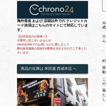
海外発送 および 店頭以外での クレジットカ
ロ
ード決済はこちらのサイトにて対応していま
式
す。
ロ
【日本在住のお客様へ】
ム
大変申し訳ございませんが、
chrono24内でのお買い上げに際しまして
ギ
弊社販売価格の別途3%費用を頂きますのでご了承くだ
さいませ。
約
搭
商品の在庫は 米田屋 西成本店 へ
動
こ
の
風
た
し