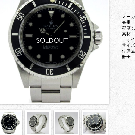
メーカ
品番・型
程度 :
素材 
オイス
サイズ
付属品
冊子・