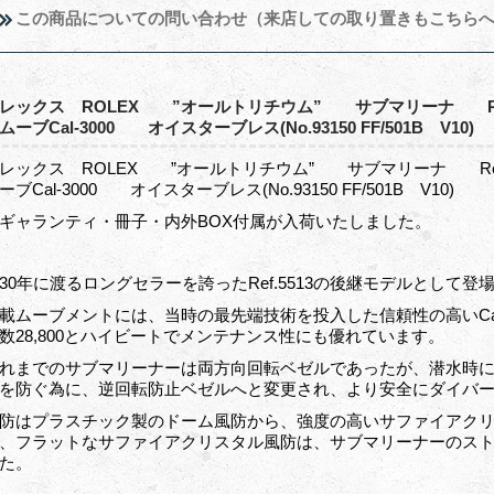
この商品についての問い合わせ（来店しての取り置きもこちら
レックス ROLEX ”オールトリチウム” サブマリーナ R
ムーブCal-3000 オイスターブレス(No.93150 FF/501
レックス ROLEX ”オールトリチウム” サブマリーナ R
ーブCal-3000 オイスターブレス(No.93150 FF/501B V10
ャランティ・冊子・内外BOX付属が入荷いたしました。
30年に渡るロングセラーを誇ったRef.5513の後継モデルとして登場した
載ムーブメントには、当時の最先端技術を投入した信頼性の高いCal
数28,800とハイビートでメンテナンス性にも優れています。
れまでのサブマリーナーは両方向回転ベゼルであったが、潜水時
を防ぐ為に、逆回転防止ベゼルへと変更され、より安全にダイバ
防はプラスチック製のドーム風防から、強度の高いサファイアクリ
、フラットなサファイアクリスタル風防は、サブマリーナーのス
た。