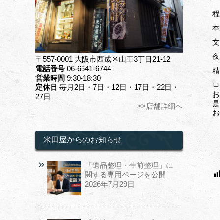
程
本
文
夜
〒557-0001 大阪市西成区山王3丁目21-12
電話番号
06-6641-6744
精
営業時間
9:30-18:30
ロ
定休日
毎月2日・7日・12日・17日・22日・
お
27日
是
>>店舗詳細へ
お
米田屋からのお知らせ
「遺品整理・生前整理」に
関する専用ページを公開
2026年7月29日