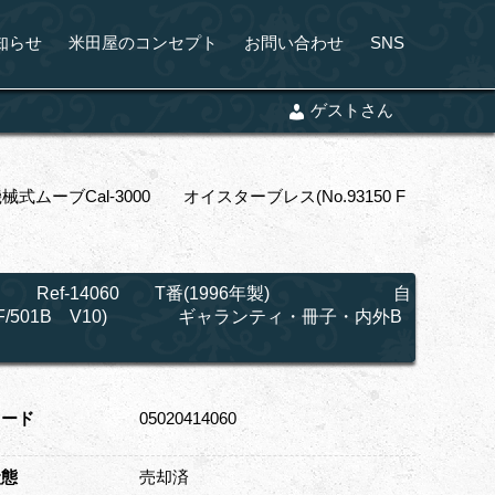
知らせ
米田屋のコンセプト
お問い合わせ
SNS
ゲストさん
Cal-3000 オイスターブレス(No.93150 F
ナ Ref-14060 T番(1996年製) 自
0 FF/501B V10) ギャランティ・冊子・内外B
コード
05020414060
状態
売却済