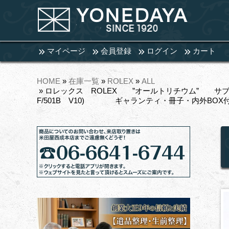
マイページ
会員登録
ログイン
カート
HOME
»
在庫一覧
»
ROLEX
»
ALL
» ロレックス ROLEX ”オールトリチウム” サブマ
F/501B V10) ギャランティ・冊子・内外BOX