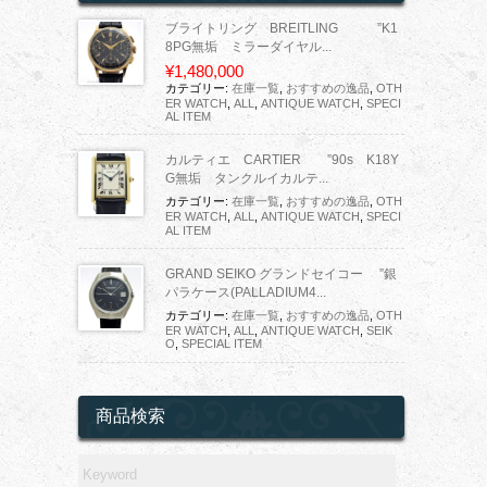
ブライトリング BREITLING ”K1
8PG無垢 ミラーダイヤル...
¥1,480,000
カテゴリー:
在庫一覧
,
おすすめの逸品
,
OTH
ER WATCH
,
ALL
,
ANTIQUE WATCH
,
SPECI
AL ITEM
カルティエ CARTIER ”90s K18Y
G無垢 タンクルイカルテ...
カテゴリー:
在庫一覧
,
おすすめの逸品
,
OTH
ER WATCH
,
ALL
,
ANTIQUE WATCH
,
SPECI
AL ITEM
GRAND SEIKO グランドセイコー ”銀
パラケース(PALLADIUM4...
カテゴリー:
在庫一覧
,
おすすめの逸品
,
OTH
ER WATCH
,
ALL
,
ANTIQUE WATCH
,
SEIK
O
,
SPECIAL ITEM
商品検索