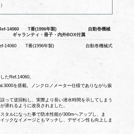
へ）
ef-14060 T番(1996年製) 自動巻機械
B V10) ギャランティ・冊子・内外BOX付属
ef-14060 T番(1996年製) 自動巻機械式
)
Ref.14060。
.3000を搭載。ノンクロノメーター仕様でありながら振
に誤って逆回転し、実際より長い潜水時間を示してしまう
ーが潜れるように改良されました。
スタルになった事で防水性能が300mへアップし、ま
トイックなイメージともマッチし、デザイン性も向上しま