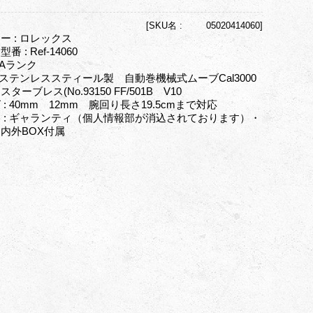
[
SKU名 :
05020414060]
ー : ロレックス
番 : Ref-14060
 Aランク
: ステンレススティール製 自動巻機械式ムーブCal3000
ターブレス(No.93150 FF/501B V10
 : 40mm 12mm 腕回り長さ19.5cmまで対応
 : ギャランティ（個人情報部が消込されております）・
内外BOX付属