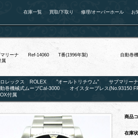
在庫一覧
買取/下取り
修理/オーバーホール
お
リーナ Ref-14060 T番(1996年製) 自動巻機械式ムーブ
付属
ロレックス ROLEX ”オールトリチウム” サブマリー
動巻機械式ムーブCal-3000 オイスターブレス(No.9315
OX付属
商品
在庫