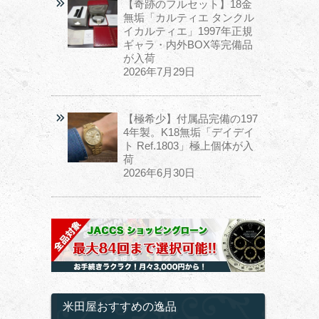
【奇跡のフルセット】18金
無垢「カルティエ タンクル
イカルティエ」1997年正規
ギャラ・内外BOX等完備品
が入荷
2026年7月29日
【極希少】付属品完備の197
4年製。K18無垢「デイデイ
ト Ref.1803」極上個体が入
荷
2026年6月30日
米田屋おすすめの逸品