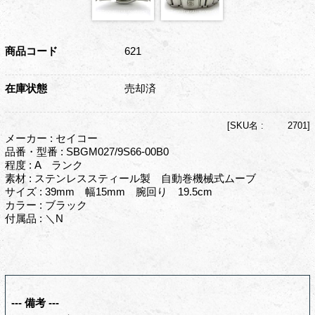
商品コード
621
在庫状態
売却済
[
SKU名 :
2701]
メーカー : セイコー
品番・型番 : SBGM027/9S66-00B0
程度 : A ランク
素材 : ステンレススティール製 自動巻機械式ムーブ
サイズ : 39mm 幅15mm 腕回り 19.5cm
カラー : ブラック
付属品 : ＼N
--- 備考 ---