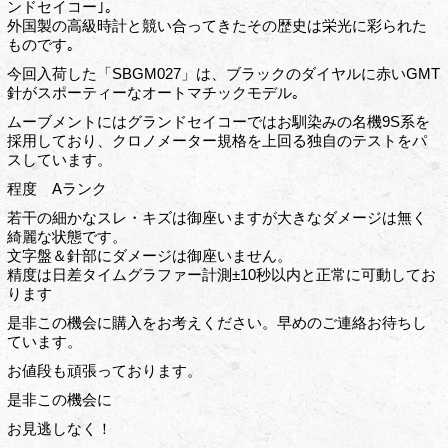
ンドセイコー｣｡
外国製の高級時計と競い合ってきたその歴史は栄光に彩られた
ものです｡
今回入荷した「SBGM027」は、ブラックのダイヤルに赤いGMT
針がスポーティーなオートマチックモデル｡
ムーブメントにはグランドセイコーではお馴染みの名機9S系を
採用しており、クロノメーター規格を上回る独自のテストをパ
スしています。
程度 Aランク
若干の細かなスレ・キズは御座いますが大きなダメージは無く
綺麗な状態です。
文字盤＆針部にダメージは御座いません。
精度は日差タイムグラファー計測±10秒以内と正常に可動してお
ります
是非この機会に購入をお考えください。早めのご連絡お待ちし
ています。
お値段も頑張っております。
是非この機会に
お見逃しなく！