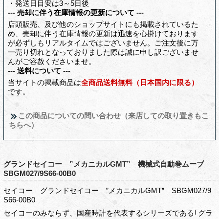
・発送日目安は3～5日後
--- 売却に伴う在庫情報の更新について ---
店頭販売、及び他のショップサイトにも掲載されているた
め、売却に伴う在庫情報の更新は迅速を心掛けております
が必ずしもリアルタイムではございません。ご注文後に万
一売り切れとなっておりました際は誠に申し訳ございませ
んがご容赦くださいませ。
--- 送料について ---
当サイトの掲載商品は
全商品送料無料（日本国内に限る）
です。
この商品についての問い合わせ（来店しての取り置きもこ
ちらへ）
グランドセイコー ”メカニカルGMT” 機械式自動巻ムーブ
SBGM027/9S66-00B0
セイコー グランドセイコー ”メカニカルGMT” SBGM027/9
S66-00B0
セイコーのみならず、国産時計を代表するシリーズである｢グラ