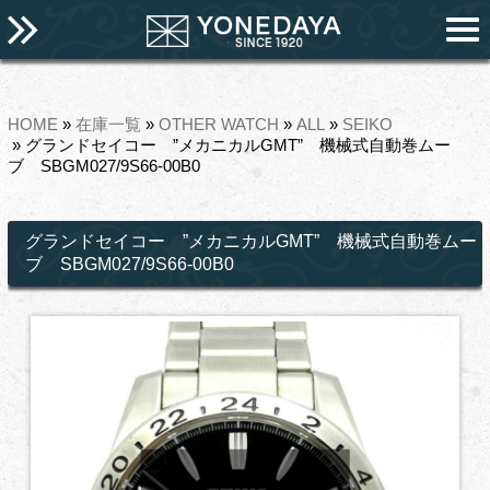
HOME
»
在庫一覧
»
OTHER WATCH
»
ALL
»
SEIKO
» グランドセイコー ”メカニカルGMT” 機械式自動巻ムー
ブ SBGM027/9S66-00B0
グランドセイコー ”メカニカルGMT” 機械式自動巻ムー
ブ SBGM027/9S66-00B0