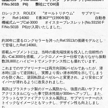
F/No.501B P6) 弊社にてOH済
ロレックス ROLEX ”オールトリチウム” サブマリー
ナ Ref-14060 E番363***(1990年製) 自動巻
機械式ムーブCal-3000 オイスターブレスレット(No.93150 F
F/No.501B P6)が入荷いたしました。
約30年に渡るロングセラーを誇ったRef.5513の後継モデルとし
て登場したRef.14060。
搭載ムーブメントには、当時の最先端技術を投入した信頼性の
高いCal.3000を搭載。ノンクロノメーター仕様でありながら振動
数28,800とハイビートでメンテナンス性にも優れています。
これまでのサブマリーナーは両方向回転ベゼルであったが、潜
水時に誤って逆回転し、実際より長い潜水時間を示してしまう
のを防ぐ為に、逆回転防止ベゼルへと変更され、より安全にダ
イバーが潜れるように改良されました。
風防はプラスチック製のドーム風防から、強度の高いサファイ
アクリスタルになった事で防水性能が300mへアップし、また、
フラットなサファイアクリスタル風防は、サブマリーナーのス
トイックなイメージともマッチし、デザイン性も向上しまし
た。