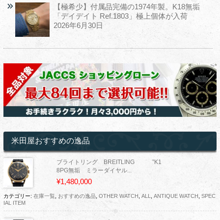
【極希少】付属品完備の1974年製。K18無垢
「デイデイト Ref.1803」極上個体が入荷
2026年6月30日
米田屋おすすめの逸品
ブライトリング BREITLING ”K1
8PG無垢 ミラーダイヤル...
¥1,480,000
カテゴリー:
在庫一覧
,
おすすめの逸品
,
OTHER WATCH
,
ALL
,
ANTIQUE WATCH
,
SPEC
IAL ITEM