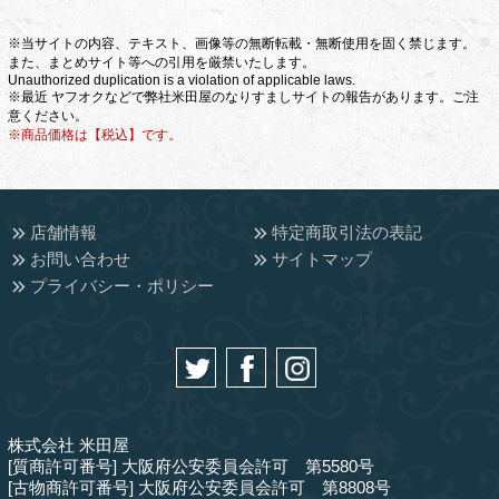
※当サイトの内容、テキスト、画像等の無断転載・無断使用を固く禁じます。
また、まとめサイト等への引用を厳禁いたします。
Unauthorized duplication is a violation of applicable laws.
※最近 ヤフオクなどで弊社米田屋のなりすましサイトの報告があります。ご注
意ください。
※商品価格は【税込】です。
店舗情報
特定商取引法の表記
お問い合わせ
サイトマップ
プライバシー・ポリシー
株式会社 米田屋
[質商許可番号] 大阪府公安委員会許可 第5580号
[古物商許可番号] 大阪府公安委員会許可 第8808号