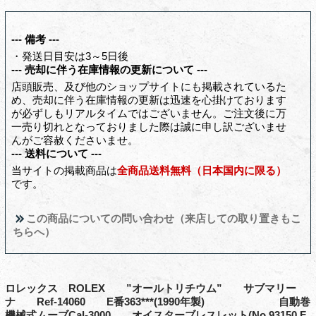
--- 備考 ---
・発送日目安は3～5日後
--- 売却に伴う在庫情報の更新について ---
店頭販売、及び他のショップサイトにも掲載されているた
め、売却に伴う在庫情報の更新は迅速を心掛けております
が必ずしもリアルタイムではございません。ご注文後に万
一売り切れとなっておりました際は誠に申し訳ございませ
んがご容赦くださいませ。
--- 送料について ---
当サイトの掲載商品は
全商品送料無料（日本国内に限る）
です。
この商品についての問い合わせ（来店しての取り置きもこ
ちらへ）
ロレックス ROLEX ”オールトリチウム” サブマリー
ナ Ref-14060 E番363***(1990年製) 自動巻
機械式ムーブCal-3000 オイスターブレスレット(No.93150 F