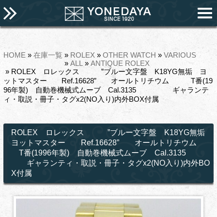
HOME
»
在庫一覧
»
ROLEX
»
OTHER WATCH
»
VARIOUS
»
ALL
»
ANTIQUE ROLEX
» ROLEX ロレックス ”ブルー文字盤 K18YG無垢 ヨ
ットマスター Ref.16628” オールトリチウム T番(19
96年製) 自動巻機械式ムーブ Cal.3135 ギャランテ
ィ・取説・冊子・タグx2(NO入り)内外BOX付属
ROLEX ロレックス ”ブルー文字盤 K18YG無垢
ヨットマスター Ref.16628” オールトリチウム
T番(1996年製) 自動巻機械式ムーブ Cal.3135
ギャランティ・取説・冊子・タグx2(NO入り)内外BO
X付属