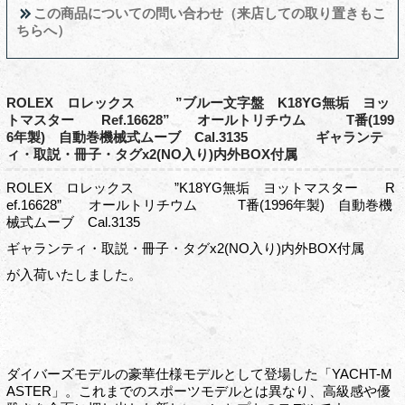
この商品についての問い合わせ（来店しての取り置きもこ
ちらへ）
ROLEX ロレックス ”ブルー文字盤 K18YG無垢 ヨッ
トマスター Ref.16628” オールトリチウム T番(199
6年製) 自動巻機械式ムーブ Cal.3135 ギャランテ
ィ・取説・冊子・タグx2(NO入り)内外BOX付属
ROLEX ロレックス ”K18YG無垢 ヨットマスター R
ef.16628” オールトリチウム T番(1996年製) 自動巻機
械式ムーブ Cal.3135
ギャランティ・取説・冊子・タグx2(NO入り)内外BOX付属
が入荷いたしました。
ダイバーズモデルの豪華仕様モデルとして登場した「YACHT-M
ASTER」。これまでのスポーツモデルとは異なり、高級感や優