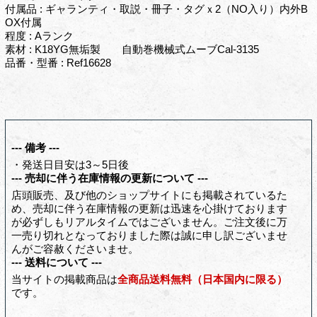
付属品 : ギャランティ・取説・冊子・タグｘ2（NO入り）内外B
OX付属
程度 : Aランク
素材 : K18YG無垢製 自動巻機械式ムーブCal-3135
品番・型番 : Ref16628
--- 備考 ---
・発送日目安は3～5日後
--- 売却に伴う在庫情報の更新について ---
店頭販売、及び他のショップサイトにも掲載されているた
め、売却に伴う在庫情報の更新は迅速を心掛けております
が必ずしもリアルタイムではございません。ご注文後に万
一売り切れとなっておりました際は誠に申し訳ございませ
んがご容赦くださいませ。
--- 送料について ---
当サイトの掲載商品は
全商品送料無料（日本国内に限る）
です。