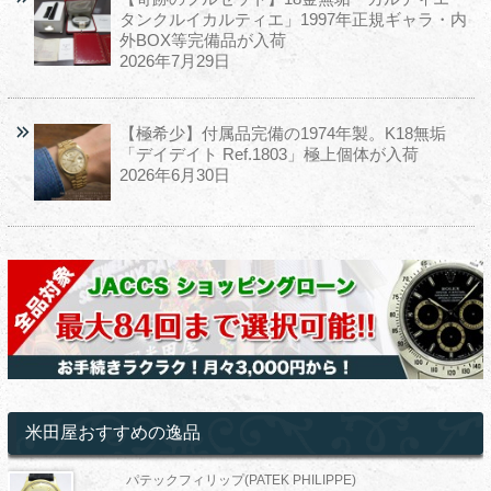
タンクルイカルティエ」1997年正規ギャラ・内
外BOX等完備品が入荷
2026年7月29日
【極希少】付属品完備の1974年製。K18無垢
「デイデイト Ref.1803」極上個体が入荷
2026年6月30日
米田屋おすすめの逸品
パテックフィリップ(PATEK PHILIPPE)