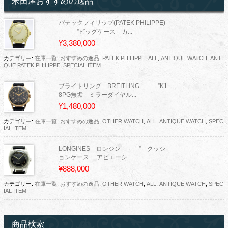
米田屋おすすめの逸品
パテックフィリップ(PATEK PHILIPPE)
”ビッグケース カ...
¥3,380,000
カテゴリー:
在庫一覧
,
おすすめの逸品
,
PATEK PHILIPPE
,
ALL
,
ANTIQUE WATCH
,
ANTI
QUE PATEK PHILIPPE
,
SPECIAL ITEM
ブライトリング BREITLING ”K1
8PG無垢 ミラーダイヤル...
¥1,480,000
カテゴリー:
在庫一覧
,
おすすめの逸品
,
OTHER WATCH
,
ALL
,
ANTIQUE WATCH
,
SPEC
IAL ITEM
LONGINES ロンジン ” クッシ
ョンケース アビエーシ...
¥888,000
カテゴリー:
在庫一覧
,
おすすめの逸品
,
OTHER WATCH
,
ALL
,
ANTIQUE WATCH
,
SPEC
IAL ITEM
商品検索