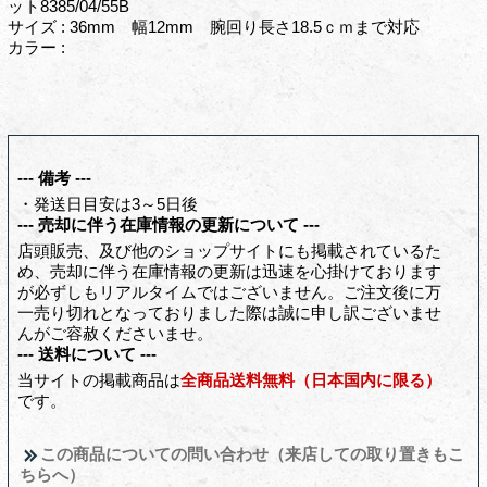
ット8385/04/55B
サイズ : 36mm 幅12mm 腕回り長さ18.5ｃｍまで対応
カラー :
--- 備考 ---
・発送日目安は3～5日後
--- 売却に伴う在庫情報の更新について ---
店頭販売、及び他のショップサイトにも掲載されているた
め、売却に伴う在庫情報の更新は迅速を心掛けております
が必ずしもリアルタイムではございません。ご注文後に万
一売り切れとなっておりました際は誠に申し訳ございませ
んがご容赦くださいませ。
--- 送料について ---
当サイトの掲載商品は
全商品送料無料（日本国内に限る）
です。
この商品についての問い合わせ（来店しての取り置きもこ
ちらへ）