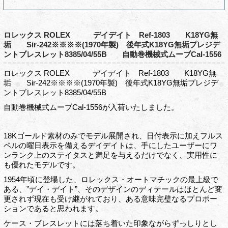
ロレックス ROLEX デイデイト Ref-1803 K18YG無
垢 Sir-242※※※※(1970年製) 後年式K18YG無垢プレジデ
ントブレスレット8385/04/55B 自動巻機械式ムーブCal-1556
ロレックス ROLEX デイデイト Ref-1803 K18YG無
垢 Sir-242※※※※(1970年製) 後年式K18YG無垢プレジデ
ントブレスレット8385/04/55B
自動巻機械式ムーブCal-1556が入荷いたしました。
18Kゴールド素材のみでモデル展開され、日付表示に加えフルス
ペルの曜日表示を備えるデイデイトは、手にしたユーザーにワ
ンランク上のステイタスと満足を与えるだけでなく、実用性に
も優れたモデルです。
1954年頃に登場した、ロレックス・オートマチックの最上級で
ある、”デイ・デイト”、そのデザインのディテールはほとんど変
更されず現在も受け継がれており、ある意味完璧なるプロポー
ションであると思われます。
ケース・ブレスレットには落ち着いた印象ながらずっしりとし