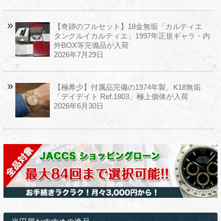
【奇跡のフルセット】18金無垢「カルティエ
タンクルイカルティエ」1997年正規ギャラ・内
外BOX等完備品が入荷
2026年7月29日
【極希少】付属品完備の1974年製。K18無垢
「デイデイト Ref.1803」極上個体が入荷
2026年6月30日