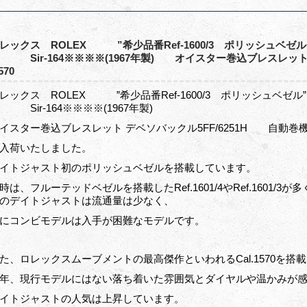
レックス ROLEX ”希少品番Ref-1600/3 ポリッシ
 Sir-164※※※※(1967年製) オイスター巻込ブレスレット 
570
レックス ROLEX ”希少品番Ref-1600/3 ポリッシュ
 Sir-164※※※※(1967年製)
イスター巻込ブレスレット デベソバックル5FF/6251H 自動巻機械式
入荷いたしました。
イトジャスト初のポリッシュベゼルを搭載しています。
時は、フルーテッドベゼルを搭載したRef.1601/4やRef.160
のデイトジャストは流通量は少なく、
にコンビモデルは入手が困難なモデルです。
た、ロレックスムーブメントの最高傑作といわれるCal.1570を搭
年、現行モデルにはない落ち着いた雰囲気とダイヤルや温かみが
イトジャストの人気は上昇しています。