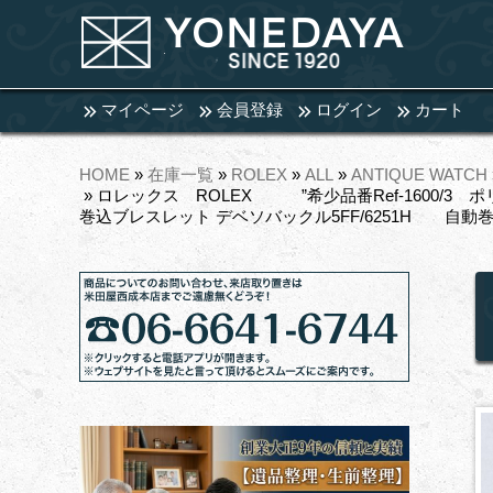
マイページ
会員登録
ログイン
カート
HOME
»
在庫一覧
»
ROLEX
»
ALL
»
ANTIQUE WATCH
» ロレックス ROLEX ”希少品番Ref-1600
巻込ブレスレット デベソバックル5FF/6251H 自動巻機