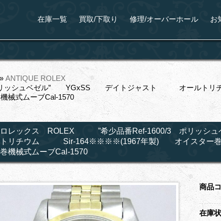
在庫一覧
買取/下取り
修理/オーバーホール
お
»
ANTIQUE ROLEX
/3 ポリッシュベゼル” YGxSS デイトジャスト オールトリチウ
械式ムーブCal-1570
ロレックス ROLEX ”希少品番Ref-1600/3 ポリ
トリチウム Sir-164※※※※(1967年製) オイスター巻
巻機械式ムーブCal-1570
商品
在庫