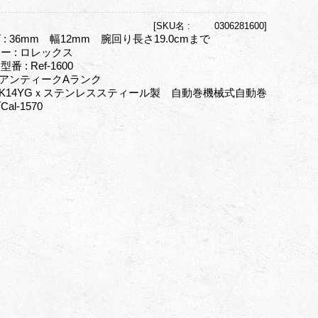
[
SKU名 :
0306281600]
 : 36mm 幅12mm 腕回り長さ19.0cmまで
ー : ロレックス
番 : Ref-1600
 : アンティークAランク
: K14YGｘステンレススティール製 自動巻機械式自動巻
al-1570