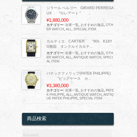
ジラール ぺルゴー GIRARD PERREGA
UX ”ロレアート ” ...
¥1,880,000
カテゴリー:
在庫一覧
,
おすすめの逸品
,
OTH
ER WATCH
,
ALL
,
SPECIAL ITEM
カルティエ CARTIER ”90s K18Y
G無垢 タンクルイカルテ...
カテゴリー:
在庫一覧
,
おすすめの逸品
,
OTH
ER WATCH
,
ALL
,
ANTIQUE WATCH
,
SPECI
AL ITEM
パテックフィリップ(PATEK PHILIPPE)
”ビッグケース カ...
¥3,380,000
カテゴリー:
在庫一覧
,
おすすめの逸品
,
PATE
K PHILIPPE
,
ALL
,
ANTIQUE WATCH
,
ANTIQ
UE PATEK PHILIPPE
,
SPECIAL ITEM
商品検索