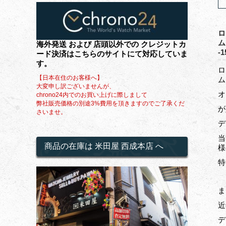
ロ
ム
海外発送 および 店頭以外での クレジットカ
-1
ード決済はこちらのサイトにて対応していま
す。
ロ
【日本在住のお客様へ】
ム
大変申し訳ございませんが、
オ
chrono24内でのお買い上げに際しまして
弊社販売価格の別途3%費用を頂きますのでご了承くだ
が
さいませ。
デ
当
商品の在庫は 米田屋 西成本店 へ
様
特
ま
近
デ