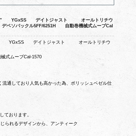
ュベゼル” YGxSS デイトジャスト オールトリチウ
デベソバックル5FF/6251H 自動巻機械式ムーブCal
ベゼル” YGxSS デイトジャスト オールトリチウ
ムーブCal-1570
1/3が多く流通しており人気も高かった為、ポリッシュベゼル仕
載しております。
感じられるデザインから、アンティーク