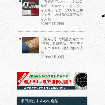
【奇跡のフルセット】18金
無垢「カルティエ タンクル
イカルティエ」1997年正規
ギャラ・内外BOX等完備品
が入荷
2026年7月29日
【極希少】付属品完備の197
4年製。K18無垢「デイデイ
ト Ref.1803」極上個体が入
荷
2026年6月30日
米田屋おすすめの逸品