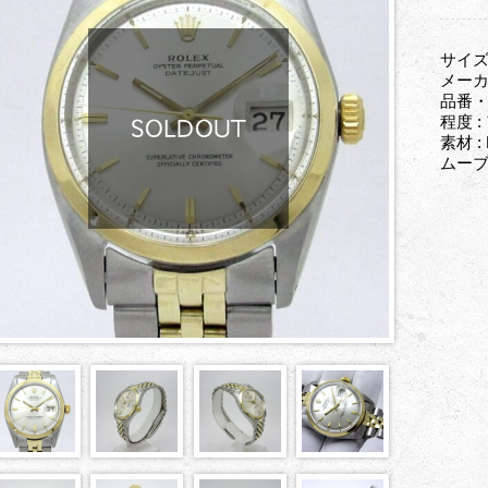
サイズ
メーカ
品番・型
程度
素材 
ムーブC