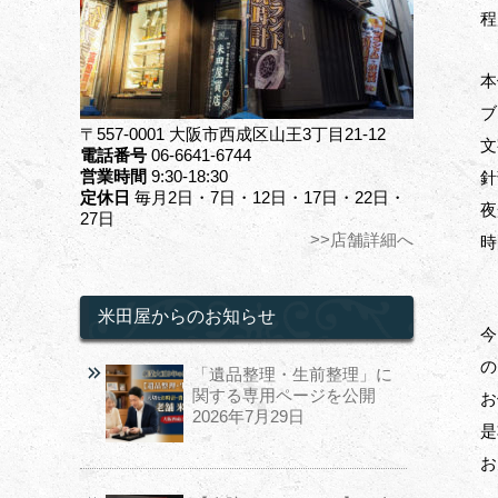
程
本
ブ
〒557-0001 大阪市西成区山王3丁目21-12
文
電話番号
06-6641-6744
営業時間
9:30-18:30
針
定休日
毎月2日・7日・12日・17日・22日・
夜
27日
>>店舗詳細へ
時
米田屋からのお知らせ
今
の
「遺品整理・生前整理」に
関する専用ページを公開
お
2026年7月29日
是
お