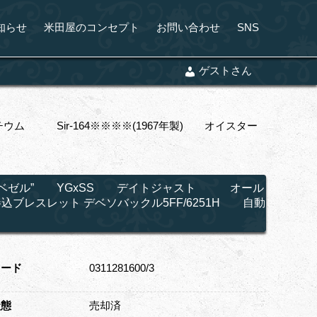
知らせ
米田屋のコンセプト
お問い合わせ
SNS
ゲストさん
ム Sir-164※※※※(1967年製) オイスター
ッシュベゼル” YGxSS デイトジャスト オール
込ブレスレット デベソバックル5FF/6251H 自動
コード
0311281600/3
状態
売却済