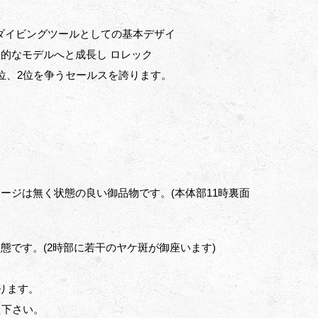
 ダイビングツールとしての基本デザイ
的なモデルへと成長し ロレック
位、2位を争うセールスを誇ります。
ージは無く状態の良い御品物です。(本体部11時裏面
です。(2時部に若干のヤケ斑が御座います)
ります。
え下さい。