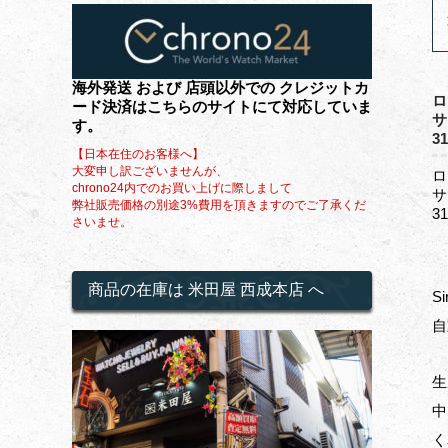
海外発送 および 店頭以外での クレジットカ
ード決済はこちらのサイトにて対応していま
サ
す。
3
【日本在住のお客様へ】
大変申し訳ございませんが、
chrono24内でのお買い上げに際しまして
サ
弊社販売価格の別途3%費用を頂きますのでご了承くだ
3
さいませ。
商品の在庫は 米田屋 西成本店 へ
S
自
生
中
く