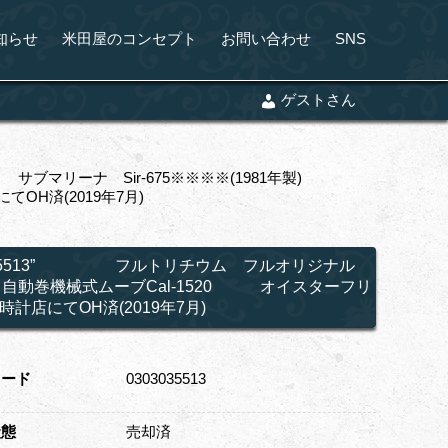
知らせ
米田屋のコンセプト
お問い合わせ
SNS
ゲストさん
ブマリーナ Sir-675※※※※(1981年製)
OH済(2019年7月)
ef-5513” フルトリチウム フルオリジナル
動巻機械式ムーブCal-1520 オイスターフリ
時計店にてOH済(2019年7月)
コード
0303035513
状態
売却済