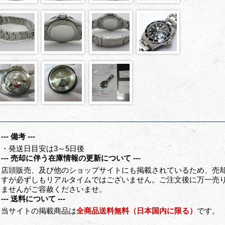
--- 備考 ---
・発送日目安は3～5日後
--- 売却に伴う在庫情報の更新について ---
店頭販売、及び他のショップサイトにも掲載されているため、売
すが必ずしもリアルタイムではございません。ご注文後に万一売
ませんがご容赦くださいませ。
--- 送料について ---
当サイトの掲載商品は
全商品送料無料（日本国内に限る）
です。