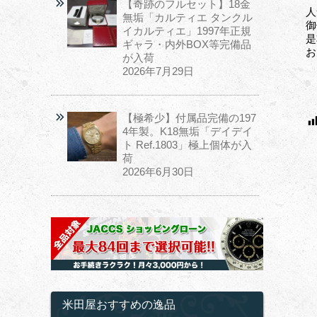
【奇跡のフルセット】18金
人
無垢「カルティエ タンクル
御
イカルティエ」1997年正規
是
ギャラ・内外BOX等完備品
お
が入荷
2026年7月29日
【極希少】付属品完備の197
4年製。K18無垢「デイデイ
ト Ref.1803」極上個体が入
荷
2026年6月30日
米田屋おすすめの逸品