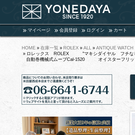
マイページ
会員登録
ログイン
カート
HOME
»
在庫一覧
»
ROLEX
»
ALL
»
ANTIQUE WATCH
» ロレックス ROLEX ”マキシダイヤル フチ
自動巻機械式ムーブCal-1520 オイスターフリップロッ