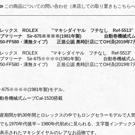
この商品についての問い合わせ（来店しての取り置きもこちら
ロレックス ROLEX ”マキシダイヤル フチなし Re
ブマリーナ Sir-675※※※※(1981年製) 自動巻機械式ム
150‐FF580・溝無タイプ) 正規公認 奥時計店にてOH済(2019年7
ロレックス ROLEX ”マキシダイヤル フチなし Re
ブマリーナ Sir-675※※※※(1981年製) 自動巻機械式ム
150‐FF580・溝無タイプ) 正規公認 奥時計店にてOH済(2019
ir-675※※※※(1981年製)モデル。
動巻機械式ムーブCal-1520搭載
産期間が約30年間とロレックスの中でもロングセラーモデルで人気の
でも1970年代後半～1980年代初めに見られる、文字盤インデッ
表示されたマキシダイヤルのレアなお品物です。