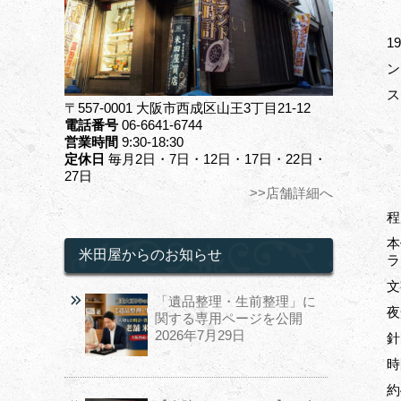
1
ン
ス
〒557-0001 大阪市西成区山王3丁目21-12
電話番号
06-6641-6744
営業時間
9:30-18:30
定休日
毎月2日・7日・12日・17日・22日・
27日
>>店舗詳細へ
程
本
米田屋からのお知らせ
ラ
文
「遺品整理・生前整理」に
夜
関する専用ページを公開
2026年7月29日
針
時
約