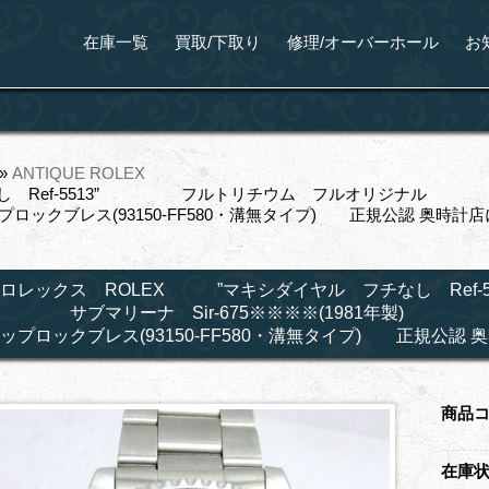
在庫一覧
買取/下取り
修理/オーバーホール
お
»
ANTIQUE ROLEX
なし Ref-5513” フルトリチウム フルオリジナル サ
クブレス(93150‐FF580・溝無タイプ) 正規公認 奥時計店にて
ロレックス ROLEX ”マキシダイヤル フチなし R
サブマリーナ Sir-675※※※※(1981年製) 自
ップロックブレス(93150‐FF580・溝無タイプ) 正規公認 奥
商品
在庫