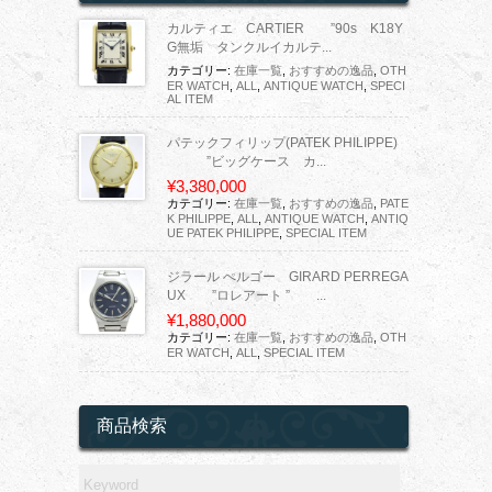
カルティエ CARTIER ”90s K18Y
G無垢 タンクルイカルテ...
カテゴリー:
在庫一覧
,
おすすめの逸品
,
OTH
ER WATCH
,
ALL
,
ANTIQUE WATCH
,
SPECI
AL ITEM
パテックフィリップ(PATEK PHILIPPE)
”ビッグケース カ...
¥3,380,000
カテゴリー:
在庫一覧
,
おすすめの逸品
,
PATE
K PHILIPPE
,
ALL
,
ANTIQUE WATCH
,
ANTIQ
UE PATEK PHILIPPE
,
SPECIAL ITEM
ジラール ぺルゴー GIRARD PERREGA
UX ”ロレアート ” ...
¥1,880,000
カテゴリー:
在庫一覧
,
おすすめの逸品
,
OTH
ER WATCH
,
ALL
,
SPECIAL ITEM
商品検索