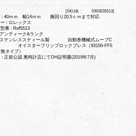
[
SKU名 :
0303035513]
 : 40ｍｍ 幅14ｍｍ 腕回り20.5ｃｍまで対応
ー : ロレックス
番 : Ref5513
: アンティークAランク
 : ステンレススティール製 自動巻機械式ムーブC
520 オイスターフリップロックブレス（93150‐FF5
・溝無タイプ）
 : 正規公認 奥時計店にてOH証明書(2019年7月)