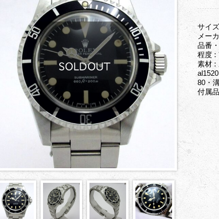
サイズ
メーカ
品番・型
程度 
素材
al1
80
付属品