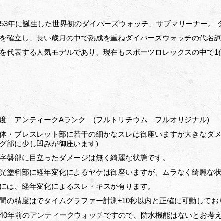
953年に誕生した世界初のダイバーズウォッチ、サブマリーナー。
を確立し、長い歳月の中で熟成を重ねダイバーズウォッチの代名詞
を代表する人気モデルであり、現在もスポーツロレックスの中で1
度 アンティークAランク (フルトリチウム フルオリジナル)
体・ブレスレット部に若干の細かなスレは御座いますが大きなダメ
グ部に少し凹みが御座います)
字盤部に目立ったダメージは無く綺麗な状態です。
光塗料部に経年変化によるヤケは御座いますが、ムラなく綺麗な状態
には、経年変化によるスレ・キズが有ります。
間の精度はでタイムグラファー計測±10秒以内と正確に可動してお
40年前のアンティークウォッチですので、防水機能はないとお考