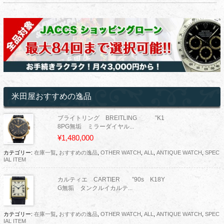
米田屋おすすめの逸品
ブライトリング BREITLING ”K1
8PG無垢 ミラーダイヤル...
¥1,480,000
カテゴリー:
在庫一覧
,
おすすめの逸品
,
OTHER WATCH
,
ALL
,
ANTIQUE WATCH
,
SPEC
IAL ITEM
カルティエ CARTIER ”90s K18Y
G無垢 タンクルイカルテ...
カテゴリー:
在庫一覧
,
おすすめの逸品
,
OTHER WATCH
,
ALL
,
ANTIQUE WATCH
,
SPEC
IAL ITEM