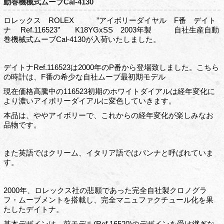
動巻機械式ムーブCal-4130
ロレックス ROLEX ”アイボリーダイヤル F番 デイト
ナ Ref.116523” K18YGxSS 2003年製 自社生産自動
巻機械式ムーブCal-4130が入荷いたしました。
デイトナRef.116523は2000年のP番から登場致しました。こちら
の時計は、F番の希少な自社ムーブ最初期モデル
現在価格高騰中の116523初期のホワイトダイアルは経年変化に
より濃いアイボリーダイアルに変色していきます。
本品は、ややアイボリーで、これからの経年変化が楽しみなお
品物です。
また英語ではクリーム、イタリア語ではパンナと呼ばれていま
す。
2000年、ロレックス社の悲願であった完全自社製クロノグラ
フ・ムーブメントを搭載し、完全マニュファクチュール化を果
たしたデイトナ。
基本デザインは、前モデル(Ref.16520)のデザインを受け継ぎな