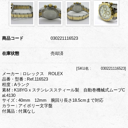
商品コード
030221116523
在庫状態
売却済
[
SKU名 :
030221116523]
メーカー : ロレックス ROLEX
品番・型番 : Ref.116523
程度 : Aランク
素材 : K18YGｘステンレススティール製 自動巻機械式ムーブC
al.4130
サイズ : 40mm 12mm 腕回り長さ18.5cmまで対応
カラー : アイボリー文字盤
付属品 : 付属なし