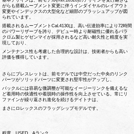
がらも搭載ムーブメント変更に伴うインダイヤルのレイアウト
変更やインデックスの大型化など細部のブラッシュアップが図
られています。
搭載されるムーブメントCal.4130は、高い伝達効率により72時間
のパワーリザーブを誇り、デビュー時より耐磁性に優れるパラ
クロム製ヒゲゼンマイが採用されるなど高い耐久性と精度を実
現しており、
メンテナンス性も考慮した合理的な設計は、技術者からも高い
評価を獲得しています。
さらにブレスレットは、前モデルでは中空だった中央のリンク
パーツがソリッドパーツに変更され堅牢性がアップし、
バックルには容易な微調整が可能なイージーリンクを備えるな
ど着用時の快適性や着脱時の操作性を向上させている。常にリ
ファインが繰り返され進化を続けるデイトナは、
まさにロレックスのフラッグシップモデルです。
程度 USED Aランク