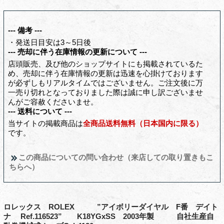
--- 備考 ---
・発送日目安は3～5日後
--- 売却に伴う在庫情報の更新について ---
店頭販売、及び他のショップサイトにも掲載されているた
め、売却に伴う在庫情報の更新は迅速を心掛けております
が必ずしもリアルタイムではございません。ご注文後に万
一売り切れとなっておりました際は誠に申し訳ございませ
んがご容赦くださいませ。
--- 送料について ---
当サイトの掲載商品は
全商品送料無料（日本国内に限る）
です。
この商品についての問い合わせ（来店しての取り置きもこ
ちらへ）
ロレックス ROLEX ”アイボリーダイヤル F番 デイト
ナ Ref.116523” K18YGxSS 2003年製 自社生産自