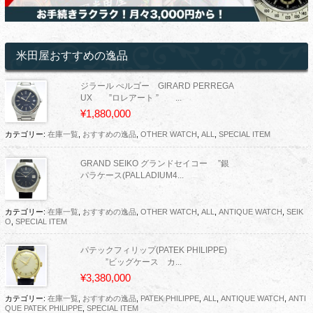
米田屋おすすめの逸品
ジラール ぺルゴー GIRARD PERREGA
UX ”ロレアート ” ...
¥1,880,000
カテゴリー:
在庫一覧
,
おすすめの逸品
,
OTHER WATCH
,
ALL
,
SPECIAL ITEM
GRAND SEIKO グランドセイコー ”銀
パラケース(PALLADIUM4...
カテゴリー:
在庫一覧
,
おすすめの逸品
,
OTHER WATCH
,
ALL
,
ANTIQUE WATCH
,
SEIK
O
,
SPECIAL ITEM
パテックフィリップ(PATEK PHILIPPE)
”ビッグケース カ...
¥3,380,000
カテゴリー:
在庫一覧
,
おすすめの逸品
,
PATEK PHILIPPE
,
ALL
,
ANTIQUE WATCH
,
ANTI
QUE PATEK PHILIPPE
,
SPECIAL ITEM