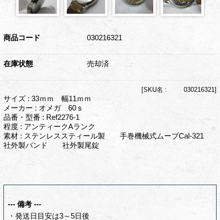
商品コード
030216321
在庫状態
売却済
[
SKU名 :
030216321]
サイズ : 33ｍｍ 幅11ｍｍ
メーカー : オメガ 60ｓ
品番・型番 : Ref2276-1
程度 : アンティークAランク
素材 : ステンレススティール製 手巻機械式ムーブCal-321
社外製バンド 社外製尾錠
--- 備考 ---
・発送日目安は3～5日後