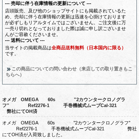
--- 売却に伴う在庫情報の更新について ---
店頭販売、及び他のショップサイトにも掲載されているた
め、売却に伴う在庫情報の更新は迅速を心掛けております
が必ずしもリアルタイムではございません。ご注文後に万
一売り切れとなっておりました際は誠に申し訳ございませ
んがご容赦くださいませ。
--- 送料について ---
当サイトの掲載商品は
全商品送料無料（日本国内に限る）
です。
この商品についての問い合わせ（来店しての取り置きもこ
ちらへ）
オメガ OMEGA 60s ”2カウンタークロノグラ
フ” Ref2276-1 手巻機械式ムーブCal-321
弊社にてOH済
オメガ OMEGA 60s ”2カウンタークロノグラフ”
Ref2276-1 手巻機械式ムーブCal-321 弊社
にてOH済が入荷致しました。