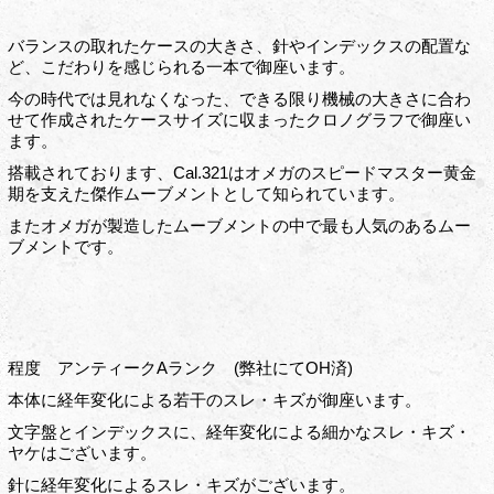
バランスの取れたケースの大きさ、針やインデックスの配置な
ど、こだわりを感じられる一本で御座います。
今の時代では見れなくなった、できる限り機械の大きさに合わ
せて作成されたケースサイズに収まったクロノグラフで御座い
ます。
搭載されております、Cal.321はオメガのスピードマスター黄金
期を支えた傑作ムーブメントとして知られています。
またオメガが製造したムーブメントの中で最も人気のあるムー
ブメントです。
程度 アンティークAランク (弊社にてOH済)
本体に経年変化による若干のスレ・キズが御座います。
文字盤とインデックスに、経年変化による細かなスレ・キズ・
ヤケはございます。
針に経年変化によるスレ・キズがございます。