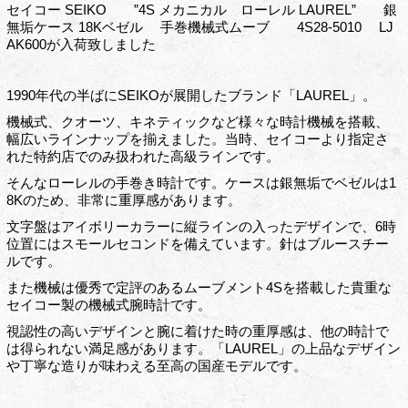
セイコー SEIKO ”4S メカニカル ローレル LAUREL” 銀
無垢ケース 18Kベゼル 手巻機械式ムーブ 4S28-5010 LJ
AK600が入荷致しました
1990年代の半ばにSEIKOが展開したブランド「LAUREL」。
機械式、クオーツ、キネティックなど様々な時計機械を搭載、
幅広いラインナップを揃えました。当時、セイコーより指定さ
れた特約店でのみ扱われた高級ラインです。
そんなローレルの手巻き時計です。ケースは銀無垢でベゼルは1
8Kのため、非常に重厚感があります。
文字盤はアイボリーカラーに縦ラインの入ったデザインで、6時
位置にはスモールセコンドを備えています。針はブルースチー
ルです。
また機械は優秀で定評のあるムーブメント4Sを搭載した貴重な
セイコー製の機械式腕時計です。
視認性の高いデザインと腕に着けた時の重厚感は、他の時計で
は得られない満足感があります。「LAUREL」の上品なデザイン
や丁寧な造りが味わえる至高の国産モデルです。