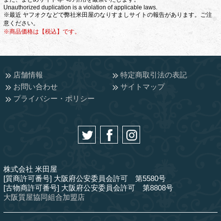
Unauthorized duplication is a violation of applicable laws.
※最近 ヤフオクなどで弊社米田屋のなりすましサイトの報告があります。ご注
意ください。
※商品価格は【税込】です。
店舗情報
特定商取引法の表記
お問い合わせ
サイトマップ
プライバシー・ポリシー
株式会社 米田屋
[質商許可番号] 大阪府公安委員会許可 第5580号
[古物商許可番号] 大阪府公安委員会許可 第8808号
大阪質屋協同組合加盟店