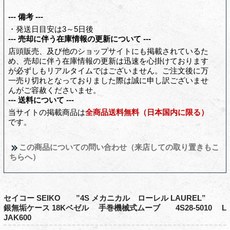
--- 備考 ---
・発送日目安は3～5日後
--- 売却に伴う在庫情報の更新について ---
店頭販売、及び他のショップサイトにも掲載されているた
め、売却に伴う在庫情報の更新は迅速を心掛けております
が必ずしもリアルタイムではございません。ご注文後に万
一売り切れとなっておりました際は誠に申し訳ございませ
んがご容赦くださいませ。
--- 送料について ---
当サイトの掲載商品は
全商品送料無料（日本国内に限る）
です。
この商品についての問い合わせ（来店しての取り置きもこ
ちらへ）
セイコー SEIKO ”4S メカニカル ローレル LAUREL”
銀無垢ケース 18Kベゼル 手巻機械式ムーブ 4S28-5010 L
JAK600