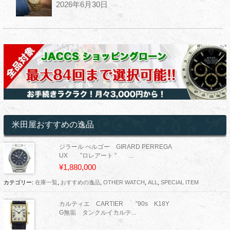
2026年6月30日
米田屋おすすめの逸品
ジラール ぺルゴー GIRARD PERREGA
UX ”ロレアート ” ...
¥1,880,000
カテゴリー:
在庫一覧
,
おすすめの逸品
,
OTHER WATCH
,
ALL
,
SPECIAL ITEM
カルティエ CARTIER ”90s K18Y
G無垢 タンクルイカルテ...