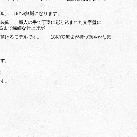
00」 18YG無垢になります。
ジ装飾」、職人の手で丁寧に彫り込まれた文字盤に
至るまで繊細な仕上げが
頂けるモデルです。 18KYG無垢が持つ艶やかな気
です。
す
ます。