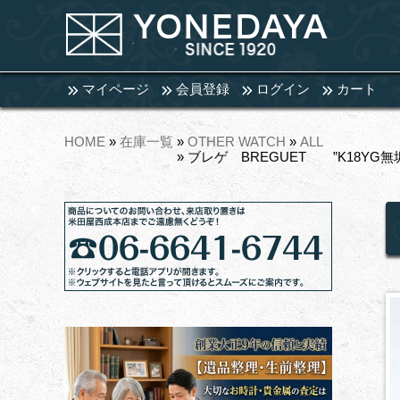
マイページ
会員登録
ログイン
カート
HOME
»
在庫一覧
»
OTHER WATCH
»
ALL
» ブレゲ BREGUET ”K18YG