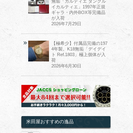
無垢「カルティエ タンクル
イカルティエ」1997年正規
ギャラ・内外BOX等完備品
が入荷
2026年7月29日
【極希少】付属品完備の197
4年製。K18無垢「デイデイ
ト Ref.1803」極上個体が入
荷
2026年6月30日
米田屋おすすめの逸品