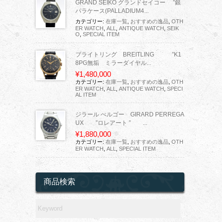
GRAND SEIKO グランドセイコー ”銀
パラケース(PALLADIUM4...
カテゴリー:
在庫一覧
,
おすすめの逸品
,
OTH
ER WATCH
,
ALL
,
ANTIQUE WATCH
,
SEIK
O
,
SPECIAL ITEM
ブライトリング BREITLING ”K1
8PG無垢 ミラーダイヤル...
¥1,480,000
カテゴリー:
在庫一覧
,
おすすめの逸品
,
OTH
ER WATCH
,
ALL
,
ANTIQUE WATCH
,
SPECI
AL ITEM
ジラール ぺルゴー GIRARD PERREGA
UX ”ロレアート ” ...
¥1,880,000
カテゴリー:
在庫一覧
,
おすすめの逸品
,
OTH
ER WATCH
,
ALL
,
SPECIAL ITEM
商品検索