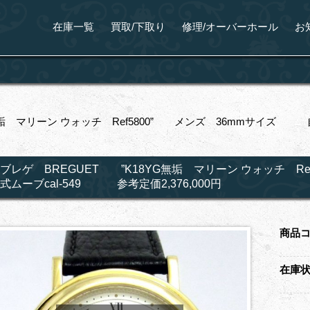
在庫一覧
買取/下取り
修理/オーバーホール
お
無垢 マリーン ウォッチ Ref5800” メンズ 36mmサイズ 自
ブレゲ BREGUET ”K18YG無垢 マリーン ウォッチ 
式ムーブcal-549 参考定価2,376,000円
商品
在庫