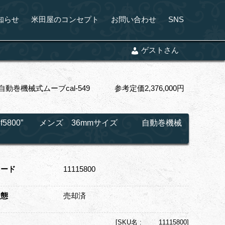
知らせ
米田屋のコンセプト
お問い合わせ
SNS
ゲストさん
動巻機械式ムーブcal-549 参考定価2,376,000円
Ref5800” メンズ 36mmサイズ 自動巻機械
コード
11115800
状態
売却済
[
SKU名 :
11115800]