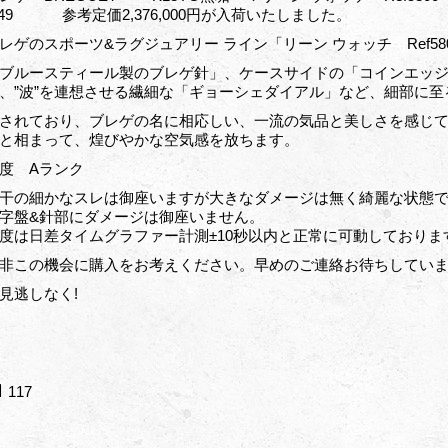
549 参考定価2,376,000円が入荷いたしました。
レゲのスポーツ&ラグジュアリー ライン「リーン ウォッチ Ref58
ブルースティール製のブレゲ針」、ケースサイドの「コインエッ
、”波”を連想させる繊細な「ギョーシェダイアル」など、細部に
されており、ブレゲの名に相応しい、一流の気品と美しさを感じて
と相まって、煌びやかな空気感を放ちます。
度 Aランク
干の細かなスレは御座いますが大きなダメージは無く綺麗な状態
字盤&針部にダメージは御座いません。
度は日差タイムグラファー計測±10秒以内と正常に可動しておりま
非この機会に購入をお考えください。早めのご連絡お待ちしてい
見逃しなく!
117