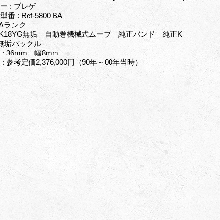
ー : ブレゲ
番 : Ref-5800 BA
 Aランク
: K18YG無垢 自動巻機械式ムーブ 純正バンド 純正K
G無垢バックル
: 36mm 幅8mm
: 参考定価2,376,000円（90年～00年当時）