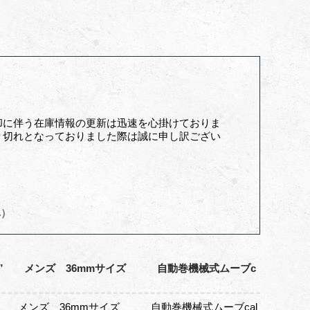
却に伴う在庫情報の更新は迅速を心掛けておりま
り切れとなっておりました際は誠に申し訳ござい
へ）
5800” メンズ 36mmサイズ 自動巻機械式ムーブc
800” メンズ 36mmサイズ 自動巻機械式ムーブcal