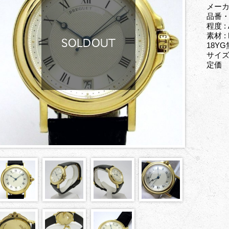
メーカ
品番・型
程度 :
素材 
18Y
サイズ 
定価 