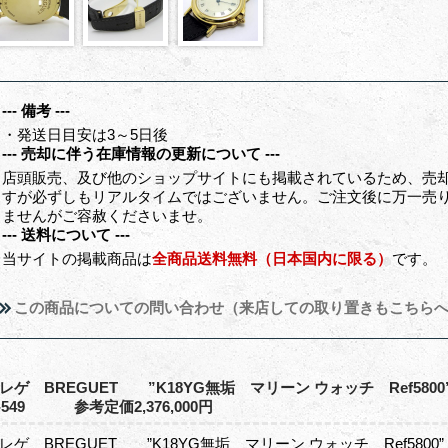
--- 備考 ---
・発送日目安は3～5日後
--- 売却に伴う在庫情報の更新について ---
店頭販売、及び他のショップサイトにも掲載されているため、売
すが必ずしもリアルタイムではございません。ご注文後に万一売
ませんがご容赦くださいませ。
--- 送料について ---
当サイトの掲載商品は
全商品送料無料（日本国内に限る）
です。
この商品についての問い合わせ（来店しての取り置きもこちら
レゲ BREGUET ”K18YG無垢 マリーン ウォッチ Ref
l-549 参考定価2,376,000円
レゲ BREGUET ”K18YG無垢 マリーン ウォッチ Ref5