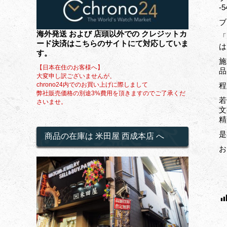
-
ブ
海外発送 および 店頭以外での クレジットカ
「
ード決済はこちらのサイトにて対応していま
は
す。
施
【日本在住のお客様へ】
品
大変申し訳ございませんが、
chrono24内でのお買い上げに際しまして
程
弊社販売価格の別途3%費用を頂きますのでご了承くだ
若
さいませ。
文
精
是
商品の在庫は 米田屋 西成本店 へ
お