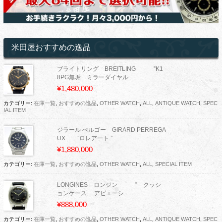
米田屋おすすめの逸品
ブライトリング BREITLING ”K1
8PG無垢 ミラーダイヤル...
¥1,480,000
カテゴリー:
在庫一覧
,
おすすめの逸品
,
OTHER WATCH
,
ALL
,
ANTIQUE WATCH
,
SPEC
IAL ITEM
ジラール ぺルゴー GIRARD PERREGA
UX ”ロレアート ” ...
¥1,880,000
カテゴリー:
在庫一覧
,
おすすめの逸品
,
OTHER WATCH
,
ALL
,
SPECIAL ITEM
LONGINES ロンジン ” クッシ
ョンケース アビエーシ...
¥888,000
カテゴリー:
在庫一覧
,
おすすめの逸品
,
OTHER WATCH
,
ALL
,
ANTIQUE WATCH
,
SPEC