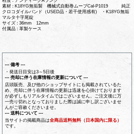
程度 : アンティークAランク
素材 : K18YG無垢製 機械式自動巻ムーブCal-P1019 純正
クロコダイルバンド（USED品・若干使用感有) ・K18YG無垢
マルタ十字尾錠
サイズ : 36mm 12mm
付属品 : 革製ケース
--- 備考 ---
・発送日目安は3～5日後
--- 売却に伴う在庫情報の更新について ---
店頭販売、及び他のショップサイトにも掲載されているた
め、売却に伴う在庫情報の更新は迅速を心掛けております
が必ずしもリアルタイムではございません。ご注文後に万
一売り切れとなっておりました際は誠に申し訳ございませ
んがご容赦くださいませ。
--- 送料について ---
当サイトの掲載商品は
全商品送料無料（日本国内に限る）
です。