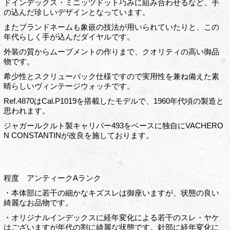
ドインデックス・ミニッツドット巧みに組み合わせるなど、手
の込んだ珍しいデザインとなっています。
またブランドネームも象嵌の技法が用いられていたりと、この
年代らしく手が込んだダイヤルです。
外装の質からムーブメントの作りまで、クオリティの高い御品
物です。
希少性とスクリューバック仕様ですので実用性を兼ね備えた素
晴らしいヴィンテージウォッチです。
Ref.4870はCal.P1019を搭載したモデルで、1960年代頃の製造と
思われます。
ジャガールクルト製キャリバー493をベースに独自にVACHERO
N CONSTANTINが改良を施しております。
程度 アンティークAランク
・本体部に若干の細かなキズスレは御座いますが、状態の良い
綺麗なお品物です。
・オリジナルインデックスに経年変化による若干のスレ・ヤケ
はございますが年代の割に綺麗な状態です。針部に経年変化に