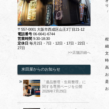
オ
り
「
〒557-0001 大阪市西成区山王3丁目21-12
電話番号
06-6641-6744
営業時間
9:30-18:30
程
定休日
毎月2日・7日・12日・17日・22日・
細
27日
>>店舗詳細へ
文
時
高
米田屋からのお知らせ
お
是
「遺品整理・生前整理」に
関する専用ページを公開
お
2026年7月29日