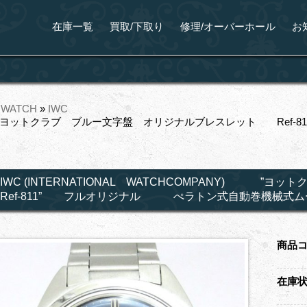
在庫一覧
買取/下取り
修理/オーバーホール
お
 WATCH
»
IWC
MPANY) ”ヨットクラブ ブルー文字盤 オリジナルブレスレット 
IWC (INTERNATIONAL WATCHCOMPANY)
Ref-811” フルオリジナル ぺラトン式自動巻機械式ムーヴC
商品
在庫