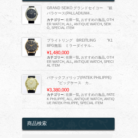
GRAND SEIKO グランドセイコー ”銀
パラケース(PALLADIUM4...
カテゴリー:
在庫一覧
,
おすすめの逸品
,
OTH
ER WATCH
,
ALL
,
ANTIQUE WATCH
,
SEIK
O
,
SPECIAL ITEM
ブライトリング BREITLING ”K1
8PG無垢 ミラーダイヤル...
¥1,480,000
カテゴリー:
在庫一覧
,
おすすめの逸品
,
OTH
ER WATCH
,
ALL
,
ANTIQUE WATCH
,
SPECI
AL ITEM
パテックフィリップ(PATEK PHILIPPE)
”ビッグケース カ...
¥3,380,000
カテゴリー:
在庫一覧
,
おすすめの逸品
,
PATE
K PHILIPPE
,
ALL
,
ANTIQUE WATCH
,
ANTIQ
UE PATEK PHILIPPE
,
SPECIAL ITEM
商品検索