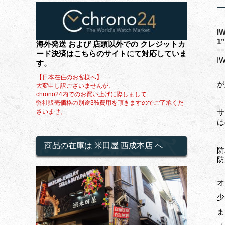
I
1
海外発送 および 店頭以外での クレジットカ
ード決済はこちらのサイトにて対応していま
I
す。
フ
【日本在住のお客様へ】
が
大変申し訳ございませんが、
chrono24内でのお買い上げに際しまして
弊社販売価格の別途3%費用を頂きますのでご了承くだ
さいませ。
サ
は
商品の在庫は 米田屋 西成本店 へ
防
防
オ
少
ま