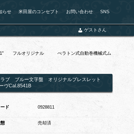
知らせ
米田屋のコンセプト
お問い合わせ
SNS
ゲストさん
Ref-811” フルオリジナル ぺラトン式自動巻機械式ム
 ”ヨットクラブ ブルー文字盤 オリジナルブレスレット
al.8541B
コード
0928811
状態
売却済