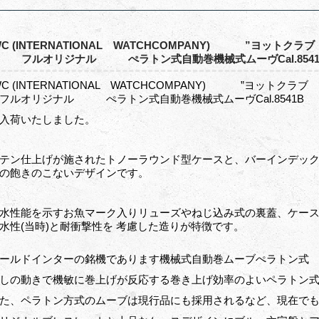
WC (INTERNATIONAL WATCHCOMPANY) ”ヨット
” フルオリジナル ぺラトン式自動巻機械式ムーヴCal.8541
WC (INTERNATIONAL WATCHCOMPANY) ”ヨット
ルオリジナル ぺラトン式自動巻機械式ムーヴCal.8541B
入荷いたしました。
テン仕上げが施されたトノーラウンド型ケースと、バーインデック
の飽きのこないデザインです。
水性能を示すお魚マーク入りリューズやねじ込み式の裏蓋、ケース
水性(当時)と耐衝撃性を 考慮した造りが特徴です。
ールドインターの銘機であります機械式自動巻ムーブぺラトン式 Cal
しの動きで機敏に巻上げが反応する巻き上げ効率のよいペラトン
た、ペラトン方式のムーブは現行品にも採用されるなど、現在で