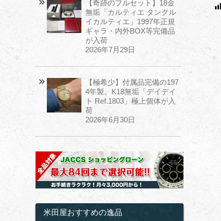
【奇跡のフルセット】18金
無垢「カルティエ タンクル
イカルティエ」1997年正規
ギャラ・内外BOX等完備品
が入荷
2026年7月29日
【極希少】付属品完備の197
4年製。K18無垢「デイデイ
ト Ref.1803」極上個体が入
荷
2026年6月30日
米田屋おすすめの逸品