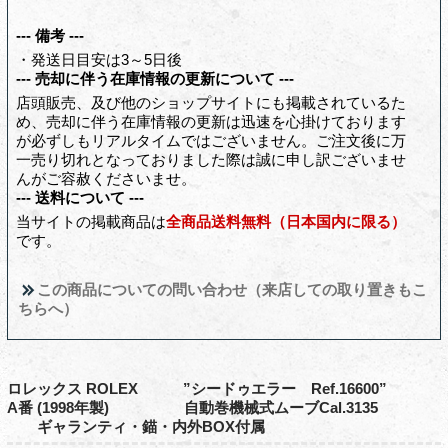
--- 備考 ---
・発送日目安は3～5日後
--- 売却に伴う在庫情報の更新について ---
店頭販売、及び他のショップサイトにも掲載されているた
め、売却に伴う在庫情報の更新は迅速を心掛けております
が必ずしもリアルタイムではございません。ご注文後に万
一売り切れとなっておりました際は誠に申し訳ございませ
んがご容赦くださいませ。
--- 送料について ---
当サイトの掲載商品は
全商品送料無料（日本国内に限る）
です。
この商品についての問い合わせ（来店しての取り置きもこ
ちらへ）
ロレックス ROLEX ”シードゥエラー Ref.16600”
A番 (1998年製) 自動巻機械式ムーブCal.3135
ギャランティ・錨・内外BOX付属