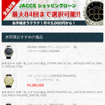
米田屋おすすめの逸品
GRAND SEIKO グランドセイコー ”銀
パラケース(PALLADIUM4...
カテゴリー:
在庫一覧
,
おすすめの逸品
,
OTHER WATCH
,
ALL
,
ANTIQUE WATCH
,
SEIK
O
,
SPECIAL ITEM
パテックフィリップ(PATEK PHILIPPE)
”ビッグケース カ...
¥3,380,000
カテゴリー:
在庫一覧
,
おすすめの逸品
,
PATEK PHILIPPE
,
ALL
,
ANTIQUE WATCH
,
ANTI
QUE PATEK PHILIPPE
,
SPECIAL ITEM
ブライトリング BREITLING ”K1