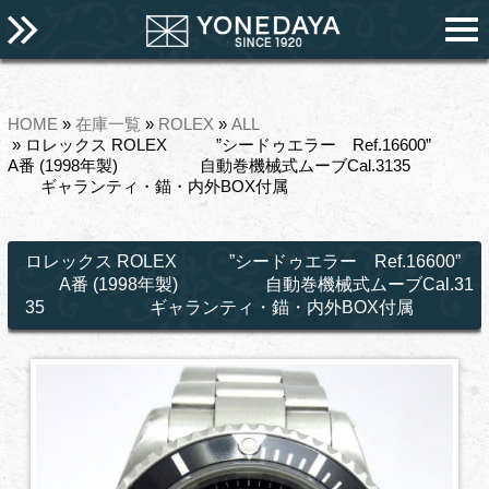
HOME
»
在庫一覧
»
ROLEX
»
ALL
» ロレックス ROLEX ”シードゥエラー Ref.16600”
A番 (1998年製) 自動巻機械式ムーブCal.3135
ギャランティ・錨・内外BOX付属
ロレックス ROLEX ”シードゥエラー Ref.16600”
A番 (1998年製) 自動巻機械式ムーブCal.31
35 ギャランティ・錨・内外BOX付属