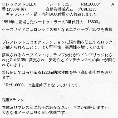
ロレックス ROLEX ”シードゥエラー Ref.16600” A
番 (1998年製) 自動巻機械式ムーブCal.3135
ギャランティ・錨・内外BOX付属が入荷致しました
1991年に登場したシードゥエラーの3世代目の「16600」
ケースサイドにはロレックス初となるエスケープバルブを搭載
し
ブレスレットにはエクステンションに誤作動を防止するロック
が備えられることで、より堅牢性・実用性を増しています。
搭載されるムーブメントは、テンプ受けがツインブリッジ化さ
れたCal.3135に変更され、安定性とメンテナンス性の向上が図ら
れています。
普段使いでは有り余る1220m防水性能を持ち高い堅牢性を誇り
ます。
「Ref.16600」は生産終了となっております。
程度Aランク
本体及びブレス部に若干の細かなスレ・キズが御座いますが、
大きなダメージは無く良い状態です。