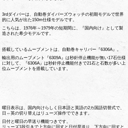
3rdダイバーは、自動巻ダイバーズウォッチの初期モデルで世界
的に人気が出た150m仕様モデルです。
こちらは、1976年～1979年の短期間に、『国内向け』として製
造された希少モデルです。
搭載しているムーブメントは、自動巻キャリバー『6306A』。
輸出用のムーブメント『6309A』は秒針停止機能が無い17石仕様
に対して、『6306A』は秒針停止機能付きで21石と石数が多い上
位ムーブメントを搭載しています。
曜日表示は、国内向けらしく日本語と英語の2カ国語切替式で、
日⇔英の切り替えはリューズ操作でできます。
日付と曜日の早送り機能つきです。
リューズ1段引きで上方向に回すと日付早送り、下方向に回すと