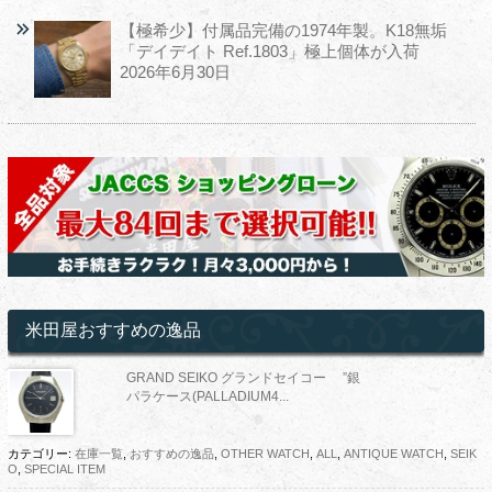
【極希少】付属品完備の1974年製。K18無垢
「デイデイト Ref.1803」極上個体が入荷
2026年6月30日
米田屋おすすめの逸品
GRAND SEIKO グランドセイコー ”銀
パラケース(PALLADIUM4...
カテゴリー:
在庫一覧
,
おすすめの逸品
,
OTHER WATCH
,
ALL
,
ANTIQUE WATCH
,
SEIK
O
,
SPECIAL ITEM