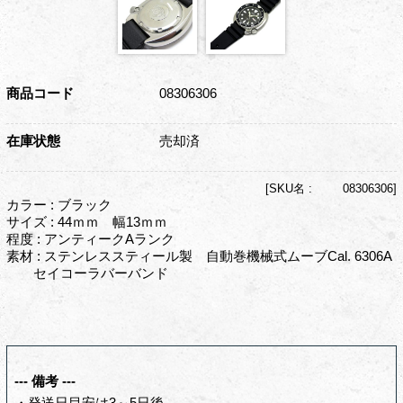
商品コード
08306306
在庫状態
売却済
[
SKU名 :
08306306]
カラー : ブラック
サイズ : 44ｍｍ 幅13ｍｍ
程度 : アンティークAランク
素材 : ステンレススティール製 自動巻機械式ムーブCal. 6306A
セイコーラバーバンド
--- 備考 ---
・発送日目安は3～5日後