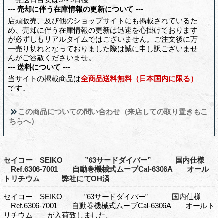
--- 売却に伴う在庫情報の更新について ---
店頭販売、及び他のショップサイトにも掲載されているた
め、売却に伴う在庫情報の更新は迅速を心掛けております
が必ずしもリアルタイムではございません。ご注文後に万
一売り切れとなっておりました際は誠に申し訳ございませ
んがご容赦くださいませ。
--- 送料について ---
当サイトの掲載商品は
全商品送料無料（日本国内に限る）
です。
この商品についての問い合わせ（来店しての取り置きもこ
ちらへ）
セイコー SEIKO ”63サードダイバー” 国内仕様
Ref.6306-7001 自動巻機械式ムーブCal-6306A オール
トリチウム 弊社にてOH済
セイコー SEIKO ”63サードダイバー” 国内仕様
Ref.6306-7001 自動巻機械式ムーブCal-6306A オールト
リチウム が入荷致しました。