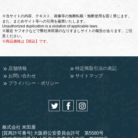
※当サイトの内容、テキスト、画像等の無断転載・無断使用を固く禁じます。
また、まとめサイト等への引用を厳禁いたします。
Unauthorized duplication is a violation of applicable laws.
※最近 ヤフオクなどで弊社米田屋のなりすましサイトの報告があります。ご注
意ください。
※商品価格は【税込】です。
店舗情報
特定商取引法の表記
お問い合わせ
サイトマップ
プライバシー・ポリシー
株式会社 米田屋
[質商許可番号] 大阪府公安委員会許可 第5580号