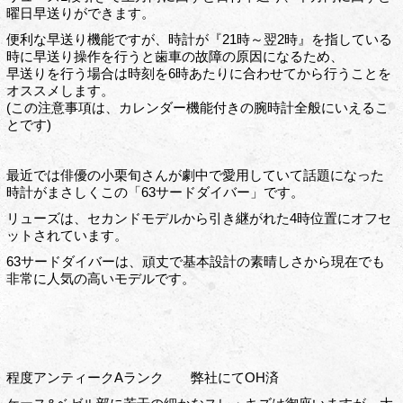
曜日早送りができます。
便利な早送り機能ですが、時計が『21時～翌2時』を指している
時に早送り操作を行うと歯車の故障の原因になるため、
早送りを行う場合は時刻を6時あたりに合わせてから行うことを
オススメします。
(この注意事項は、カレンダー機能付きの腕時計全般にいえるこ
とです)
最近では俳優の小栗旬さんが劇中で愛用していて話題になった
時計がまさしくこの「63サードダイバー」です。
リューズは、セカンドモデルから引き継がれた4時位置にオフセ
ットされています。
63サードダイバーは、頑丈で基本設計の素晴しさから現在でも
非常に人気の高いモデルです。
程度アンティークAランク 弊社にてOH済