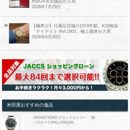
外BOX等完備品が入荷
2026年7月29日
【極希少】付属品完備の1974年製。K18無垢
「デイデイト Ref.1803」極上個体が入荷
2026年6月30日
米田屋おすすめの逸品
GRAND SEIKO グランドセイコー ”銀
パラケース(PALLADIUM4...