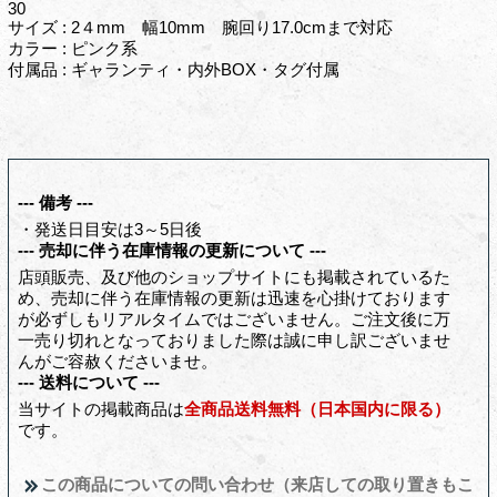
30
サイズ : 2４mm 幅10mm 腕回り17.0cmまで対応
カラー : ピンク系
付属品 : ギャランティ・内外BOX・タグ付属
--- 備考 ---
・発送日目安は3～5日後
--- 売却に伴う在庫情報の更新について ---
店頭販売、及び他のショップサイトにも掲載されているた
め、売却に伴う在庫情報の更新は迅速を心掛けております
が必ずしもリアルタイムではございません。ご注文後に万
一売り切れとなっておりました際は誠に申し訳ございませ
んがご容赦くださいませ。
--- 送料について ---
当サイトの掲載商品は
全商品送料無料（日本国内に限る）
です。
この商品についての問い合わせ（来店しての取り置きもこ