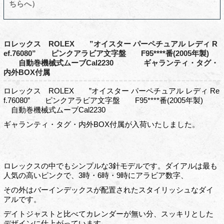
ちらへ）
ロレックス ROLEX ”オイスター パーペチュアル レディ R
ef.76080” ピンクアラビア文字盤 F95****番(2005年製)
自動巻機械式ムーブCal2230 ギャランティ・タグ・
内外BOX付属
ロレックス ROLEX ”オイスター パーペチュアル レディ Re
f.76080” ピンクアラビア文字盤 F95****番(2005年製)
自動巻機械式ムーブCal2230
ギャランティ・タグ・内外BOX付属が入荷いたしました。
ロレックスの中でもシンプルな3針モデルです。ダイアルは最も
人気の高いピンクで、3時・6時・9時にアラビア数字、
その外はバーインデックスが配置されたスタイリッシュなダイ
アルです。
デイトジャストと比べてカレンダーが無い分、スッキリとした
デザインに仕上がっています。