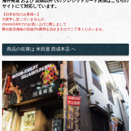
海外発送 および 店頭以外での クレジットカード決済はこちらの
サイトにて対応しています。
【日本在住のお客様へ】
大変申し訳ございませんが、
chrono24内でのお買い上げに際しまして
弊社販売価格の別途3%費用を頂きますのでご了承くださいませ。
商品の在庫は 米田屋 西成本店 へ