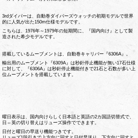
3rdダイバーは、自動巻ダイバーズウォッチの初期モデルで世界
的に人気が出た150m仕様モデルです。
こちらは、1976年～1979年の短期間に、『国内向け』として製
造された希少モデルです。
搭載しているムーブメントは、自動巻キャリバー『6306A』。
輸出用のムーブメント『6309A』は秒針停止機能が無い17石仕様
に対して、『6306A』は秒針停止機能付きで21石と石数が多い上
位ムーブメントを搭載しています。
曜日表示は、国内向けらしく日本語と英語の2カ国語切替式で、
日⇔英の切り替えはリューズ操作でできます。
日付と曜日の早送り機能つきです。
リューズ1段引きで上方向に回すと日付早送り、下方向に回すと