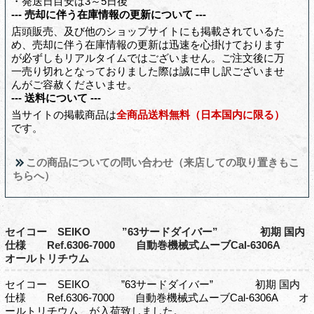
・発送日目安は3～5日後
--- 売却に伴う在庫情報の更新について ---
店頭販売、及び他のショップサイトにも掲載されているた
め、売却に伴う在庫情報の更新は迅速を心掛けております
が必ずしもリアルタイムではございません。ご注文後に万
一売り切れとなっておりました際は誠に申し訳ございませ
んがご容赦くださいませ。
--- 送料について ---
当サイトの掲載商品は
全商品送料無料（日本国内に限る）
です。
この商品についての問い合わせ（来店しての取り置きもこ
ちらへ）
セイコー SEIKO ”63サードダイバー” 初期 国内
仕様 Ref.6306-7000 自動巻機械式ムーブCal-6306A
オールトリチウム
セイコー SEIKO ”63サードダイバー” 初期 国内
仕様 Ref.6306-7000 自動巻機械式ムーブCal-6306A オ
ールトリチウム が入荷致しました。