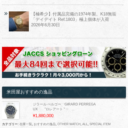
【極希少】付属品完備の1974年製。K18無垢
「デイデイト Ref.1803」極上個体が入荷
2026年6月30日
米田屋おすすめの逸品
ジラール ぺルゴー GIRARD PERREGA
UX ”ロレアート ” ...
¥1,880,000
カテゴリー:
在庫一覧
,
おすすめの逸品
,
OTHER WATCH
,
ALL
,
SPECIAL ITEM