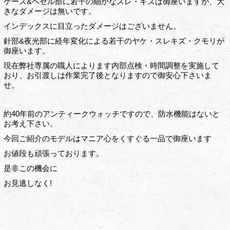
ケース&ベゼル部に若干の細かなスレ・キズは御座いますが、大
きなダメージは無いです。
インデックスに目立ったダメージはございません。
針部&夜光部に経年変化による若干のヤケ・スレキズ・クモリが
御座います。
現在弊社専属の職人によります内部点検・時間調整を実施して
おり、お引渡しは作業完了後となりますので御安心下さいま
せ。
約40年前のアンティークウォッチですので、防水機能はないと
お考え下さい。
今回ご紹介のモデルはマニア心をくすぐる一品で御座います
お値段も頑張っております。
是非この機会に
お見逃しなく!