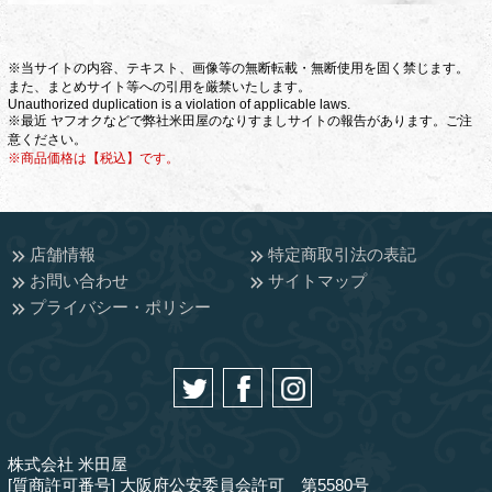
※当サイトの内容、テキスト、画像等の無断転載・無断使用を固く禁じます。
また、まとめサイト等への引用を厳禁いたします。
Unauthorized duplication is a violation of applicable laws.
※最近 ヤフオクなどで弊社米田屋のなりすましサイトの報告があります。ご注
意ください。
※商品価格は【税込】です。
店舗情報
特定商取引法の表記
お問い合わせ
サイトマップ
プライバシー・ポリシー
株式会社 米田屋
[質商許可番号] 大阪府公安委員会許可 第5580号