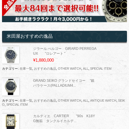
米田屋おすすめの逸品
ジラール ぺルゴー GIRARD PERREGA
UX ”ロレアート ” ...
¥1,880,000
カテゴリー:
在庫一覧
,
おすすめの逸品
,
OTHER WATCH
,
ALL
,
SPECIAL ITEM
GRAND SEIKO グランドセイコー ”銀
パラケース(PALLADIUM4...
カテゴリー:
在庫一覧
,
おすすめの逸品
,
OTHER WATCH
,
ALL
,
ANTIQUE WATCH
,
SEIK
O
,
SPECIAL ITEM
カルティエ CARTIER ”90s K18Y
G無垢 タンクルイカルテ...