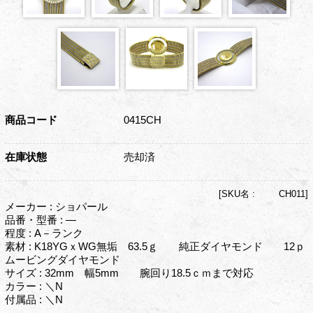
商品コード
0415CH
在庫状態
売却済
[
SKU名 :
CH011]
メーカー : ショパール
品番・型番 : ―
程度 : A－ランク
素材 : K18YGｘWG無垢 63.5ｇ 純正ダイヤモンド 12ｐ
ムービングダイヤモンド
サイズ : 32mm 幅5mm 腕回り18.5ｃｍまで対応
カラー : ＼N
付属品 : ＼N