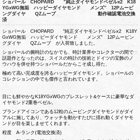
ショパール CHOPARD ”純正ダイヤモンドベゼルx2 K18
YGxWG無垢 ハッピーダイヤモンド メンズ” 12Pムービ
ングダイヤ QZムーブ 動作確認電池交換
済
ショパール CHOPARD ”純正ダイヤモンドベゼルx2 K18Y
GxWG無垢 ハッピーダイヤモンド メンズ” 12Pムービン
グダイヤ QZムーブ が入荷致しました。
ショパールの腕時計のなかでも、時計業界やコレクターの間で
話題作となったのは、スイスの時計の技術とドイツの宝飾のノ
ウハウを併せ持つショパールだからこそ成し得た、
極めて高い完成度を誇るハッピーダイヤモンド。ショパールの
コレクションの中でも傑作と言われています。
目にも鮮やかなK18YGxWGのブレスレット&ケースに豪華なダ
イヤモンド2重巻ベゼル。
ブランドアイコンである12粒のムービングダイヤモンドがダイ
アルに施してあり、ウォッチを動かすたびに揺れ動くダイヤモ
ンドが目を楽しませてくれます。
程度 A-ランク(電池交換済)