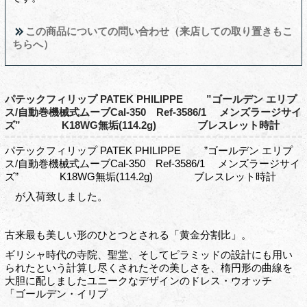
この商品についての問い合わせ（来店しての取り置きもこ
ちらへ）
パテックフィリップ PATEK PHILIPPE ”ゴールデン エリプ
ス/自動巻機械式ムーブCal-350 Ref-3586/1 メンズラージサイ
ズ” K18WG無垢(114.2g) ブレスレット時計
パテックフィリップ PATEK PHILIPPE ”ゴールデン エリプ
ス/自動巻機械式ムーブCal-350 Ref-3586/1 メンズラージサイ
ズ” K18WG無垢(114.2g) ブレスレット時計
が入荷致しました。
古来最も美しい形のひとつとされる「黄金分割比」。
ギリシャ時代の寺院、聖堂、そしてピラミッドの設計にも用い
られたという計算し尽くされたその美しさを、楕円形の曲線を
大胆に配しましたユニークなデザインのドレス・ウオッチ
「ゴールデン・イリプ