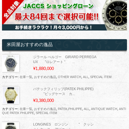
米田屋おすすめの逸品
ジラール ぺルゴー GIRARD PERREGA
UX ”ロレアート ” ...
¥1,880,000
カテゴリー:
在庫一覧
,
おすすめの逸品
,
OTHER WATCH
,
ALL
,
SPECIAL ITEM
パテックフィリップ(PATEK PHILIPPE)
”ビッグケース カ...
¥3,380,000
カテゴリー:
在庫一覧
,
おすすめの逸品
,
PATEK PHILIPPE
,
ALL
,
ANTIQUE WATCH
,
ANTI
QUE PATEK PHILIPPE
,
SPECIAL ITEM
LONGINES ロンジン ” クッシ