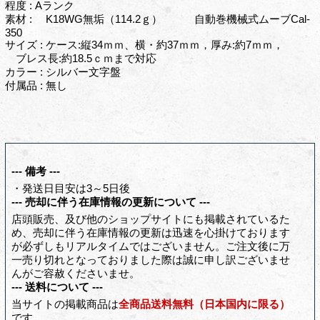
程度 : Aランク
素材 : K18WG無垢（114.2ｇ） 自動巻機械式ムーブCal-
350
サイズ : ケース:縦34ｍｍ、横・約37ｍｍ，厚み:約7ｍｍ，
ブレス長:約18.5ｃｍまで対応
カラー : シルバー文字盤
付属品 : 無し
--- 備考 ---
・発送日目安は3～5日後
--- 売却に伴う在庫情報の更新について ---
店頭販売、及び他のショップサイトにも掲載されているた
め、売却に伴う在庫情報の更新は迅速を心掛けております
が必ずしもリアルタイムではございません。ご注文後に万
一売り切れとなっておりました際は誠に申し訳ございませ
んがご容赦くださいませ。
--- 送料について ---
当サイトの掲載商品は
全商品送料無料（日本国内に限る）
です。