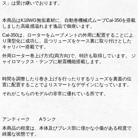
ス」は受け継いでおります。
本商品はK18WG無垢素材に、自動巻機械式ムーブCal-350を搭載
しました高級感溢れます逸品で御座います。
Cal-350は、ローターをムーブメントの外周に配置することによ
り薄型化に成功し、且つリューズをケース裏に取り付けとした
キャリバー搭載です。
外周ローター巻上げ方式(両方向)で、特許も取得しています。 ジ
ャイロマックス・テンプに耐震機能搭載します。
時間を調整したり巻き上げを行ったりするリューズを裏蓋の位
置に配置することでよりスマートなデザインになっています。
それがこちらのモデルの非常に優れている所です。
アンティーク Aランク
本商品の程度は、本体及びブレス部に僅かな小傷がある程度で
綺麗な状態です。