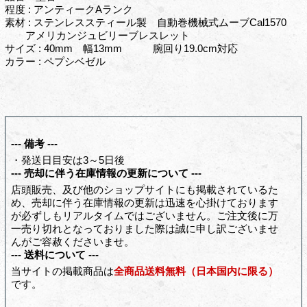
程度 : アンティークAランク
素材 : ステンレススティール製 自動巻機械式ムーブCal1570
アメリカンジュビリーブレスレット
サイズ : 40mm 幅13mm 腕回り19.0cm対応
カラー : ペプシベゼル
--- 備考 ---
・発送日目安は3～5日後
--- 売却に伴う在庫情報の更新について ---
店頭販売、及び他のショップサイトにも掲載されているた
め、売却に伴う在庫情報の更新は迅速を心掛けております
が必ずしもリアルタイムではございません。ご注文後に万
一売り切れとなっておりました際は誠に申し訳ございませ
んがご容赦くださいませ。
--- 送料について ---
当サイトの掲載商品は
全商品送料無料（日本国内に限る）
です。