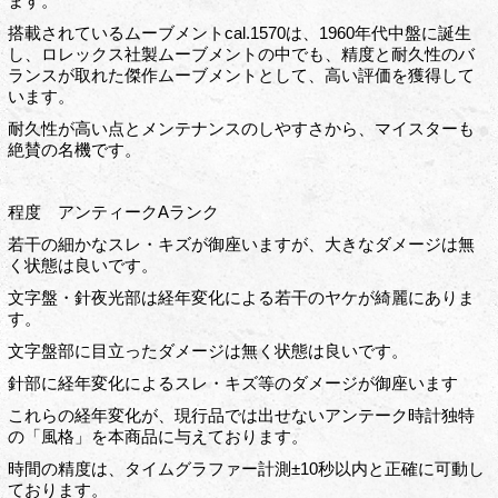
ます。
搭載されているムーブメントcal.1570は、1960年代中盤に誕生
し、ロレックス社製ムーブメントの中でも、精度と耐久性のバ
ランスが取れた傑作ムーブメントとして、高い評価を獲得して
います。
耐久性が高い点とメンテナンスのしやすさから、マイスターも
絶賛の名機です。
程度 アンティークAランク
若干の細かなスレ・キズが御座いますが、大きなダメージは無
く状態は良いです。
文字盤・針夜光部は経年変化による若干のヤケが綺麗にありま
す。
文字盤部に目立ったダメージは無く状態は良いです。
針部に経年変化によるスレ・キズ等のダメージが御座います
これらの経年変化が、現行品では出せないアンテーク時計独特
の「風格」を本商品に与えております。
時間の精度は、タイムグラファー計測±10秒以内と正確に可動し
ております。