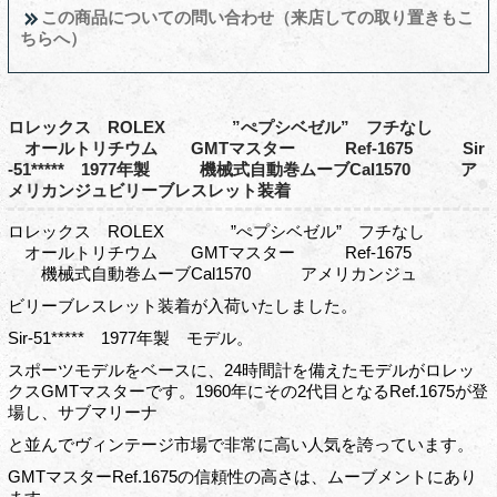
この商品についての問い合わせ（来店しての取り置きもこ
ちらへ）
ロレックス ROLEX ”ぺプシベゼル” フチなし
オールトリチウム GMTマスター Ref-1675 Sir
-51***** 1977年製 機械式自動巻ムーブCal1570 ア
メリカンジュビリーブレスレット装着
ロレックス ROLEX ”ぺプシベゼル” フチなし
オールトリチウム GMTマスター Ref-1675
機械式自動巻ムーブCal1570 アメリカンジュ
ビリーブレスレット装着が入荷いたしました。
Sir-51***** 1977年製 モデル。
スポーツモデルをベースに、24時間計を備えたモデルがロレッ
クスGMTマスターです。1960年にその2代目となるRef.1675が登
場し、サブマリーナ
と並んでヴィンテージ市場で非常に高い人気を誇っています。
GMTマスターRef.1675の信頼性の高さは、ムーブメントにあり