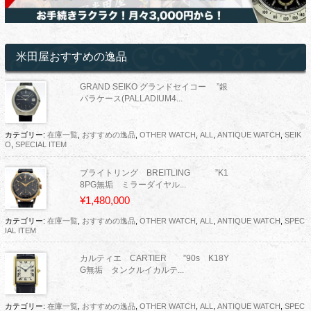
米田屋おすすめの逸品
GRAND SEIKO グランドセイコー ”銀
パラケース(PALLADIUM4...
カテゴリー:
在庫一覧
,
おすすめの逸品
,
OTHER WATCH
,
ALL
,
ANTIQUE WATCH
,
SEIK
O
,
SPECIAL ITEM
ブライトリング BREITLING ”K1
8PG無垢 ミラーダイヤル...
¥1,480,000
カテゴリー:
在庫一覧
,
おすすめの逸品
,
OTHER WATCH
,
ALL
,
ANTIQUE WATCH
,
SPEC
IAL ITEM
カルティエ CARTIER ”90s K18Y
G無垢 タンクルイカルテ...
カテゴリー:
在庫一覧
,
おすすめの逸品
,
OTHER WATCH
,
ALL
,
ANTIQUE WATCH
,
SPEC