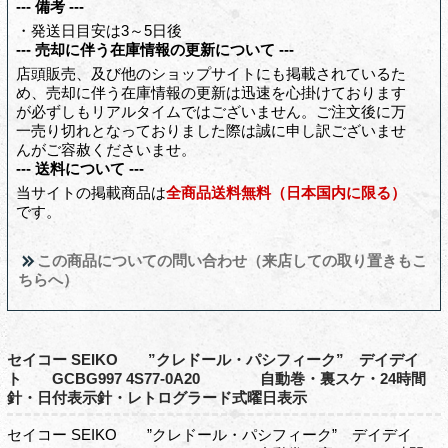
--- 備考 ---
・発送日目安は3～5日後
--- 売却に伴う在庫情報の更新について ---
店頭販売、及び他のショップサイトにも掲載されているた
め、売却に伴う在庫情報の更新は迅速を心掛けております
が必ずしもリアルタイムではございません。ご注文後に万
一売り切れとなっておりました際は誠に申し訳ございませ
んがご容赦くださいませ。
--- 送料について ---
当サイトの掲載商品は
全商品送料無料（日本国内に限る）
です。
この商品についての問い合わせ（来店しての取り置きもこ
ちらへ）
セイコー SEIKO ”クレドール・パシフィーク” デイデイ
ト GCBG997 4S77-0A20 自動巻・裏スケ・24時間
針・日付表示針・レトログラード式曜日表示
セイコー SEIKO ”クレドール・パシフィーク” デイデイ