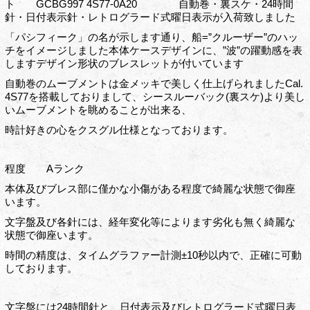
ト GCBG997 4S77-0A20 自動巻・裏スケ・24時間
針・日付表示針・レトログラード式曜日表示が入荷致しました
「パシフィーク」の名が示します通り、船=”クルーザー”のハッ
チをイメージしました本体ケースデザインに、”波”の躍動感を表
しますデザイン形状のブレスレットが付いています
自動巻のムーブメントは金メッキで美しく仕上げられましたCal.
4S77を搭載しておりまして、シースルーバック(裏スケ)より美し
いムーブメントを眺めることが出来る、
時計好きの心をクスグル仕様となっております。
程度 Aランク
本体及びブレス部に僅かな小傷がある程度で綺麗な状態で御座
います。
文字盤及び各針には、経年変化等によります劣化も無く綺麗な
状態で御座います。
時間の精度は、タイムグラファー計測±10秒以内で、正確に可動
しております。
文字盤には24時間針と、日付表示及びレトログラード式曜日表