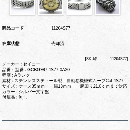
商品コード
11204S77
在庫状態
売却済
[
SKU名 :
11204S77]
メーカー : セイコー
品番・型番 : GCBG997 4S77-0A20
程度 : Aランク
素材 : ステンレススティール製 自動巻機械式ムーブCal-4S77
サイズ : ケース35ｍｍ 幅13ｍｍ 腕回り21.0ｃｍまで対応
カラー : シルバー文字盤
付属品 : 無し