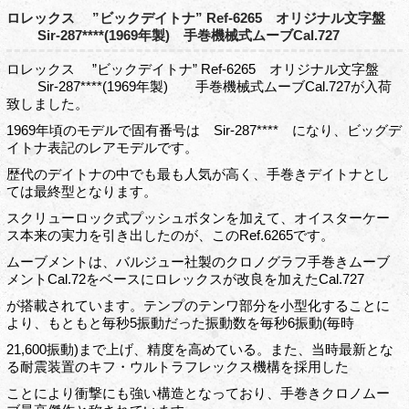
ロレックス ”ビックデイトナ” Ref-6265 オリジナル文字盤
Sir-287****(1969年製) 手巻機械式ムーブCal.727
ロレックス ”ビックデイトナ” Ref-6265 オリジナル文字盤
Sir-287****(1969年製) 手巻機械式ムーブCal.727が入荷
致しました。
1969年頃のモデルで固有番号は Sir-287**** になり、ビッグデ
イトナ表記のレアモデルです。
歴代のデイトナの中でも最も人気が高く、手巻きデイトナとし
ては最終型となります。
スクリューロック式プッシュボタンを加えて、オイスターケー
ス本来の実力を引き出したのが、このRef.6265です。
ムーブメントは、バルジュー社製のクロノグラフ手巻きムーブ
メントCal.72をベースにロレックスが改良を加えたCal.727
が搭載されています。テンプのテンワ部分を小型化することに
より、もともと毎秒5振動だった振動数を毎秒6振動(毎時
21,600振動)まで上げ、精度を高めている。また、当時最新とな
る耐震装置のキフ・ウルトラフレックス機構を採用した
ことにより衝撃にも強い構造となっており、手巻きクロノムー