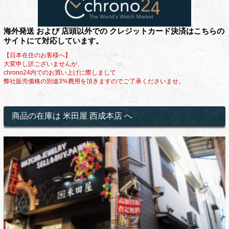
海外発送 および 店頭以外での クレジットカード決済はこちらの
サイトにて対応しています。
【日本在住のお客様へ】
大変申し訳ございませんが、
chrono24内でのお買い上げに際しまして
弊社販売価格の別途3%費用を頂きますのでご了承くださいませ。
商品の在庫は 米田屋 西成本店 へ