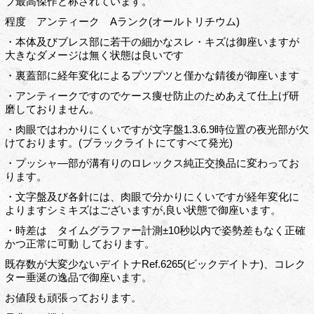
ブ最高傑作と称されています。
程度 アンティーク Aランク(オールトリチウム)
・本体及びブレス部に若干の細かなスレ・キズは御座いますが
大きなダメージは無く状態は良いです
・裏蓋部に経年変化によるプツプツと僅かな錆後が御座います
・アンティークですのでケース痩せ防止のためあえて仕上げ研
磨しておりません。
・肉眼ではわかりにくいですが文字盤1.3.6.9時位置の夜光部が欠
けております。(ブラックライトにてすべて発光)
・プッシャ―部が溝有りのロレックス純正交換品に変わってお
ります。
・文字盤及び各針には、肉眼で分かりにくいですが経年変化に
よりますシミキズはございますが,良い状態で御座います。
・時差は タイムグラファー計測±10秒以内で姿勢差もなく正確
かつ正常に可動 しております。
既存数が大変少ないデイトナRef.6265(ビックデイトナ)、コレク
ター垂涎の逸品で御座います。
お値段も頑張っております。