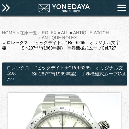
HOME
»
在庫一覧
»
ROLEX
»
ALL
»
ANTIQUE WATCH
»
ANTIQUE ROLEX
» ロレックス ”ビックデイトナ” Ref-6265 オリジナル文字
盤 Sir-287****(1969年製) 手巻機械式ムーブCal.727
ロレックス ”ビックデイトナ” Ref-6265 オリジナル文
字盤 Sir-287****(1969年製) 手巻機械式ムーブCal.
727