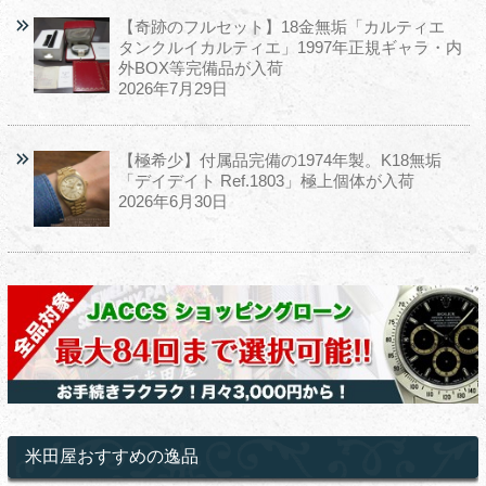
【奇跡のフルセット】18金無垢「カルティエ
タンクルイカルティエ」1997年正規ギャラ・内
外BOX等完備品が入荷
2026年7月29日
【極希少】付属品完備の1974年製。K18無垢
「デイデイト Ref.1803」極上個体が入荷
2026年6月30日
米田屋おすすめの逸品