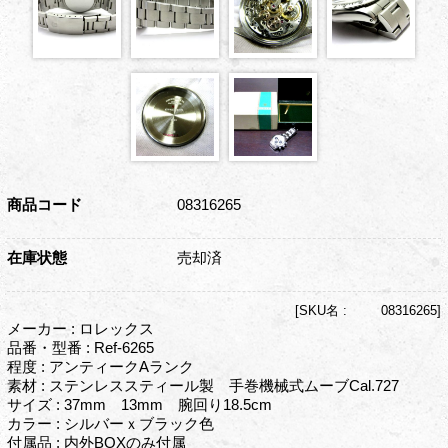
商品コード
08316265
在庫状態
売却済
[
SKU名 :
08316265]
メーカー : ロレックス
品番・型番 : Ref-6265
程度 : アンティークAランク
素材 : ステンレススティール製 手巻機械式ムーブCal.727
サイズ : 37mm 13mm 腕回り18.5cm
カラー : シルバーｘブラック色
付属品 : 内外BOXのみ付属