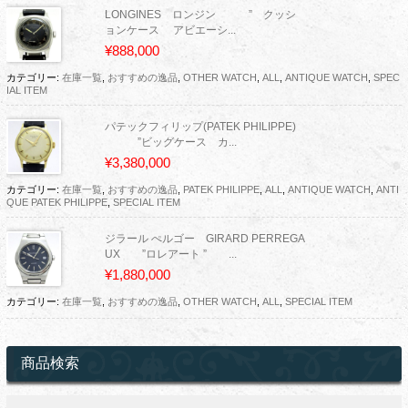
LONGINES ロンジン ” クッシ
ョンケース アビエーシ...
¥888,000
カテゴリー:
在庫一覧
,
おすすめの逸品
,
OTHER WATCH
,
ALL
,
ANTIQUE WATCH
,
SPEC
IAL ITEM
パテックフィリップ(PATEK PHILIPPE)
”ビッグケース カ...
¥3,380,000
カテゴリー:
在庫一覧
,
おすすめの逸品
,
PATEK PHILIPPE
,
ALL
,
ANTIQUE WATCH
,
ANTI
QUE PATEK PHILIPPE
,
SPECIAL ITEM
ジラール ぺルゴー GIRARD PERREGA
UX ”ロレアート ” ...
¥1,880,000
カテゴリー:
在庫一覧
,
おすすめの逸品
,
OTHER WATCH
,
ALL
,
SPECIAL ITEM
商品検索