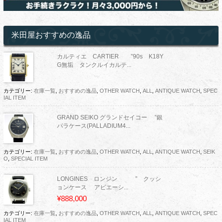
米田屋おすすめの逸品
カルティエ CARTIER ”90s K18Y
G無垢 タンクルイカルテ...
カテゴリー:
在庫一覧
,
おすすめの逸品
,
OTHER WATCH
,
ALL
,
ANTIQUE WATCH
,
SPEC
IAL ITEM
GRAND SEIKO グランドセイコー ”銀
パラケース(PALLADIUM4...
カテゴリー:
在庫一覧
,
おすすめの逸品
,
OTHER WATCH
,
ALL
,
ANTIQUE WATCH
,
SEIK
O
,
SPECIAL ITEM
LONGINES ロンジン ” クッシ
ョンケース アビエーシ...
¥888,000
カテゴリー:
在庫一覧
,
おすすめの逸品
,
OTHER WATCH
,
ALL
,
ANTIQUE WATCH
,
SPEC
IAL ITEM