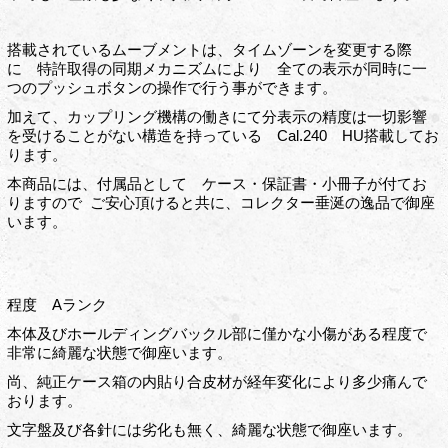
搭載されているムーブメントは、タイムゾーンを変更する際
に 特許取得の同期メカニズムにより 全ての表示が同時に一
つのプッシュボタンの操作で行う事ができます。
加えて、カップリング機構の働きにて分表示の精度は一切影響
を受けることがない構造を持っている Cal.240 HU搭載してお
ります。
本商品には、付属品として ケース・保証書・小冊子が付てお
りますので ご安心頂けると共に、コレクター垂涎の逸品で御座
います。
程度 Aランク
本体及びホールディングバックル部に僅かな小傷がある程度で
非常に綺麗な状態で御座います。
尚、純正ケース箱の内貼り合皮材が経年変化により多少痛んで
おります。
文字盤及び各針には劣化も無く、綺麗な状態で御座います。