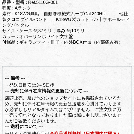
品番・型番 : Ref.5110G-001
程度 : Aランク
素材 : K18WG無垢 自動巻機械式ムーブCal.240HU 他社
製クロコダイルバンド K18WG製カラトラバ十字ホールディ
ングバックル
サイズ : ケース:約37ミリ，厚み:約10ミリ
カラー : オパーリンホワイト文字盤
付属品 : ギャランティ・冊子・内外BOX付属（内部痛み有）
--- 備考 ---
・発送日目安は3～5日後
--- 売却に伴う在庫情報の更新について ---
店頭販売、及び他のショップサイトにも掲載されているた
め、売却に伴う在庫情報の更新は迅速を心掛けております
が必ずしもリアルタイムではございません。ご注文後に万
一売り切れとなっておりました際は誠に申し訳ございませ
んがご容赦くださいませ。
--- 送料について ---
当サイトの掲載商品は
全商品送料無料（日本国内に限る）