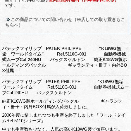
です。
この商品についての問い合わせ（来店しての取り置きもこ
ちらへ）
パテックフィリップ PATEK PHILIPPE ”K18WG無
垢 ワールドタイム” Ref.5110G-001 自動巻機械
式ムーブCal-240HU バックスケルトン 純正K18WG製ホ
ールディングバックル ギャランティ・冊子・内外BO
X付属
パテックフィリップ PATEK PHILIPPE ”K18WG無垢
ワールドタイム” Ref.5110G-001 自動巻機械式ムー
ブCal-240HU バックスケルトン
純正K18WG製ホールディングバックル ギャランテ
ィ・冊子・内外BOX付属が入荷致しました。
2006年度に惜しまれつつも生産を終了しました「ワールドタイ
ムRef.5110シリーズ」
中でも生産数も少なく、人気の高いK18WG製で御座います。