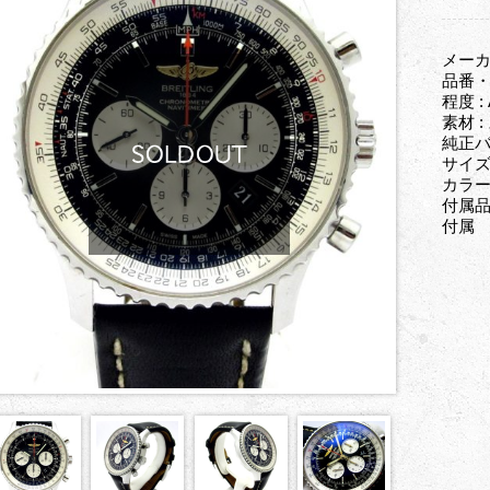
メーカ
品番・型
程度 :
素材 
純正
サイズ
カラー
付属品
付属