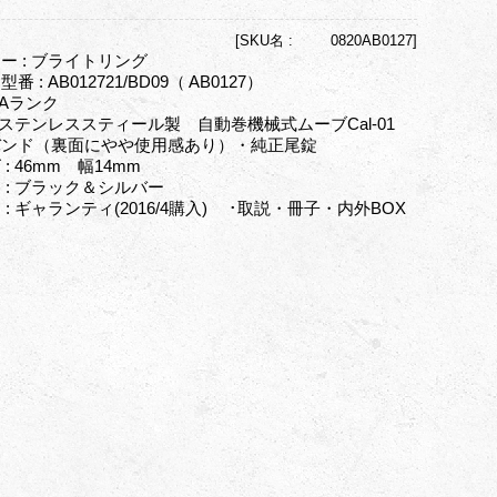
[
SKU名 :
0820AB0127]
ー : ブライトリング
番 : AB012721/BD09（ AB0127）
 Aランク
: ステンレススティール製 自動巻機械式ムーブCal-01
バンド（裏面にやや使用感あり）・純正尾錠
 : 46mm 幅14mm
 : ブラック＆シルバー
 : ギャランティ(2016/4購入) ･取説・冊子・内外BOX