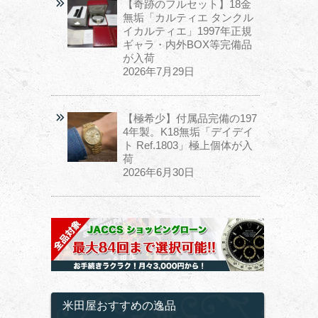
【奇跡のフルセット】18金
無垢「カルティエ タンクル
イカルティエ」1997年正規
ギャラ・内外BOX等完備品
が入荷
2026年7月29日
【極希少】付属品完備の197
4年製。K18無垢「デイデイ
ト Ref.1803」極上個体が入
荷
2026年6月30日
米田屋おすすめの逸品