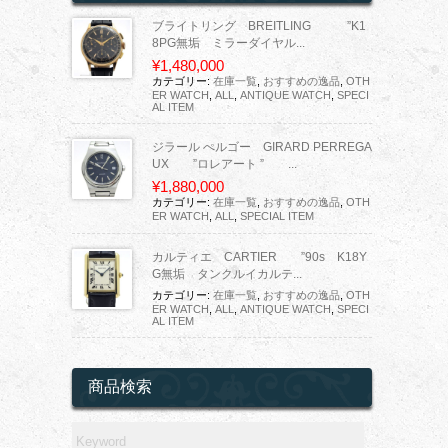
ブライトリング BREITLING ”K1
8PG無垢 ミラーダイヤル...
¥1,480,000
カテゴリー:
在庫一覧
,
おすすめの逸品
,
OTH
ER WATCH
,
ALL
,
ANTIQUE WATCH
,
SPECI
AL ITEM
ジラール ぺルゴー GIRARD PERREGA
UX ”ロレアート ” ...
¥1,880,000
カテゴリー:
在庫一覧
,
おすすめの逸品
,
OTH
ER WATCH
,
ALL
,
SPECIAL ITEM
カルティエ CARTIER ”90s K18Y
G無垢 タンクルイカルテ...
カテゴリー:
在庫一覧
,
おすすめの逸品
,
OTH
ER WATCH
,
ALL
,
ANTIQUE WATCH
,
SPECI
AL ITEM
商品検索