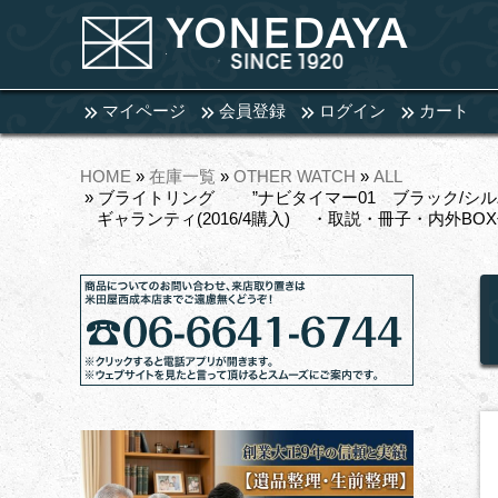
マイページ
会員登録
ログイン
カート
HOME
»
在庫一覧
»
OTHER WATCH
»
ALL
» ブライトリング ”ナビタイマー01 ブラック/シルバ
ギャランティ(2016/4購入) ・取説・冊子・内外BO