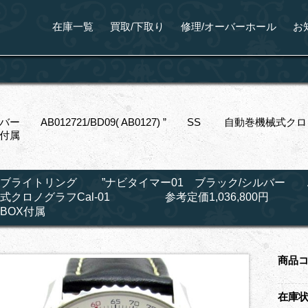
在庫一覧
買取/下取り
修理/オーバーホール
お
ー AB012721/BD09( AB0127) ” SS 自動巻機
X付属
ブライトリング ”ナビタイマー01 ブラック/シルバー AB012
式クロノグラフCal-01 参考定価1,036,800円 
BOX付属
商品
在庫