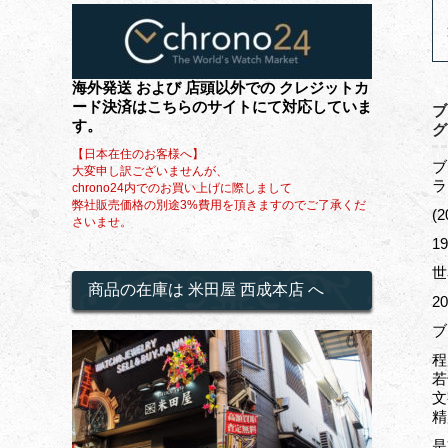
海外発送 および 店頭以外での クレジットカ
ード決済はこちらのサイトにて対応していま
ブ
す。
グ
【日本在住のお客様へ】
ブ
大変申し訳ございませんが、
ラ
chrono24内でのお買い上げに際しまして
弊社販売価格の別途3%費用を頂きますのでご了承くだ
(
さいませ。
1
世
商品の在庫は 米田屋 西成本店 へ
2
ブ
程
若
文
精
是