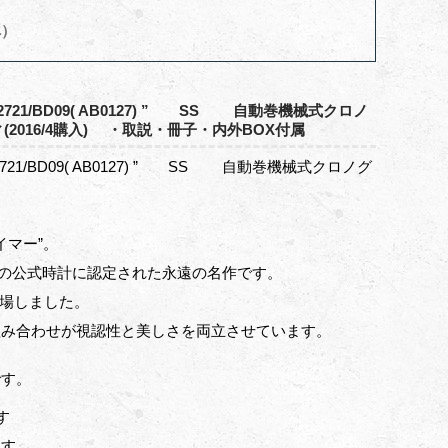
へ）
/BD09( AB0127) ” SS 自動巻機械式クロノ
016/4購入) ・取説・冊子・内外BOX付属
/BD09( AB0127) ” SS 自動巻機械式クロノグ
イマー”。
Aの公式時計に認定された永遠の名作です。
登場しました。
組み合わせが視認性と美しさを両立させています。
です。
す
ます。