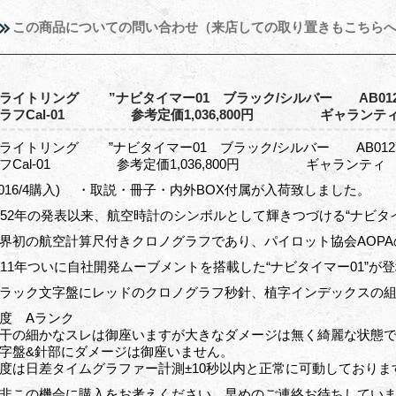
この商品についての問い合わせ（来店しての取り置きもこちら
ライトリング ”ナビタイマー01 ブラック/シルバー AB012721
ラフCal-01 参考定価1,036,800円 ギャランティ(2
ライトリング ”ナビタイマー01 ブラック/シルバー AB012721
フCal-01 参考定価1,036,800円 ギャランティ
2016/4購入) ・取説・冊子・内外BOX付属が入荷致しました。
952年の発表以来、航空時計のシンボルとして輝きつづける“ナビタ
界初の航空計算尺付きクロノグラフであり、パイロット協会AOP
011年ついに自社開発ムーブメントを搭載した“ナビタイマー01”が
ラック文字盤にレッドのクロノグラフ秒針、植字インデックスの
度 Aランク
干の細かなスレは御座いますが大きなダメージは無く綺麗な状態
字盤&針部にダメージは御座いません。
度は日差タイムグラファー計測±10秒以内と正常に可動しておりま
非この機会に購入をお考えください。早めのご連絡お待ちしてい