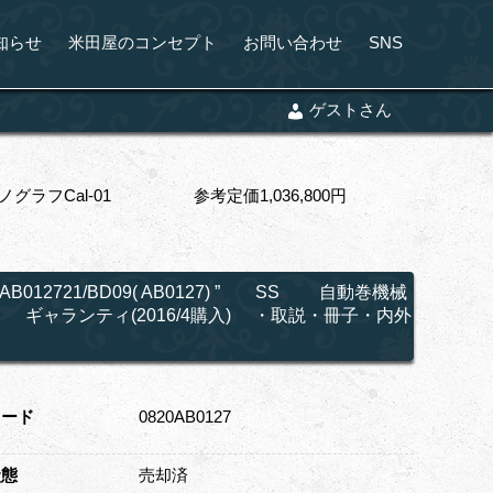
知らせ
米田屋のコンセプト
お問い合わせ
SNS
ゲストさん
械式クロノグラフCal-01 参考定価1,036,800円
721/BD09( AB0127) ” SS 自動巻機械
ギャランティ(2016/4購入) ・取説・冊子・内外
コード
0820AB0127
状態
売却済