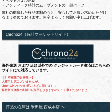
・ベルトおよび尾錠
・アンティーク時計のムーブメントの一部パーツ
弊社の徹底した検品体制のもと、安心してお買い求めいただけ
るよう努めております。何卒よろしくお願い申し上げます。
chrono24（時計マーケットサイト）
海外発送 および 店頭以外での クレジットカード決済はこちらの
サイトにて対応しています。
【日本在住のお客様へ】
大変申し訳ございませんが、
chrono24内でのお買い上げに際しまして
弊社販売価格の別途3%費用を頂きますのでご了承くださいませ。
商品の在庫は 米田屋 西成本店 へ