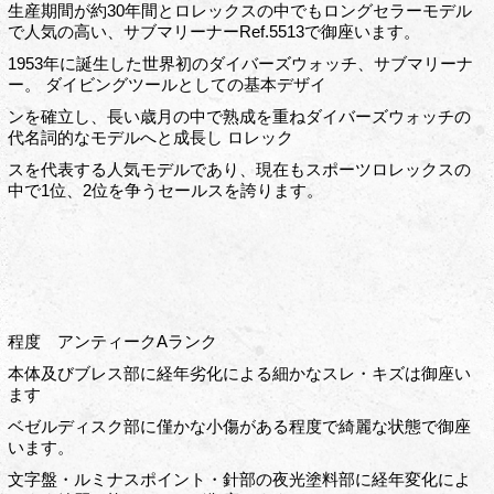
生産期間が約30年間とロレックスの中でもロングセラーモデル
で人気の高い、サブマリーナーRef.5513で御座います。
1953年に誕生した世界初のダイバーズウォッチ、サブマリーナ
ー。 ダイビングツールとしての基本デザイ
ンを確立し、長い歳月の中で熟成を重ねダイバーズウォッチの
代名詞的なモデルへと成長し ロレック
スを代表する人気モデルであり、現在もスポーツロレックスの
中で1位、2位を争うセールスを誇ります。
程度 アンティークAランク
本体及びブレス部に経年劣化による細かなスレ・キズは御座い
ます
ベゼルディスク部に僅かな小傷がある程度で綺麗な状態で御座
います。
文字盤・ルミナスポイント・針部の夜光塗料部に経年変化によ