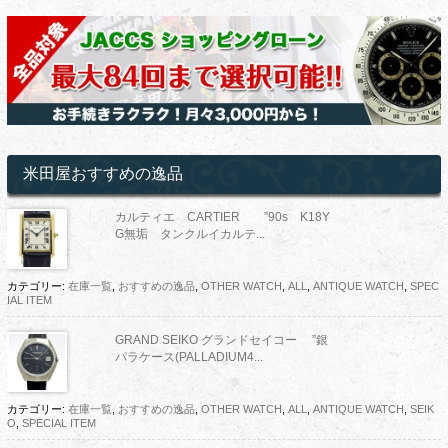
米田屋おすすめの逸品
カルティエ CARTIER ”90s K18Y
G無垢 タンクルイカルテ...
カテゴリー:
在庫一覧
,
おすすめの逸品
,
OTHER WATCH
,
ALL
,
ANTIQUE WATCH
,
SPEC
IAL ITEM
GRAND SEIKO グランドセイコー ”銀
パラケース(PALLADIUM4...
カテゴリー:
在庫一覧
,
おすすめの逸品
,
OTHER WATCH
,
ALL
,
ANTIQUE WATCH
,
SEIK
O
,
SPECIAL ITEM