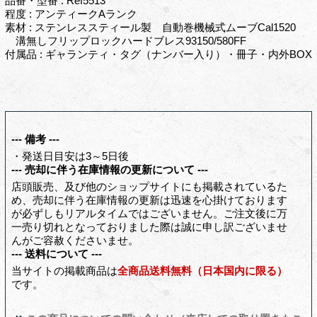
品番・型番 : Ref5513
程度 : アンティークAランク
素材 : ステンレススティール製 自動巻機械式ムーブCal1520
溝無しフリップロックハードブレス93150/580FF
付属品 : ギャランティ・タグ（ナンバー入り）・冊子・内外BOX
--- 備考 ---
・発送日目安は3～5日後
--- 売却に伴う在庫情報の更新について ---
店頭販売、及び他のショップサイトにも掲載されているた
め、売却に伴う在庫情報の更新は迅速を心掛けております
が必ずしもリアルタイムではございません。ご注文後に万
一売り切れとなっておりました際は誠に申し訳ございませ
んがご容赦くださいませ。
--- 送料について ---
当サイトの掲載商品は
全商品送料無料（日本国内に限る）
です。