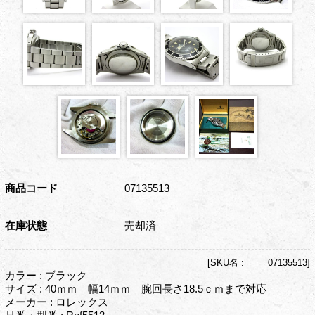
商品コード
07135513
在庫状態
売却済
[
SKU名 :
07135513]
カラー : ブラック
サイズ : 40ｍｍ 幅14ｍｍ 腕回長さ18.5ｃｍまで対応
メーカー : ロレックス