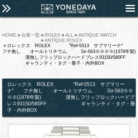
HOME
»
在庫一覧
»
ROLEX
»
ALL
»
ANTIQUE WATCH
»
ANTIQUE ROLEX
» ロレックス ROLEX ”Ref-5513 サブマリーナ”
フチ無し オールトリチウム Sir-563※※※※(1978年製)
溝無しフリップロックハードブレス93150/580FF
ギャランティ・タグ・冊子・内外BOX
ロレックス ROLEX ”Ref-5513 サブマリー
ナ” フチ無し オールトリチウム Sir-563※※
※※(1978年製) 溝無しフリップロックハードブ
レス93150/580FF ギャランティ・タグ・冊
子・内外BOX