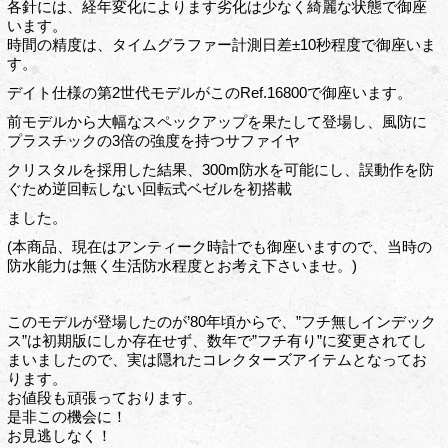
各針には、経年変化によります劣化は少なく綺麗な状態で御座
います。
時間の精度は、タイムグラファー計測日差±10秒程度で御座いま
す。
デイト仕様の第2世代モデルがこのRef.16800で御座います。
前モデルから大幅なスペックアップを果たして登場し、風防に
プラスチックの3倍の強度を持つサファイヤ
クリスタルを採用した結果、300m防水を可能にし、誤動作を防
ぐため逆回転しない回転式ベゼルを初搭載
ました。
(本商品、現在はアンティーク時計でも御座いますので、当時の
防水能力は無く生活防水程度とお考え下さいませ。)
このモデルが登場したのが’80年頃からで、”フチ無しインデック
ス”は初期版にしか存在せず、数年で”フチ有り”に変更されてし
まいましたので、実は隠れたコレクターズアイテムとなってお
ります。
お値段も頑張っております。
是非この機会に！
お見逃しなく！