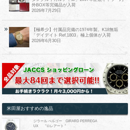
外BOX等完備品が入荷
2026年7月29日
【極希少】付属品完備の1974年製。K18無垢
「デイデイト Ref.1803」極上個体が入荷
2026年6月30日
米田屋おすすめの逸品
ジラール ぺルゴー GIRARD PERREGA
UX ”ロレアート ” ...