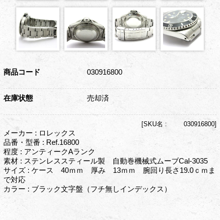
商品コード
030916800
在庫状態
売却済
[
SKU名 :
030916800]
メーカー : ロレックス
品番・型番 : Ref.16800
程度 : アンティークAランク
素材 : ステンレススティール製 自動巻機械式ムーブCal-3035
サイズ : ケース 40ｍｍ 厚み 13ｍｍ 腕回り長さ19.0ｃｍま
で対応
カラー : ブラック文字盤（フチ無しインデックス）