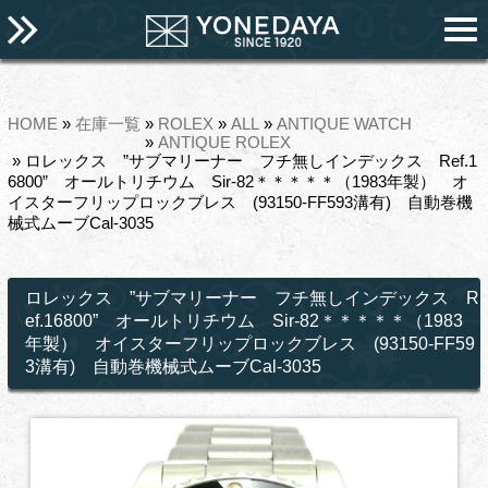
HOME
»
在庫一覧
»
ROLEX
»
ALL
»
ANTIQUE WATCH
»
ANTIQUE ROLEX
» ロレックス ”サブマリーナー フチ無しインデックス Ref.1
6800” オールトリチウム Sir-82＊＊＊＊＊（1983年製） オ
イスターフリップロックブレス (93150‐FF593溝有) 自動巻機
械式ムーブCal-3035
ロレックス ”サブマリーナー フチ無しインデックス R
ef.16800” オールトリチウム Sir-82＊＊＊＊＊（1983
年製） オイスターフリップロックブレス (93150‐FF59
3溝有) 自動巻機械式ムーブCal-3035