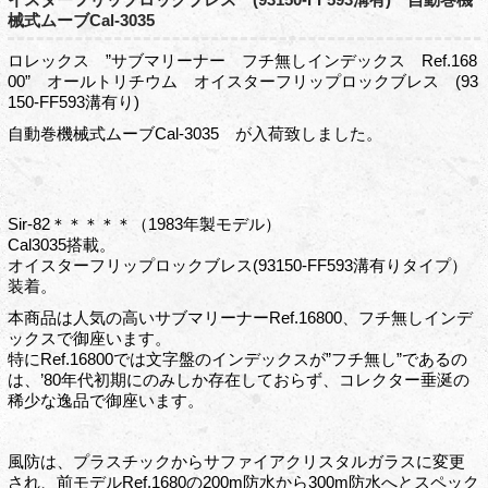
械式ムーブCal-3035
ロレックス ”サブマリーナー フチ無しインデックス Ref.168
00” オールトリチウム オイスターフリップロックブレス (93
150‐FF593溝有り)
自動巻機械式ムーブCal-3035 が入荷致しました。
Sir-82＊＊＊＊＊（1983年製モデル）
Cal3035搭載。
オイスターフリップロックブレス(93150‐FF593溝有りタイプ）
装着。
本商品は人気の高いサブマリーナーRef.16800、フチ無しインデ
ックスで御座います。
特にRef.16800では文字盤のインデックスが”フチ無し”であるの
は、’80年代初期にのみしか存在しておらず、コレクター垂涎の
稀少な逸品で御座います。
風防は、プラスチックからサファイアクリスタルガラスに変更
され、前モデルRef.1680の200m防水から300m防水へとスペック