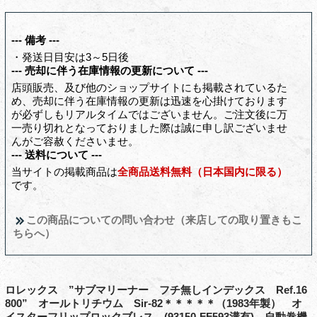
--- 備考 ---
・発送日目安は3～5日後
--- 売却に伴う在庫情報の更新について ---
店頭販売、及び他のショップサイトにも掲載されているた
め、売却に伴う在庫情報の更新は迅速を心掛けております
が必ずしもリアルタイムではございません。ご注文後に万
一売り切れとなっておりました際は誠に申し訳ございませ
んがご容赦くださいませ。
--- 送料について ---
当サイトの掲載商品は
全商品送料無料（日本国内に限る）
です。
この商品についての問い合わせ（来店しての取り置きもこ
ちらへ）
ロレックス ”サブマリーナー フチ無しインデックス Ref.16
800” オールトリチウム Sir-82＊＊＊＊＊（1983年製） オ
イスターフリップロックブレス (93150‐FF593溝有) 自動巻機