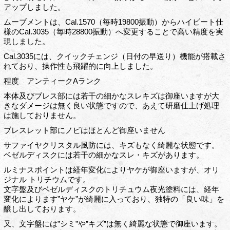
アップしました。
ムーブメントは、Cal.1570（毎時19800振動）からハイビート仕
様のCal.3035（毎時28800振動）へ変更することで高い精度を実
現しました。
Cal.3035には、クイックチェンジ（日付の早送り）機能が搭載さ
れており、操作性も飛躍的に向上しました。
程度 アンティークAランク
本体及びブレス部には若干の細かなスレキズは御座いますが大
きなダメージは無く良い状態ですので、あえて研磨仕上げ処理
は施しておりません。
ブレスレット部にノビはほとんど御座いません
サファイヤクリスタル風防には、キズもなく綺麗な状態です。
ベゼルディスクには若干の細かなスレ・キズがあります。
ルミナスポイントは経年変化によりヤケが御座いますが、オリ
ジナル トリチウムです。
文字盤及びベゼルディスクのトリチュウム夜光塗料には、経年
変化によります”ヤケ”が綺麗に入っており、独特の「良い味」を
醸し出しております。
又、文字盤には”シミ”や”キズ”は無く綺麗な状態で御座います。