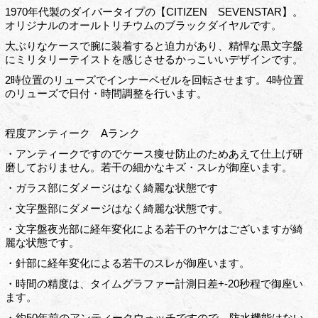
1970年代製のダイバータイプの【CITIZEN SEVENSTAR】。
オリジナルのオールトリチウムのブラックダイヤルです。
大ぶりなケースで腕に装着すると迫力があり、精悍な黒文字盤
にミリタリーテイストを感じさせるかっこいいデザインです。
2時位置のリューズでインナーベゼルを回転させます。4時位置
のリューズで日付・時間調整を行います。
程度アンティーク Aランク
・アンティークですのでケース痩せ防止のためあえて仕上げ研
磨しておりません。若干の細かなキズ・スレが御座います。
・ガラス部にダメージはなく綺麗な状態です
・文字盤部にダメージはなく綺麗な状態です。
・文字盤夜光部に経年変化による若干のヤケはございますが綺
麗な状態です。
・針部に経年変化による若干のスレが御座います。
・時間の精度は、タイムグラファー計測日差+-20秒程で御座い
ます。
・約50年前のアンティークウォッチですので、防水機能はない