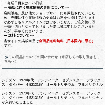
・発送日目安は3～5日後
--- 売却に伴う在庫情報の更新について ---
店頭販売、及び他のショップサイトにも掲載されているた
め、売却に伴う在庫情報の更新は迅速を心掛けております
が必ずしもリアルタイムではございません。ご注文後に万
一売り切れとなっておりました際は誠に申し訳ございませ
んがご容赦くださいませ。
--- 送料について ---
当サイトの掲載商品は
全商品送料無料（日本国内に限る）
です。
この商品についての問い合わせ（来店しての取り置きもこ
ちらへ）
シチズン 1970年代 アンティーク セブンスター デラック
ス ダイバー 4-521315Y オールトリチウム フルオリジナル
シチズン 1970年代 アンティーク セブンスター デラック
ス ダイバー 4-521315Y オールトリチウム フルオリジナル
が入荷いたしました