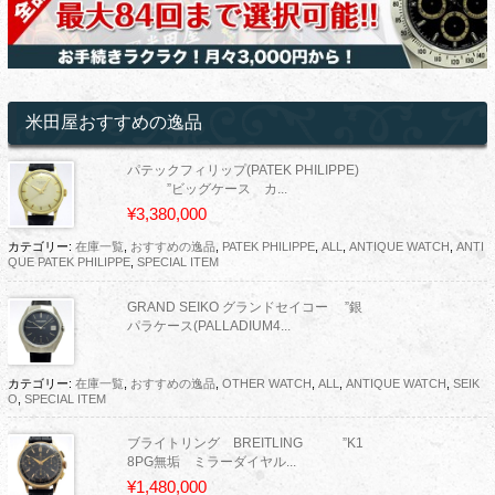
米田屋おすすめの逸品
パテックフィリップ(PATEK PHILIPPE)
”ビッグケース カ...
¥3,380,000
カテゴリー:
在庫一覧
,
おすすめの逸品
,
PATEK PHILIPPE
,
ALL
,
ANTIQUE WATCH
,
ANTI
QUE PATEK PHILIPPE
,
SPECIAL ITEM
GRAND SEIKO グランドセイコー ”銀
パラケース(PALLADIUM4...
カテゴリー:
在庫一覧
,
おすすめの逸品
,
OTHER WATCH
,
ALL
,
ANTIQUE WATCH
,
SEIK
O
,
SPECIAL ITEM
ブライトリング BREITLING ”K1
8PG無垢 ミラーダイヤル...
¥1,480,000